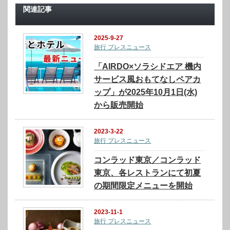
関連記事
2025-9-27
旅行 プレスニュース
「AIRDO×ソラシドエア 機内
サービス風おもてなしペアカ
ップ」が2025年10月1日(水)
から販売開始
2023-3-22
旅行 プレスニュース
コンラッド東京／コンラッド
東京、各レストランにて初夏
の期間限定メニューを開始
2023-11-1
旅行 プレスニュース