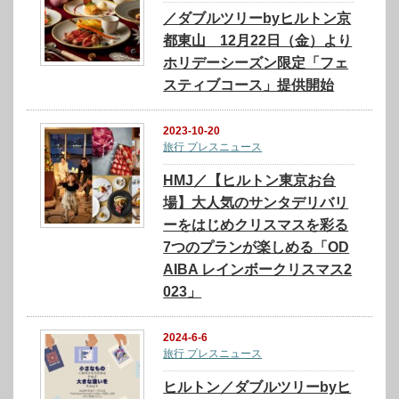
／ダブルツリーbyヒルトン京
都東山 12月22日（金）より
ホリデーシーズン限定「フェ
スティブコース」提供開始
2023-10-20
旅行 プレスニュース
HMJ／【ヒルトン東京お台
場】大人気のサンタデリバリ
ーをはじめクリスマスを彩る
7つのプランが楽しめる「OD
AIBA レインボークリスマス2
023」
2024-6-6
旅行 プレスニュース
ヒルトン／ダブルツリーbyヒ