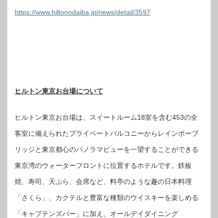
https://www.hiltonodaiba.jp/news/detail/3597
ヒルトン東京お台場について
ヒルトン東京お台場は、スイートルーム18室を含む453の全
客室に備えられたプライベートバルコニーからレインボーブ
リッジと東京都心のパノラマビューを一望することができる
東京湾のウォーターフロントに位置するホテルです。鉄板
焼、寿司、天ぷら、会席など、料亭のような趣の日本料理
「さくら」、カクテルと豊富な種類のウイスキーを楽しめる
「キャプテンズバー」に加え、オールデイダイニング