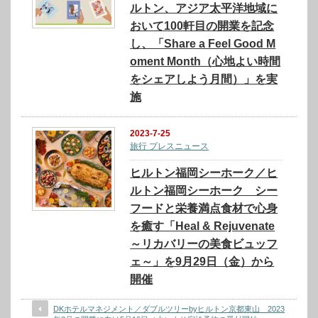
ルトン、アジア太平洋地域に
おいて100軒目の開業を記念
し、「Share a Feel Good M
oment Month（心地よい時間
をシェアしよう月間）」を実
施
2023-7-25
旅行 プレスニュース
ヒルトン福岡シーホーク／ヒ
ルトン福岡シーホーク シー
フードと栄養満点食材で心身
を癒す「Heal & Rejuvenate
～リカバリーの美食ビュッフ
ェ～」を9月29日（金）から
開催
DKホテルマネジメント／ダブルツリーbyヒルトン京都東山 2023