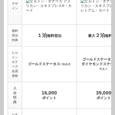
デザ
イン
無料
１泊
２泊
宿泊
無料宿泊
最大
無料
特典
ヒル
トン
ゴールドステータス
オナ
ゴールドステータス
ダイヤモンドステー
※無条件
ーズ
件あり
会員
資格
入
16,000
39,000
会
特
ポイント
ポイント
典
おす