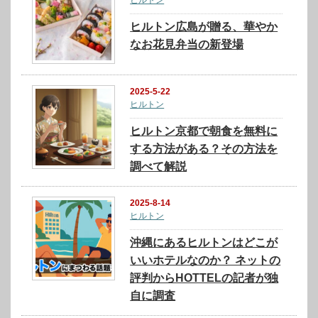
ヒルトン広島が贈る、華やか
なお花見弁当の新登場
2025-5-22
ヒルトン
ヒルトン京都で朝食を無料に
する方法がある？その方法を
調べて解説
2025-8-14
ヒルトン
沖縄にあるヒルトンはどこが
いいホテルなのか？ ネットの
評判からHOTTELの記者が独
自に調査