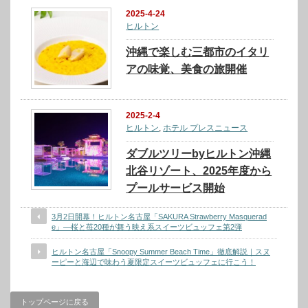
2025-4-24
ヒルトン
沖縄で楽しむ三都市のイタリ
アの味覚、美食の旅開催
2025-2-4
ヒルトン
,
ホテル プレスニュース
ダブルツリーbyヒルトン沖縄
北谷リゾート、2025年度から
プールサービス開始
3月2日開幕！ヒルトン名古屋「SAKURA Strawberry Masquerad
e」―桜と苺20種が舞う映え系スイーツビュッフェ第2弾
ヒルトン名古屋「Snoopy Summer Beach Time」徹底解説｜スヌ
ーピーと海辺で味わう夏限定スイーツビュッフェに行こう！
トップページに戻る