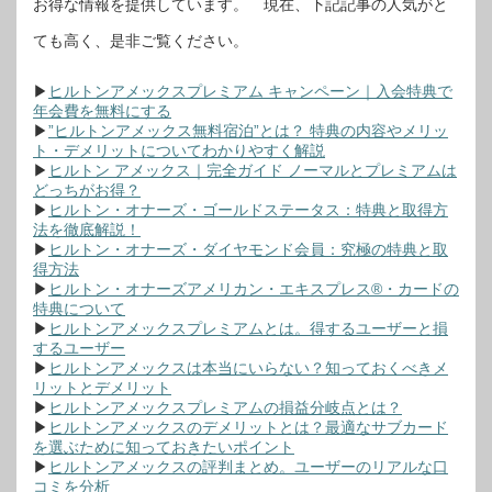
お得な情報を提供しています。 現在、下記記事の人気がと
ても高く、是非ご覧ください。
▶
ヒルトンアメックスプレミアム キャンペーン｜入会特典で
年会費を無料にする
▶
”ヒルトンアメックス無料宿泊”とは？ 特典の内容やメリッ
ト・デメリットについてわかりやすく解説
▶
ヒルトン アメックス｜完全ガイド ノーマルとプレミアムは
どっちがお得？
▶
ヒルトン・オナーズ・ゴールドステータス：特典と取得方
法を徹底解説！
▶
ヒルトン・オナーズ・ダイヤモンド会員：究極の特典と取
得方法
▶
ヒルトン・オナーズアメリカン・エキスプレス®・カードの
特典について
▶
ヒルトンアメックスプレミアムとは。得するユーザーと損
するユーザー
▶
ヒルトンアメックスは本当にいらない？知っておくべきメ
リットとデメリット
▶
ヒルトンアメックスプレミアムの損益分岐点とは？
▶
ヒルトンアメックスのデメリットとは？最適なサブカード
を選ぶために知っておきたいポイント
▶
ヒルトンアメックスの評判まとめ。ユーザーのリアルな口
コミを分析