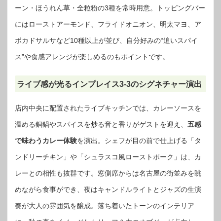
ーン・ほうれん草・全粒粉の3種を常時用意。トッピングバー
にはローストアーモンド、フライドオニオン、明太マヨ、ア
ボカドサルサなど10種以上が並び、自分好みの“追いスパイ
ス”や食感アレンジが楽しめるのもポイントです。
ライブ感が光るインプレイス3‐3のシグネチャー演出
店内中央に配置されたライブキッチンでは、カレーソースを
温める銅鍋やスパイスを炒る音と香りがゲストを迎え、
五感
で味わうカレー体験
を演出。シェフが目の前で仕上げる「タ
ンドリーチキン」や「シュラスコ風ローストポーク」は、カ
レーとの相性も抜群です。窓側席からは名古屋の街並みを眺
めながら食事ができ、夜はキャンドルライトとジャズの生演
奏が大人の雰囲気を醸成。落ち着いたトーンのインテリア