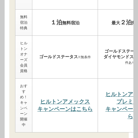
無料
１泊
２泊
宿泊
無料宿泊
最大
無
特典
ヒル
トン
ゴールドステー
オナ
ゴールドステータス
ダイヤモンドステ
※無条件
ーズ
件あり
会員
資格
おす
す
ヒルトンア
め！
ヒルトンアメックス
プレミ
キャ
ンペ
キャンペーンはこちら
キャンペー
ーン
ら
開催
中