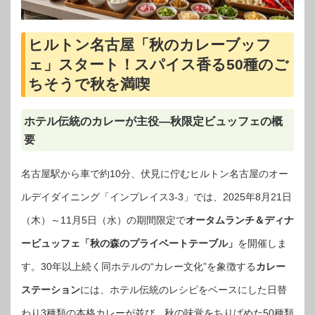
ヒルトン名古屋「秋のカレーブッフ
ェ」スタート！スパイス香る50種のご
ちそうで秋を満喫
ホテル伝統のカレーが主役―秋限定ビュッフェの概
要
名古屋駅から車で約10分、伏見に佇むヒルトン名古屋のオー
ルデイダイニング「インプレイス3‐3」では、2025年8月21日
（木）～11月5日（水）の期間限定で
オータムランチ＆ディナ
ービュッフェ「秋の森のプライベートテーブル」
を開催しま
す。30年以上続く同ホテルの“カレー文化”を象徴する
カレー
ステーション
には、ホテル伝統のレシピをベースにした日替
わり3種類の本格カレーが並び、秋の味覚をちりばめた50種類