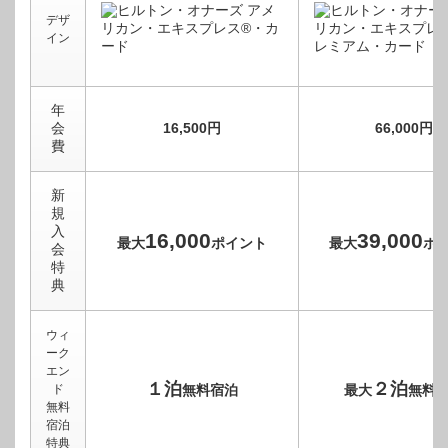
デザ
イン
年
会
16,500円
66,000円
費
新
規
入
16,000
39,000
最大
ポイント
最大
ポ
会
特
典
ウィ
ーク
エン
１泊
２泊
ド
無料宿泊
最大
無料
無料
宿泊
特典