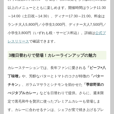
以上のメニューとともに楽しめます。開催時間はランチ11:30
～14:00（土日祝～14:30）、ディナー17:30～21:00。料金は
ランチ大人5,800円／小学生3,000円、ディナー大人7,500円／
小学生3,800円（いずれも税・サービス料込）。詳細は
公式プ
レスリリース
で確認できます。
3種日替わりで登場！カレーラインアップの魅力
カレーステーションでは、長年ファンに愛される
「ビーフ×八
丁味噌」
や、芳醇なバターとトマトのコクが特徴の
「バター
チキン」
、ガラムマサラとシナモンを効かせた
「季節野菜の
べジタブルカレー」
などを日替わりで提供。さらに、週末限
定で黒毛和牛を贅沢に使ったプレミアムカレーも登場しま
す。カレーに合わせるナンは、シェフが窯で焼き上げるプレ