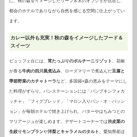
に、秋の森をイメージしたリーフ＆木のオブジェが点在し、
都会のホテルでありながら自然を感じる空間に仕上がってい
ます。
カレー以外も充実！秋の森をイメージしたフード＆
スイーツ
ビュッフェ台には、
茸たっぷりのボルチーニリゾット
、花椒
が香る
牛肉の四川風煮込み
、ローズマリーで煮込んだ
豆腐と
季節野菜のカチャトーラ
など、多国籍×森の恵みをテーマにし
た料理がずらり。パンステーションには「パンプキンフォカ
ッチャ」「フィグブレッド」「マロン入りパン・オ・パッシ
ョン」が毎朝ホテルで焼き上げられ、バターやはちみつとの
マリアージュが楽しめます。デザートコーナーでは
渋皮栗の
生絞りモンブラン
や
洋梨とキャラメルのタルト
、愛知県産ほ