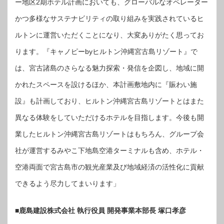
ー地区2期ホテル計画においても、グローバルなオペレーター
かつ多様なサステナビリティの取り組みを実践されているヒ
ルトンに運営いただくことになり、大変ありがたく思ってお
ります。『キャノピーbyヒルトン沖縄宮古島リゾート』で
は、宮古諸島のさらなる魅力探索・発信を企図し、地域に開
かれたスペースを設けるほか、本計画敷地内に『賑わい施
設』も計画しており、ヒルトン沖縄宮古島リゾートとはまた
異なる体験をしていただけるホテルを目指します。今後も開
業したヒルトン沖縄宮古島リゾートはもちろん、グループ会
社が運営するみやこ下地島空港ターミナルも含め、ホテル・
空港両面で宮古島市の観光産業及び地域経済の活性化に貢献
できるよう尽力してまいります」
■鹿島建設株式会社 執行役員 開発事業本部長 塚口孝彦