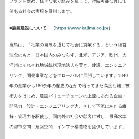
プランを定め、様々な取り組みを通じて、持続可能な真に価
値ある社会の実現を目指します。
■鹿島建設について
（
https://www.kajima.co.jp/
）
鹿島は、「社業の発展を通じて社会に貢献する」という経営
理念のもと、日本国内のみならず、北米、アジア、欧州、大
洋州にそれぞれ地域統括現地法人を置き、建設、エンジニア
リング、開発事業などをグローバルに展開しています。1840
年の創業から180余年の歴史のなかで培ってきた高度な施工技
術力をはじめ、建設バリューチェーンの上流にあたる企画・
開発力、設計・エンジニアリング力、そして下流にあたる維
持・管理力を駆使し、国内外の社会や顧客に対し、最高水準
の都市空間、建築空間、インフラ構造物を提供しています。