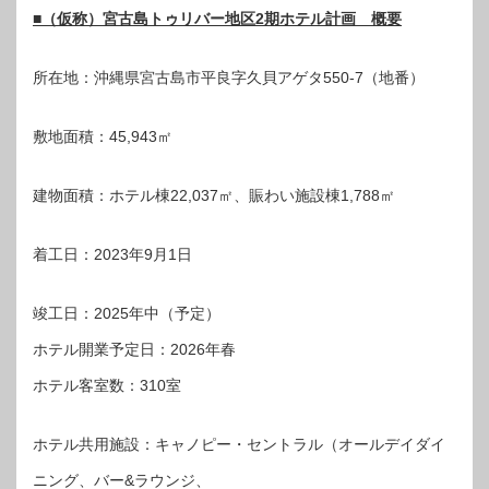
■（仮称）宮古島トゥリバー地区2期ホテル計画 概要
所在地：沖縄県宮古島市平良字久貝アゲタ550-7（地番）
敷地面積：45,943㎡
建物面積：ホテル棟22,037㎡、賑わい施設棟1,788㎡
着工日：2023年9月1日
竣工日：2025年中（予定）
ホテル開業予定日：2026年春
ホテル客室数：310室
ホテル共用施設：キャノピー・セントラル（オールデイダイ
ニング、バー&ラウンジ、