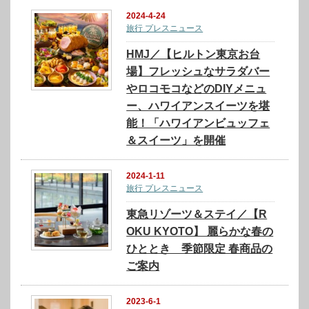
2024-4-24
旅行 プレスニュース
HMJ／【ヒルトン東京お台
場】フレッシュなサラダバー
やロコモコなどのDIYメニュ
ー、ハワイアンスイーツを堪
能！「ハワイアンビュッフェ
＆スイーツ」を開催
2024-1-11
旅行 プレスニュース
東急リゾーツ＆ステイ／【R
OKU KYOTO】 麗らかな春の
ひととき 季節限定 春商品の
ご案内
2023-6-1