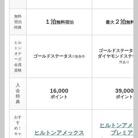
無料
１泊
２泊
宿泊
無料宿泊
最大
無料
特典
ヒル
トン
ゴールドステータス
オナ
ゴールドステータス
ダイヤモンドステー
※無条件
ーズ
件あり
会員
資格
入
16,000
39,000
会
特
ポイント
ポイント
典
おす
す
ヒルトンアメ
め！
ヒルトンアメックス
プレミア
キャ