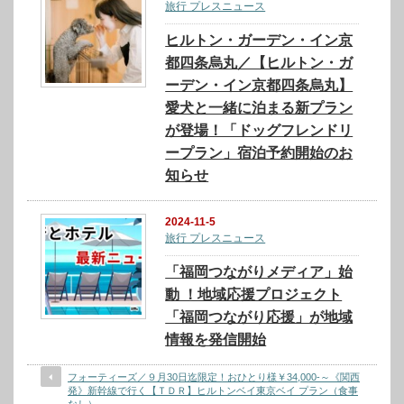
旅行 プレスニュース
ヒルトン・ガーデン・イン京
都四条烏丸／【ヒルトン・ガ
ーデン・イン京都四条烏丸】
愛犬と一緒に泊まる新プラン
が登場！「ドッグフレンドリ
ープラン」宿泊予約開始のお
知らせ
2024-11-5
旅行 プレスニュース
「福岡つながりメディア」始
動 ！地域応援プロジェクト
「福岡つながり応援」が地域
情報を発信開始
フォーティーズ／９月30日迄限定！おひとり様￥34,000-～《関西
発》新幹線で行く【ＴＤＲ】ヒルトンベイ東京ベイ プラン（食事