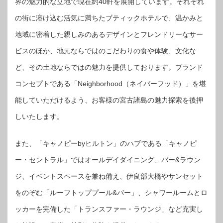
界の魅力的な立地で現在約40軒を展開しています。それぞれ
の街に溶け込む活気に満ちたブティックホテルで、温かみと
地域に密着した親しみのあるデザインとフレンドリーなサー
ビスのほか、地元ならではのこだわりの食や体験、文化な
ど、その土地ならではの魅力を提供しております。ブランド
コンセプトである「Neighborhood（ネイバーフッド）」を堪
能していただけるよう、お客様の宮古諸島の魅力探索を後押
しいたします。
また、「キャノピーbyヒルトン」のハブである「キャノピ
ー・セントラル」ではオールデイダイニング、バー&ラウン
ジ、イベントスペースを兼ね備え、伊良部大橋やサンセット
をのぞむ「ルーフトッププール&バー」、シャワールームとロ
ッカーを完備した「トランスファー・ラウンジ」など充実し