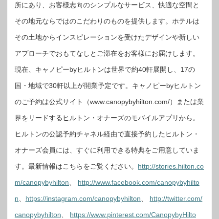
所にあり、お客様志向のシンプルなサービス、快適な空間と
その地元ならではのこだわりのものを提供します。ホテルは
その土地からインスピレーションを受けたデザインや新しい
アプローチでおもてなしとご滞在をお客様にお届けします。
現在、キャノピーbyヒルトンは世界で約40軒展開し、17の
国・地域で30軒以上が開業予定です。キャノピーbyヒルトン
のご予約は公式サイト（www.canopybyhilton.com/）または業
界をリードするヒルトン・オナーズのモバイルアプリから。
ヒルトンの公認予約チャネル経由で直接予約したヒルトン・
オナーズ会員には、すぐに利用できる特典をご用意していま
す。最新情報はこちらをご覧ください。
http://stories.hilton.co
m/canopybyhilton
、
http://www.facebook.com/canopybyhilto
n
、
https://instagram.com/canopybyhilton
、
http://twitter.com/
canopybyhilton
、
https://www.pinterest.com/CanopybyHilto