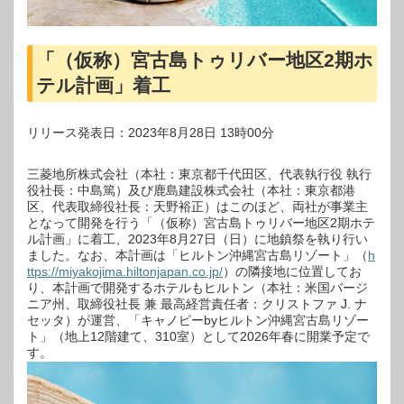
「（仮称）宮古島トゥリバー地区2期ホ
テル計画」着工
リリース発表日：2023年8月28日 13時00分
三菱地所株式会社（本社：東京都千代田区、代表執行役 執行
役社長：中島篤）及び鹿島建設株式会社（本社：東京都港
区、代表取締役社長：天野裕正）はこのほど、両社が事業主
となって開発を行う「（仮称）宮古島トゥリバー地区2期ホテ
ル計画」に着工、2023年8月27日（日）に地鎮祭を執り行い
ました。なお、本計画は「ヒルトン沖縄宮古島リゾート」（
h
ttps://miyakojima.hiltonjapan.co.jp/
）の隣接地に位置してお
り、本計画で開発するホテルもヒルトン（本社：米国バージ
ニア州、取締役社長 兼 最高経営責任者：クリストファ J. ナ
セッタ）が運営、「キャノピーbyヒルトン沖縄宮古島リゾー
ト」（地上12階建て、310室）として2026年春に開業予定で
す。