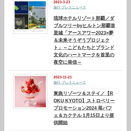
2023-3-23
旅行 プレスニュース
琉球ホテルリゾート那覇／ダ
ブルツリーbyヒルトン那覇首
里城「アースアワー2023×夢
＆未来そうぞうプロジェク
ト」～こどもたちとブランド
文化のハートマークを首里の
夜空に発信～
2023-11-21
旅行 プレスニュース
東急リゾーツ＆ステイ／【R
OKU KYOTO】ストロベリー
プロモーション2024 苺パフ
ェ＆カクテル 1月15日より提
供開始