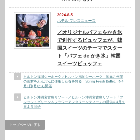
2024-8-5
ホテル プレスニュース
／オリジナルパフェをかき氷
で創作するビュッフェが、韓
国スイーツのテーマでスター
ト「パフェ de かき氷」韓国
スイーツビュッフェ
ヒルトン福岡シーホーク／ヒルトン福岡シーホーク 地元九州産
の食材をふんだんに使用した春を彩る「Spring Fresh Buffet」を4
月1日(月)から開催
ヒルトン沖縄宮古島リゾート／ヒルトン沖縄宮古島リゾート「フ
レッシュグリーン＆フラワーアフタヌーンティー」の提供を4月１
日より開始
トップページに戻る