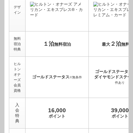
デザ
イン
無料
１泊
２泊
宿泊
無料宿泊
最大
無料
特典
ヒル
トン
ゴールドステータス
オナ
ゴールドステータス
ダイヤモンドステー
※無条件
ーズ
件あり
会員
資格
入
16,000
39,000
会
特
ポイント
ポイント
典