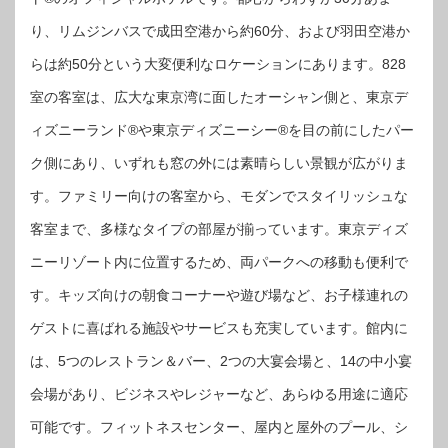
り、リムジンバスで成田空港から約60分、および羽田空港か
らは約50分という大変便利なロケーションにあります。828
室の客室は、広大な東京湾に面したオーシャン側と、東京デ
ィズニーランド®や東京ディズニーシー®を目の前にしたパー
ク側にあり、いずれも窓の外には素晴らしい景観が広がりま
す。ファミリー向けの客室から、モダンでスタイリッシュな
客室まで、多様なタイプの部屋が揃っています。東京ディズ
ニーリゾート内に位置するため、両パークへの移動も便利で
す。キッズ向けの朝食コーナーや遊び場など、お子様連れの
ゲストに喜ばれる施設やサービスも充実しています。館内に
は、5つのレストラン＆バー、2つの大宴会場と、14の中小宴
会場があり、ビジネスやレジャーなど、あらゆる用途に適応
可能です。フィットネスセンター、屋内と屋外のプール、シ