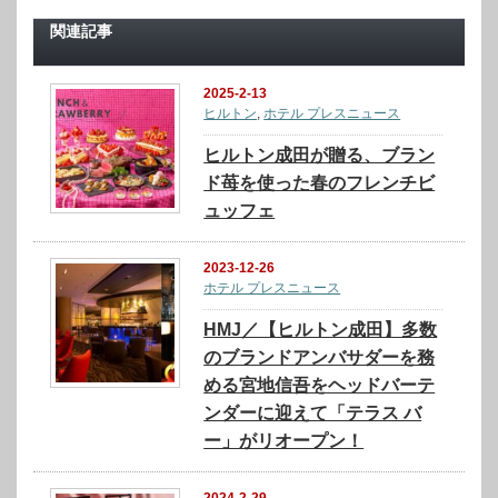
関連記事
2025-2-13
ヒルトン
,
ホテル プレスニュース
ヒルトン成田が贈る、ブラン
ド苺を使った春のフレンチビ
ュッフェ
2023-12-26
ホテル プレスニュース
HMJ／【ヒルトン成田】多数
のブランドアンバサダーを務
める宮地信吾をヘッドバーテ
ンダーに迎えて「テラス バ
ー」がリオープン！
2024-2-29