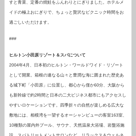
すと青菜、定番の焼鮭をふんわりとにぎりました。ホテルメ
イドの極上おにぎりで、ちょっと贅沢なピクニック時間をお
過ごしいただけます。
###
ヒルトン小田原リゾート＆スパについて
2004年4月、日本初のヒルトン・ワールドワイド・リゾート
として開業。箱根の連なる山々と豊潤な海に囲まれた歴史あ
る城下町「小田原」に位置し、都心から僅か60分、大阪から
も新幹線で約2時間と日本の二大ビジネス都市にもアクセスし
やすいロケーションです。四季折々の自然が楽しめる広大な
敷地には、相模湾を一望するオーシャンビューの客室163室、
10種類の屋内外プール、サウナ、天然温泉大浴場、岩盤浴施
設、スパトリートメントサロンなど、リラックス＆ウェルネ