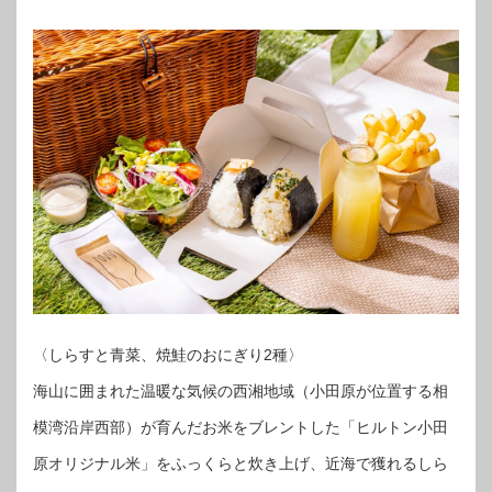
〈しらすと青菜、焼鮭のおにぎり2種〉
海山に囲まれた温暖な気候の西湘地域（小田原が位置する相
模湾沿岸西部）が育んだお米をブレントした「ヒルトン小田
原オリジナル米」をふっくらと炊き上げ、近海で獲れるしら