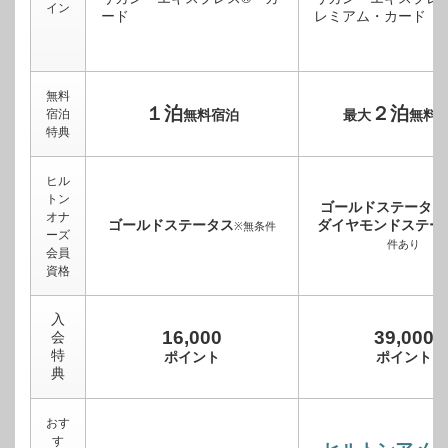
イン
無料
１泊
２泊
宿泊
無料宿泊
最大
無料
特典
ヒル
トン
ゴールドステータス
オナ
ゴールドステータス
ダイヤモンドステー
※無条件
ーズ
件あり
会員
資格
入
16,000
39,000
会
特
ポイント
ポイント
典
おす
す