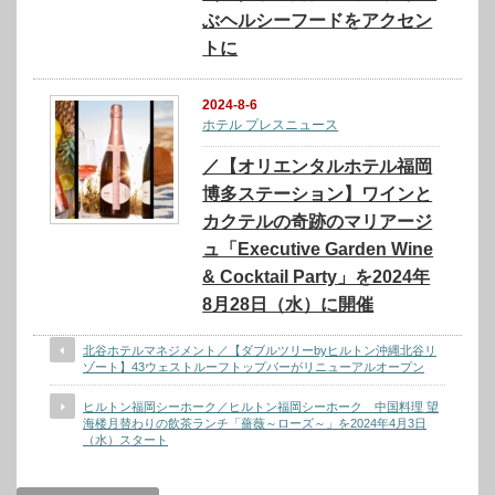
ぶヘルシーフードをアクセン
トに
2024-8-6
ホテル プレスニュース
／【オリエンタルホテル福岡
博多ステーション】ワインと
カクテルの奇跡のマリアージ
ュ「Executive Garden Wine
& Cocktail Party」を2024年
8月28日（水）に開催
北谷ホテルマネジメント／【ダブルツリーbyヒルトン沖縄北谷リ
ゾート】43ウェストルーフトップバーがリニューアルオープン
ヒルトン福岡シーホーク／ヒルトン福岡シーホーク 中国料理 望
海楼月替わりの飲茶ランチ「薔薇～ローズ～」を2024年4月3日
（水）スタート