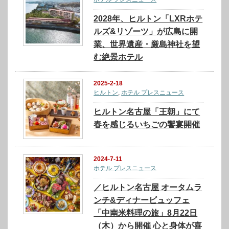
2028年、ヒルトン「LXRホテ
ルズ&リゾーツ」が広島に開
業、世界遺産・厳島神社を望
む絶景ホテル
2025-2-18
ヒルトン
,
ホテル プレスニュース
ヒルトン名古屋「王朝」にて
春を感じるいちごの饗宴開催
2024-7-11
ホテル プレスニュース
／ヒルトン名古屋 オータムラ
ンチ&ディナービュッフェ
「中南米料理の旅」8月22日
（木）から開催 心と身体が喜