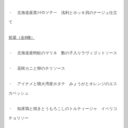
・ 北海道産黒ｿｲのソテー 浅利とホッキ貝のナージュ仕立
て
前菜（全8種）
・ 北海道産時鮭のマリネ 数の子入りラヴィゴットソース
・ 花咲カニと卵のチリソース
・ アイナメと噴火湾産ホタテ みょうがとオレンジのエス
カベッシュ
・ 知床鶏と焼きとうもろこしのトルティージャ イベリコ
チョリソー