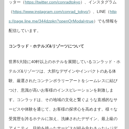
ッター（
https://twitter.com/conradtokyo
）、インスタグラム
（
https://www.instagram.com/conrad_tokyo/
）、LINE（
http
s://page.line.me/344dzpkn?openQrModal=true
）でも情報を
配信しています。
コンラッド・ホテルズ&リゾーツについて
世界5大陸に40軒以上のホテルを展開しているコンラッド・ホ
テルズ&リゾーツは、大胆なデザインやインパクトのある体
験、厳選されたコンテンポラリーアートをシームレスに結び
つけ、意識が高いお客様のインスピレーションを刺激しま
す。コンラッドは、その地域の文化と繋ぐような直感的なサ
ービスや体験を通じて、お客様の探求心を高めます。様々な
受賞歴を誇るホテルに加え、洗練されたデザイン、最上級の
アメニティ、目的を持ったサービスが組み合わさったレジデ