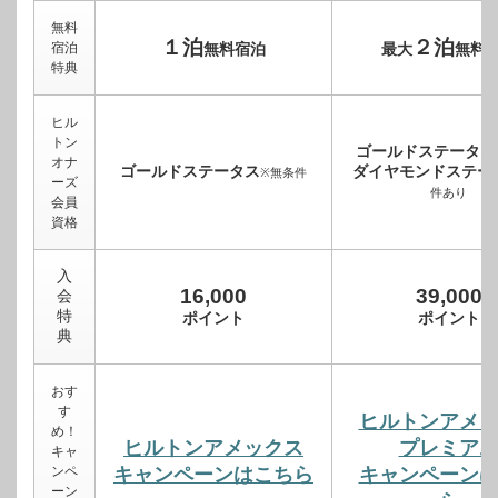
無料
１泊
２泊
宿泊
無料宿泊
最大
無料
特典
ヒル
トン
ゴールドステータス
オナ
ゴールドステータス
ダイヤモンドステー
※無条件
ーズ
件あり
会員
資格
入
16,000
39,000
会
特
ポイント
ポイント
典
おす
す
ヒルトンアメ
め！
ヒルトンアメックス
プレミア
キャ
ンペ
キャンペーンはこちら
キャンペーン
ーン