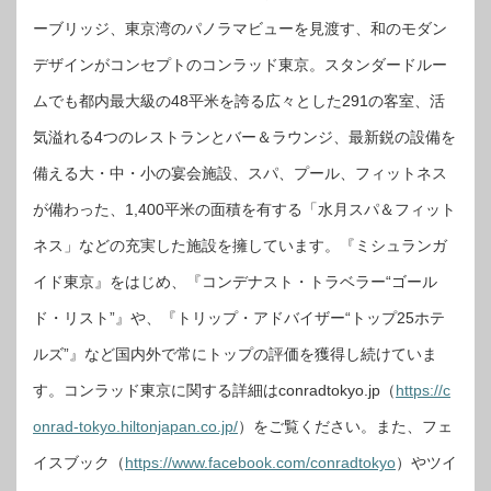
ーブリッジ、東京湾のパノラマビューを見渡す、和のモダン
デザインがコンセプトのコンラッド東京。スタンダードルー
ムでも都内最大級の48平米を誇る広々とした291の客室、活
気溢れる4つのレストランとバー＆ラウンジ、最新鋭の設備を
備える大・中・小の宴会施設、スパ、プール、フィットネス
が備わった、1,400平米の面積を有する「水月スパ＆フィット
ネス」などの充実した施設を擁しています。『ミシュランガ
イド東京』をはじめ、『コンデナスト・トラベラー“ゴール
ド・リスト”』や、『トリップ・アドバイザー“トップ25ホテ
ルズ”』など国内外で常にトップの評価を獲得し続けていま
す。コンラッド東京に関する詳細はconradtokyo.jp（
https://c
onrad-tokyo.hiltonjapan.co.jp/
）をご覧ください。また、フェ
イスブック（
https://www.facebook.com/conradtokyo
）やツイ