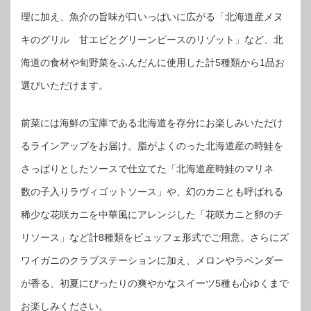
理に加え、魚介の旨味が口いっぱいに広がる「北海道産メヌ
キのグリル 甘エビとグリーンピースのリゾット」など、北
海道の食材や旬野菜をふんだんに使用した計5種類から1品お
選びいただけます。
前菜には海鮮の宝庫である北海道を存分にお楽しみいただけ
るラインアップをお届け。脂がよくのった北海道産の時鮭を
さっぱりとしたソースで仕立てた「北海道産時鮭のマリネ
数の子入りラヴィゴットソース」や、幻のカニとも呼ばれる
稀少な花咲カニを中華風にアレンジした「花咲カニと卵のチ
リソース」など計8種類をビュッフェ形式でご用意。さらにズ
ワイガニのクラブステーションに加え、メロンやラベンダー
が香る、初夏にぴったりの爽やかなスイーツ5種も心ゆくまで
お楽しみください。