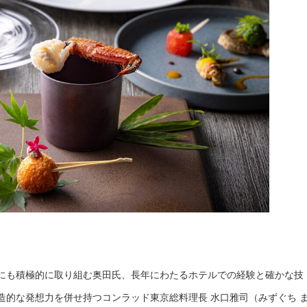
にも積極的に取り組む奥田氏、長年にわたるホテルでの経験と確かな技
造的な発想力を併せ持つコンラッド東京総料理長 水口雅司（みずぐち 