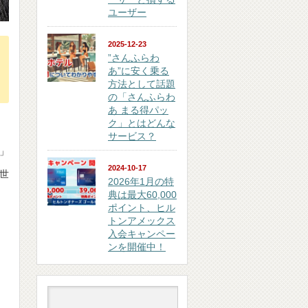
ユーザー
2025-12-23
”さんふらわ
と
あ”に安く乗る
方法として話題
の「さんふらわ
あ まる得パッ
ク」とはどんな
サービス？
」
2024-10-17
世
2026年1月の特
典は最大60,000
ポイント、ヒル
トンアメックス
入会キャンペー
ンを開催中！