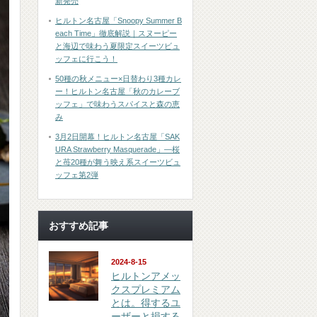
新発売
ヒルトン名古屋「Snoopy Summer B
each Time」徹底解説｜スヌーピー
と海辺で味わう夏限定スイーツビュ
ッフェに行こう！
50種の秋メニュー×日替わり3種カレ
ー！ヒルトン名古屋「秋のカレーブ
ッフェ」で味わうスパイスと森の恵
み
3月2日開幕！ヒルトン名古屋「SAK
URA Strawberry Masquerade」―桜
と苺20種が舞う映え系スイーツビュ
ッフェ第2弾
おすすめ記事
2024-8-15
ヒルトンアメッ
クスプレミアム
とは。得するユ
ーザーと損する