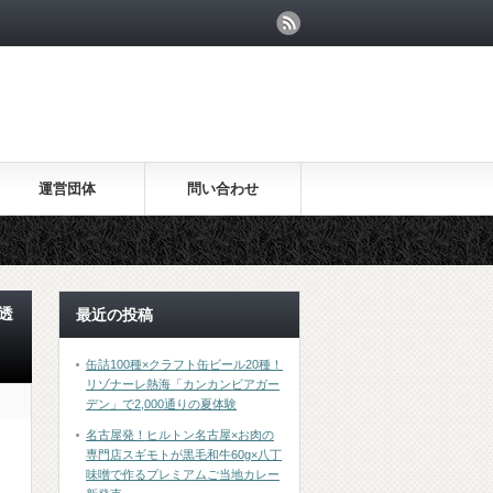
運営団体
問い合わせ
透
最近の投稿
缶詰100種×クラフト缶ビール20種！
リゾナーレ熱海「カンカンビアガー
デン」で2,000通りの夏体験
名古屋発！ヒルトン名古屋×お肉の
専門店スギモトが黒毛和牛60g×八丁
味噌で作るプレミアムご当地カレー