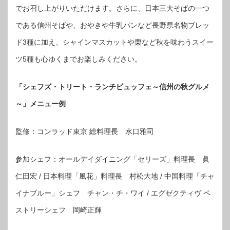
でお召し上がりいただけます。さらに、日本三大そばの一つ
である信州そばや、おやきや牛乳パンなど長野県名物ブレッ
ド3種に加え、シャインマスカットや栗など秋を味わうスイー
ツ5種も心ゆくまでお楽しみください。
「シェフズ・トリート・ランチビュッフェ～信州の秋グルメ
～」メニュー例
監修：コンラッド東京 総料理長 水口雅司
参加シェフ：オールデイダイニング「セリーズ」料理長 眞
仁田宏 / 日本料理「風花」料理長 村松大地 / 中国料理「チャ
イナブルー」シェフ チャン・チ・ワイ / エグゼクティヴ ペ
ストリーシェフ 岡崎正輝