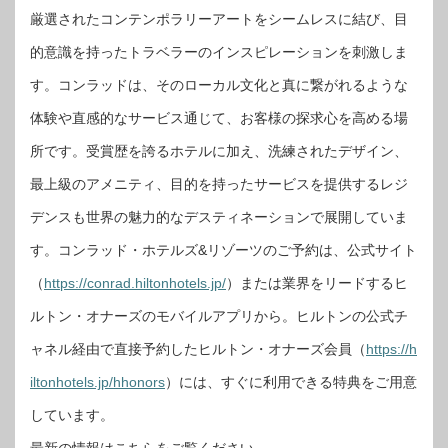
厳選されたコンテンポラリーアートをシームレスに結び、目
的意識を持ったトラベラーのインスピレーションを刺激しま
す。コンラッドは、そのローカル文化と真に繋がれるような
体験や直感的なサービス通じて、お客様の探求心を高める場
所です。受賞歴を誇るホテルに加え、洗練されたデザイン、
最上級のアメニティ、目的を持ったサービスを提供するレジ
デンスも世界の魅力的なデスティネーションで展開していま
す。コンラッド・ホテルズ&リゾーツのご予約は、公式サイト
（
https://conrad.hiltonhotels.jp/
）または業界をリードするヒ
ルトン・オナーズのモバイルアプリから。ヒルトンの公式チ
ャネル経由で直接予約したヒルトン・オナーズ会員（
https://h
iltonhotels.jp/hhonors
）には、すぐに利用できる特典をご用意
しています。
最新の情報はこちらをご覧ください。