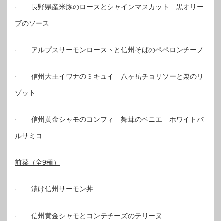
· 長野県産米豚のロースとシャインマスカット 黒オリー
ブのソース
· アルプスサーモンローストと信州そばのペペロンチーノ
· 信州大王イワナのミキュイ 八ヶ岳チョリソーと栗のリ
ゾット
· 信州黄金シャモのコンフィ 舞茸のベニエ ホワイトバ
ルサミコ
前菜（全9種）
· 漬け信州サーモン丼
· 信州黄金シャモとコンテチーズのテリーヌ