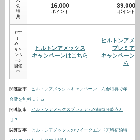
16,000
39,000
会
特
ポイント
ポイント
典
おす
す
ヒルトンアメ
め！
ヒルトンアメックス
プレミア
キャ
ンペ
キャンペーンはこちら
キャンペーン
ーン
ら
開催
中
関連記事：
ヒルトンアメックスキャンペーン｜入会特典で年
会費を無料にする
関連記事：
ヒルトンアメックスプレミアムの損益分岐点と
は？
関連記事：
ヒルトンアメックスのウイークエンド無料宿泊特