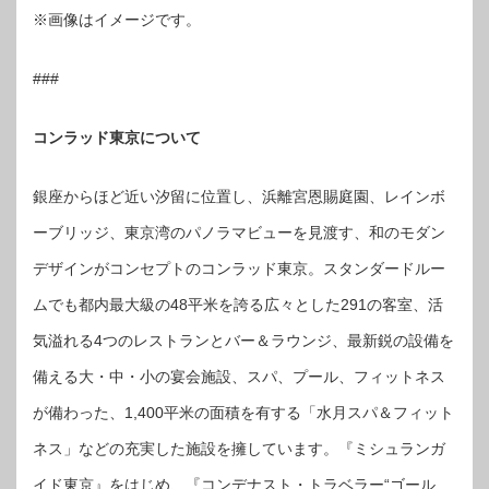
※画像はイメージです。
###
コンラッド東京について
銀座からほど近い汐留に位置し、浜離宮恩賜庭園、レインボ
ーブリッジ、東京湾のパノラマビューを見渡す、和のモダン
デザインがコンセプトのコンラッド東京。スタンダードルー
ムでも都内最大級の48平米を誇る広々とした291の客室、活
気溢れる4つのレストランとバー＆ラウンジ、最新鋭の設備を
備える大・中・小の宴会施設、スパ、プール、フィットネス
が備わった、1,400平米の面積を有する「水月スパ＆フィット
ネス」などの充実した施設を擁しています。『ミシュランガ
イド東京』をはじめ、『コンデナスト・トラベラー“ゴール