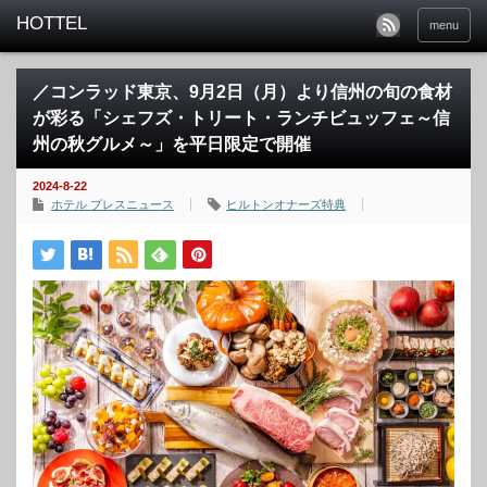
menu
／コンラッド東京、9月2日（月）より信州の旬の食材
が彩る「シェフズ・トリート・ランチビュッフェ～信
州の秋グルメ～」を平日限定で開催
2024-8-22
ホテル プレスニュース
ヒルトンオナーズ特典