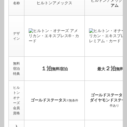
ヒルトンアメックス
ヒルトンアメックス
名称
アム
デザ
イン
無料
１泊
２泊
宿泊
無料宿泊
最大
無料
特典
ヒル
トン
ゴールドステータス
オナ
ゴールドステータス
ダイヤモンドステー
※無条件
ーズ
件あり
会員
資格
入