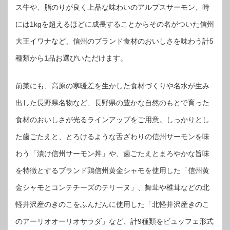
ス牛や、脂のりが良く上品な味わいのアルプスサーモン、時
には1kgを超えるほどに成長することからその名がついた信州
大王イワナなど、信州のブランド食材のおいしさを味わう計5
種類から1品お選びいただけます。
前菜にも、高原の寒暖差を生かした食材づくりや名水が生み
出した長野県名物など、長野県の豊かな自然のもとで育った
食材のおいしさが光るラインアップをご用意。しっかりとし
た歯ごたえと、とろけるような舌ざわりの信州サーモンを味
わう「漬け信州サーモン丼」や、歯ごたえとまろやかな旨味
を特徴とするブランド鶏信州黄金シャモを使用した「信州黄
金シャモとコンテチーズのテリーヌ」、舞茸や椎茸などの北
軽井沢産のきのこをふんだんに使用した「北軽井沢産きのこ
のアーリオオーリオサラダ」など、計9種類をビュッフェ形式