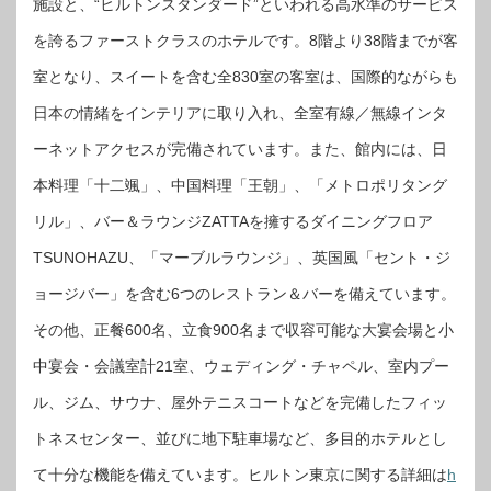
施設と、“ヒルトンスタンダード”といわれる高水準のサービス
を誇るファーストクラスのホテルです。8階より38階までが客
室となり、スイートを含む全830室の客室は、国際的ながらも
日本の情緒をインテリアに取り入れ、全室有線／無線インタ
ーネットアクセスが完備されています。また、館内には、日
本料理「十二颯」、中国料理「王朝」、「メトロポリタング
リル」、バー＆ラウンジZATTAを擁するダイニングフロア
TSUNOHAZU、「マーブルラウンジ」、英国風「セント・ジ
ョージバー」を含む6つのレストラン＆バーを備えています。
その他、正餐600名、立食900名まで収容可能な大宴会場と小
中宴会・会議室計21室、ウェディング・チャペル、室内プー
ル、ジム、サウナ、屋外テニスコートなどを完備したフィッ
トネスセンター、並びに地下駐車場など、多目的ホテルとし
て十分な機能を備えています。ヒルトン東京に関する詳細は
h