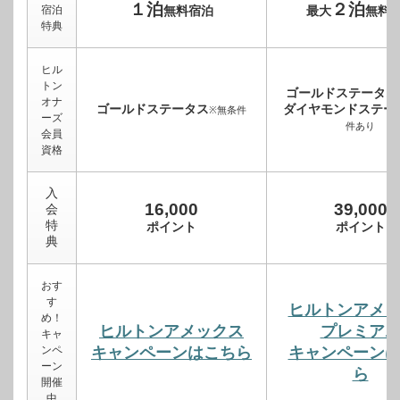
１泊
２泊
宿泊
無料宿泊
最大
無料
特典
ヒル
トン
ゴールドステータス
オナ
ゴールドステータス
ダイヤモンドステー
※無条件
ーズ
件あり
会員
資格
入
16,000
39,000
会
特
ポイント
ポイント
典
おす
す
ヒルトンアメ
め！
ヒルトンアメックス
プレミア
キャ
ンペ
キャンペーンはこちら
キャンペーン
ーン
ら
開催
中