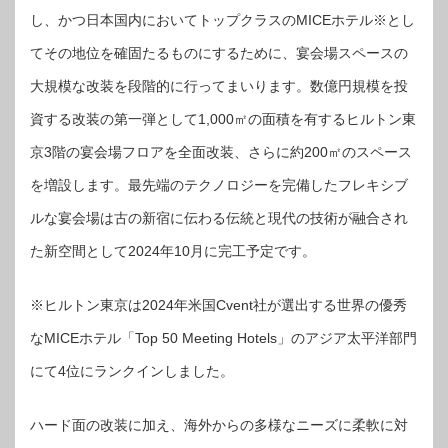
し、かつ日本国内においてトップクラスのMICEホテル※とし
てその地位を確固たるものにするために、宴会場スペースの
大規模な改装を段階的に行ってまいります。数億円規模を投
資する改装の第一弾として1,000㎡の面積を有するヒルトン東
京3階の宴会場フロアを全面改装、さらに約200㎡のスペース
を増設します。最先端のテクノロジーを完備したフレキシブ
ルな宴会場は古の新宿に伝わる伝統と現代の技術が融合され
た新空間として2024年10月に完工予定です。
※ヒルトン東京は2024年米国Cvent社が選出する世界の優秀
なMICEホテル「Top 50 Meeting Hotels」のアジア太平洋部門
にて4位にランクインしました。
ハード面の改装に加え、海外からの多様なニーズに柔軟に対