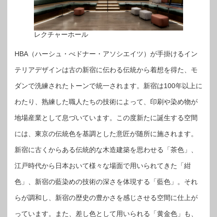
レクチャーホール
HBA（ハーシュ・べドナー・アソシエイツ）が手掛けるイン
テリアデザインは古の新宿に伝わる伝統から着想を得た、モ
ダンで洗練されたトーンで統一されます。新宿は100年以上に
わたり、熟練した職人たちの技術によって、印刷や染め物が
地場産業として息づいています。この度新たに誕生する空間
には、東京の伝統色を基調とした意匠が随所に施されます。
新宿に古くからある伝統的な木造建築を思わせる「茶色」、
江戸時代から日本おいて様々な場面で用いられてきた「紺
色」、新宿の藍染めの技術の深さを体現する「藍色」。それ
らが調和し、新宿の歴史の豊かさを感じさせる空間に仕上が
っています。また、差し色として用いられる「黄金色」も、