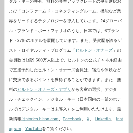
タル・キーの共有、無料の客室アップグレードの事前選択お
よび「コンファームド・コネクティングルーム」機能など業
界をリードするテクノロジーを導入しています。24グローバ
ル・ブランド・ポートフォリオのうち、日本では、6ブラン
ド・27軒のホテルを展開しています。また、受賞歴を誇るゲ
スト・ロイヤルティ・プログラム「
ヒルトン・オナーズ
」の
会員数は1億9,500万人以上で、ヒルトンの公式チャネル経由
で直接予約したヒルトン・オナーズ会員は、宿泊や体験など
に交換できるポイントを獲得することができます。また、無
料の
ヒルトン・オナーズ・アプリ
から客室の選択、デジタ
ル・チェックイン、デジタル・キー（日本国内の一部のホテ
ルではデジタル・キーは未導入）をご利用いただけます。最
新情報
はstories.hilton.com
、
Facebook
、
X
、
LinkedIn
、
Inst
agram
、
YouTube
をご覧ください。