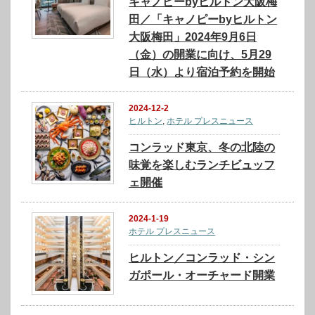
キャノピーbyヒルトン大阪梅
田／「キャノピーbyヒルトン
大阪梅田」2024年9月6日
（金）の開業に向け、5月29
日（水）より宿泊予約を開始
2024-12-2
ヒルトン
,
ホテル プレスニュース
コンラッド東京、冬の北陸の
味覚を楽しむランチビュッフ
ェ開催
2024-1-19
ホテル プレスニュース
ヒルトン／コンラッド・シン
ガポール・オーチャード開業