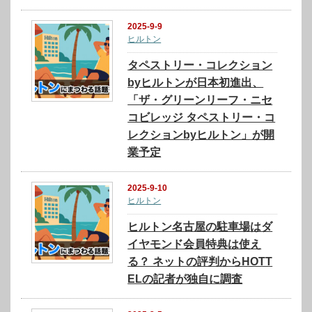
2025-9-9
ヒルトン
タペストリー・コレクション
byヒルトンが日本初進出、
「ザ・グリーンリーフ・ニセ
コビレッジ タペストリー・コ
レクションbyヒルトン」が開
業予定
2025-9-10
ヒルトン
ヒルトン名古屋の駐車場はダ
イヤモンド会員特典は使え
る？ ネットの評判からHOTT
ELの記者が独自に調査