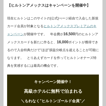
【ヒルトンアメックスはキャンペーンを開催中】
現在ヒルトンはこのサイトの[公式]ぺージ経由で入会した新規
カード会員が対象となる
ヒルトンアメックスプレミアムのキ
16,500
ャンペーン
が開催中です。 年会費が
円のヒルトンア
16,000
メックスカードを新たに作ると、
ポイントが獲得でき
るので入会特典だけで”ほぼ”損益分岐点を超えることが可能に
なります。 とりあえずカードを作ってヒルトンオナーズ特
典を実感するには最高の機会です。
キャンペーン開催中！
高級ホテルに無料で泊まれる
＼もれなく”ヒルトンゴールド会員”
／