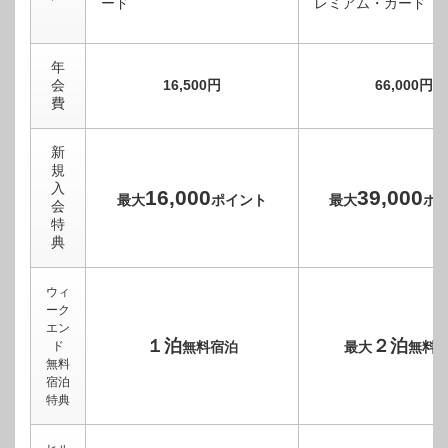
年
会
16,500円
66,000円
費
新
規
入
16,000
39,000
最大
ポイント
最大
ポ
会
特
典
ウィ
ーク
エン
１泊
２泊
ド
無料宿泊
最大
無料
無料
宿泊
特典