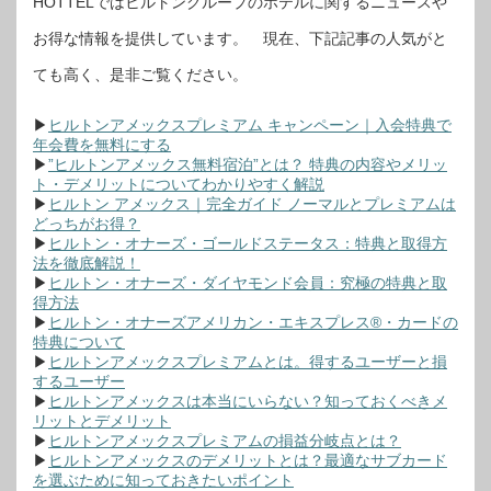
HOTTELではヒルトングループのホテルに関するニュースや
お得な情報を提供しています。 現在、下記記事の人気がと
ても高く、是非ご覧ください。
▶
ヒルトンアメックスプレミアム キャンペーン｜入会特典で
年会費を無料にする
▶
”ヒルトンアメックス無料宿泊”とは？ 特典の内容やメリッ
ト・デメリットについてわかりやすく解説
▶
ヒルトン アメックス｜完全ガイド ノーマルとプレミアムは
どっちがお得？
▶
ヒルトン・オナーズ・ゴールドステータス：特典と取得方
法を徹底解説！
▶
ヒルトン・オナーズ・ダイヤモンド会員：究極の特典と取
得方法
▶
ヒルトン・オナーズアメリカン・エキスプレス®・カードの
特典について
▶
ヒルトンアメックスプレミアムとは。得するユーザーと損
するユーザー
▶
ヒルトンアメックスは本当にいらない？知っておくべきメ
リットとデメリット
▶
ヒルトンアメックスプレミアムの損益分岐点とは？
▶
ヒルトンアメックスのデメリットとは？最適なサブカード
を選ぶために知っておきたいポイント