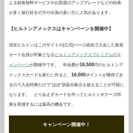
よる朝食無料サービスやお部屋のアップグレードなどの特典
が多く旅行好きの方や出張の多い方に人気があります。
【ヒルトンアメックスはキャンペーンを開催中】
現在ヒルトンはこのサイトの[公式]ぺージ経由で入会した新規
カード会員が対象となる
ヒルトンアメックスプレミアムのキ
16,500
ャンペーン
が開催中です。 年会費が
円のヒルトンア
16,000
メックスカードを新たに作ると、
ポイントが獲得でき
るので入会特典だけで”ほぼ”損益分岐点を超えることが可能に
なります。 とりあえずカードを作ってヒルトンオナーズ特
典を実感するには最高の機会です。
キャンペーン開催中！