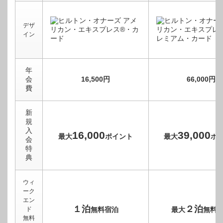
デザ
イン
年
会
16,500円
66,000円
費
新
規
入
16,000
39,000
最大
ポイント
最大
ポ
会
特
典
ウィ
ーク
エン
１泊
２泊
ド
無料宿泊
最大
無料
無料