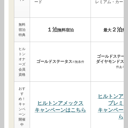
無料
１泊
２泊
宿泊
無料宿泊
最大
無
特典
ヒル
トン
ゴールドステー
オナ
ゴールドステータス
ダイヤモンドステ
※無条件
ーズ
件あり
会員
資格
おす
す
ヒルトンア
め！
ヒルトンアメックス
プレミ
キャ
ンペ
キャンペーンはこちら
キャンペー
ーン
ら
開催
中