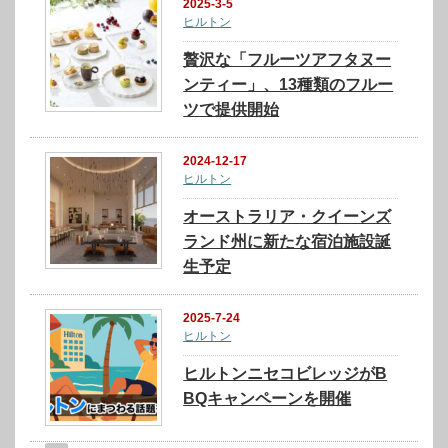
2025-3-5
ヒルトン
贅沢な「フルーツアフタヌー
ンティー」、13種類のフルー
ツで提供開始
2024-12-17
ヒルトン
オーストラリア・クイーンズ
ランド州に新たな宿泊施設誕
生予定
2025-7-24
ヒルトン
ヒルトンニセコビレッジがB
BQキャンペーンを開催