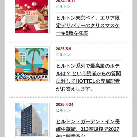
2024-10-11
ヒルトン
ヒルトン東京ベイ、エリア限
定デリバリーのクリスマスケ
ーキ5種を発表
2025-5-9
ヒルトン
ヒルトン系列で最高級のホテ
ルは？ という読者からの質問
に対してHOTTELの専属記者
がお答えします。
2025-4-24
ヒルトン
ヒルトン・ガーデン・イン長
崎中華街、313室規模で2027
年に開業予定