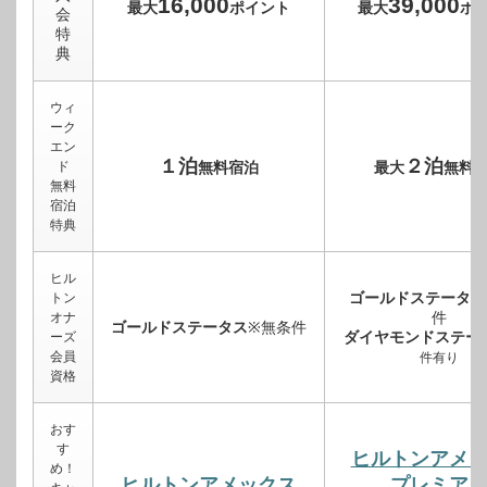
16,000
39,000
最大
ポイント
最大
ポ
会
特
典
ウィ
ーク
エン
１泊
２泊
ド
無料宿泊
最大
無料
無料
宿泊
特典
ヒル
ゴールドステータス
トン
件
オナ
ゴールドステータス
※無条件
ダイヤモンドステー
ーズ
会員
件有り
資格
おす
す
ヒルトンアメ
め！
ヒルトンアメックス
プレミア