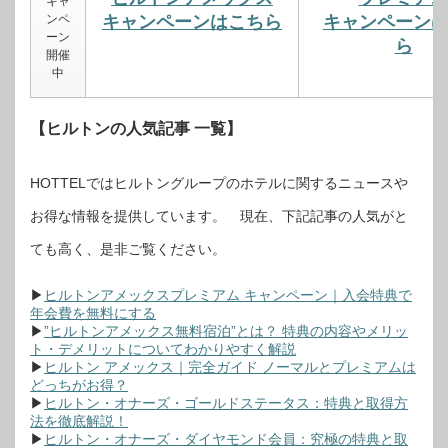
キャ
ンペ
キャンペーンはこちら
キャンペーン
ーン
ら
開催
中
【ヒルトンの人気記事 一覧】
HOTTELではヒルトングループのホテルに関するニュースや
お得な情報を提供しています。 現在、下記記事の人気がと
ても高く、是非ご覧ください。
▶
ヒルトンアメックスプレミアム キャンペーン｜入会特典で
年会費を無料にする
▶
”ヒルトンアメックス無料宿泊”とは？ 特典の内容やメリッ
ト・デメリットについてわかりやすく解説
▶
ヒルトン アメックス｜完全ガイド ノーマルとプレミアムは
どっちがお得？
▶
ヒルトン・オナーズ・ゴールドステータス：特典と取得方
法を徹底解説！
▶
ヒルトン・オナーズ・ダイヤモンド会員：究極の特典と取