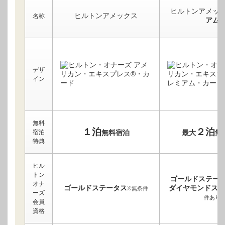
ヒルトンアメッ
ヒルトンアメックス
名称
アム
デザ
イン
無料
１泊
２泊
宿泊
無料宿泊
最大
無
特典
ヒル
トン
ゴールドステー
オナ
ゴールドステータス
ダイヤモンドステ
※無条件
ーズ
件あり
会員
資格