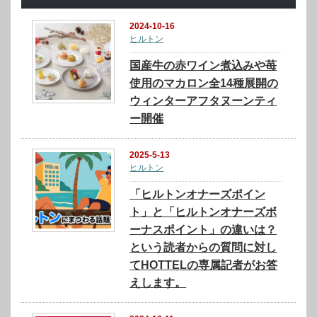
2024-10-16
ヒルトン
国産牛の赤ワイン煮込みや苺
使用のマカロン全14種展開の
ウィンターアフタヌーンティ
ー開催
2025-5-13
ヒルトン
「ヒルトンオナーズポイン
ト」と「ヒルトンオナーズボ
ーナスポイント」の違いは？
という読者からの質問に対し
てHOTTELの専属記者がお答
えします。