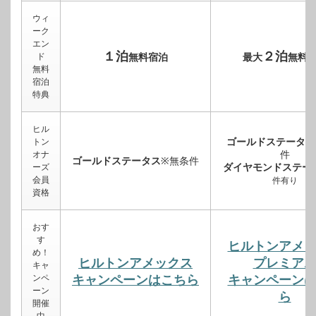
ウィ
ーク
エン
１泊
２泊
ド
無料宿泊
最大
無料
無料
宿泊
特典
ヒル
ゴールドステータス
トン
件
オナ
ゴールドステータス
※無条件
ダイヤモンドステー
ーズ
会員
件有り
資格
おす
す
ヒルトンアメ
め！
ヒルトンアメックス
プレミア
キャ
ンペ
キャンペーンはこちら
キャンペーン
ーン
ら
開催
中