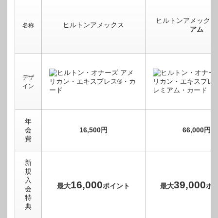
ヒルトンアメックス
ヒルトンアメックス
名称
アム
デザ
イン
年
会
16,500円
66,000円
費
新
規
入
16,000
39,000
最大
ポイント
最大
ポ
会
特
典