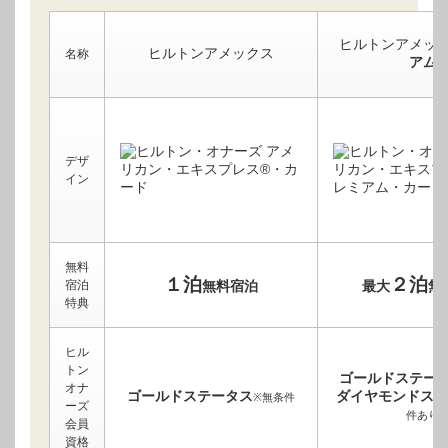
ヒルトンアメッ
ヒルトンアメックス
名称
アム
デザ
イン
無料
１泊
２泊
宿泊
無料宿泊
最大
無
特典
ヒル
トン
ゴールドステー
オナ
ゴールドステータス
ダイヤモンドステ
※無条件
ーズ
件あり
会員
資格