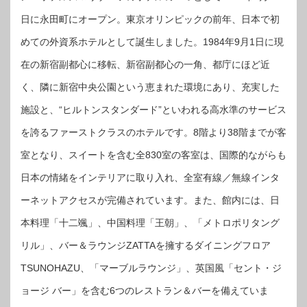
日に永田町にオープン。東京オリンピックの前年、日本で初
めての外資系ホテルとして誕生しました。1984年9月1日に現
在の新宿副都心に移転、新宿副都心の一角、都庁にほど近
く、隣に新宿中央公園という恵まれた環境にあり、充実した
施設と、“ヒルトンスタンダード”といわれる高水準のサービス
を誇るファーストクラスのホテルです。8階より38階までが客
室となり、スイートを含む全830室の客室は、国際的ながらも
日本の情緒をインテリアに取り入れ、全室有線／無線インタ
ーネットアクセスが完備されています。また、館内には、日
本料理「十二颯」、中国料理「王朝」、「メトロポリタング
リル」、バー＆ラウンジZATTAを擁するダイニングフロア
TSUNOHAZU、「マーブルラウンジ」、英国風「セント・ジ
ョージ バー」を含む6つのレストラン＆バーを備えていま