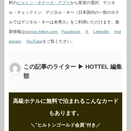
料の
ヒルトン・オナーズ・アプリ
から客室の選択、デジタ
ル・チェックイン、デジタル・キー（日本国内の一部のホテ
ルではデジタル・キーは未導入）をご利用いただけます。最
新情報は
stories.hilton.com
、
Facebook
、
X
、
LinkedIn
、
Inst
agram
、
YouTube
をご覧ください。
この記事のライター ▶ HOTTEL 編集
部
高級ホテルに無料で泊まれるこんなカード
もあります。
＼”ヒルトンゴールド会員”付き
／