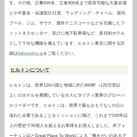
す。その他、正餐600名、立食900名まで収容可能な大宴会場
と小中宴会・会議室計21室、ウェディング・チャペル、室内
プール、ジム、サウナ、屋外テニスコートなどを完備したフ
ィットネスセンター、並びに地下駐車場など、多目的ホテル
として十分な機能を備えています。ヒルトン東京に関する詳
細は
hiltontokyo.jp
をご覧ください。
ヒルトンについて
ヒルトンは、世界126の国と地域に約7,800軒（120万室以
上）のホテルを展開しているホスピタリティ業界のグローバ
ルリーダーです。ヒルトンは、世界で最もおもてなしの心に
溢れた企業であることをミッションに掲げ、これまで100年以
上の歴史で30億人を超えるお客様をお迎えしました。米フォ
ーチュン誌とGreat Place To Workによる「働きがいのあるグ