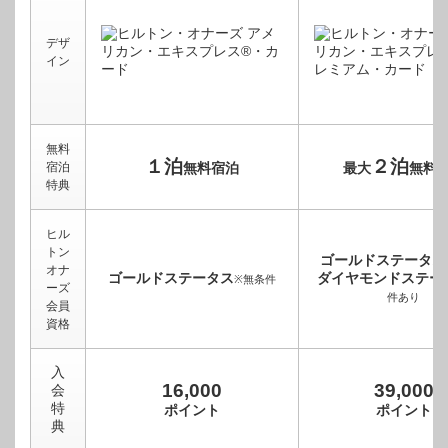
デザ
イン
無料
１泊
２泊
宿泊
無料宿泊
最大
無料
特典
ヒル
トン
ゴールドステータス
オナ
ゴールドステータス
ダイヤモンドステー
※無条件
ーズ
件あり
会員
資格
入
16,000
39,000
会
特
ポイント
ポイント
典