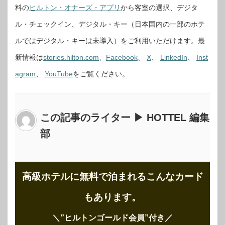
料の
ヒルトン・オナーズ・アプリ
から客室の選択、デジタ
ル・チェックイン、デジタル・キー（日本国内の一部のホテ
ルではデジタル・キーは未導入）をご利用いただけます。最
新情報は
stories.hilton.com
、
Facebook
、
X
、
LinkedIn
、
Inst
agram
、
YouTube
をご覧ください。
この記事のライター ▶ HOTTEL 編集
部
高級ホテルに無料で泊まれるこんなカード
もあります。
＼”ヒルトンゴールド会員”付き
／