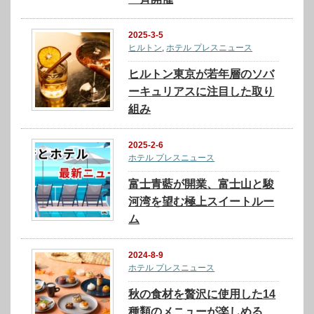
2025-3-5
ヒルトン
,
ホテル プレスニュース
ヒルトン東京が若年層のソバ
ーキュリアスに注目した取り
組み
2025-2-6
ホテル プレスニュース
富士青藍が開業、富士山と駿
河湾を望む極上スイートルー
ム
2024-8-9
ホテル プレスニュース
秋の食材を贅沢に使用した14
種類のメニューが楽しめる