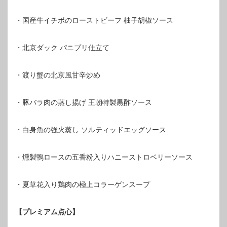
・国産牛イチボのローストビーフ 柚子胡椒ソース
・北京ダック パニプリ仕立て
・渡り蟹の北京風甘辛炒め
・豚バラ肉の蒸し揚げ 王朝特製黒酢ソース
・白身魚の強火蒸し ソルティッドエッグソース
・燻製鴨ロースの五香粉入りハニーストロベリーソース
・夏草花入り鶏肉の極上コラーゲンスープ
【プレミアム点心】