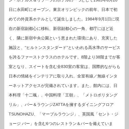
ン・ホテルズ＆リゾーツのホテルの一つとして1963年6月20
日に永田町にオープン。東京オリンピックの前年、日本で初
めての外資系ホテルとして誕生しました。1984年9月1日に現
在の新宿副都心に移転、新宿副都心の一角、都庁にほど近
く、隣に新宿中央公園という恵まれた環境にあり、充実した
施設と、“ヒルトンスタンダード”といわれる高水準のサービス
を誇るファーストクラスのホテルです。8階より38階までが客
室となり、スイートを含む全830室の客室は、国際的ながらも
日本の情緒をインテリアに取り入れ、全室有線／無線インタ
ーネットアクセスが完備されています。また、館内には、日
本料理「十二颯」、中国料理「王朝」、「メトロポリタング
リル」、バー＆ラウンジZATTAを擁するダイニングフロア
TSUNOHAZU、「マーブルラウンジ」、英国風「セント・ジ
ョージ バー」を含む6つのレストラン＆バーを備えていま