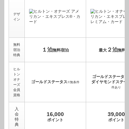
デザ
イン
無料
１泊
２泊
宿泊
無料宿泊
最大
無料
特典
ヒル
トン
ゴールドステータス
オナ
ゴールドステータス
ダイヤモンドステー
※無条件
ーズ
件あり
会員
資格
入
16,000
39,000
会
特
ポイント
ポイント
典