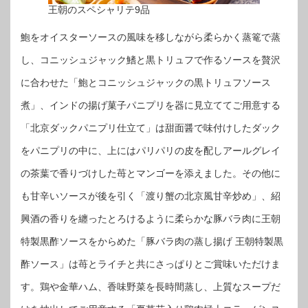
王朝のスペシャリテ9品
鮑をオイスターソースの風味を移しながら柔らかく蒸篭で蒸
し、コニッシュジャック鰭と黒トリュフで作るソースを贅沢
に合わせた「鮑とコニッシュジャックの黒トリュフソース
煮」、インドの揚げ菓子パニプリを器に見立ててご用意する
「北京ダックパニプリ仕立て」は甜面醤で味付けしたダック
をパニプリの中に、上にはパリパリの皮を配しアールグレイ
の茶葉で香りづけした苺とマンゴーを添えました。その他に
も甘辛いソースが後を引く「渡り蟹の北京風甘辛炒め」、紹
興酒の香りを纏ったとろけるように柔らかな豚バラ肉に王朝
特製黒酢ソースをからめた「豚バラ肉の蒸し揚げ 王朝特製黒
酢ソース」は苺とライチと共にさっぱりとご賞味いただけま
す。鶏や金華ハム、香味野菜を長時間蒸し、上質なスープだ