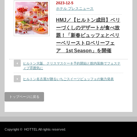
2023-12-5
ホテル プレスニュース
HMJ／【ヒルトン成田】ベリ
ーづくしのデザートが食べ放
題！「新春ビュッフェとベリ
ーベリーストロベリーフェ
ア 1st Season」を開催
ヒルトン大阪、クリスマスケーキ予約開始と館内装飾でフェステ
ィブ雰囲気に
ヒルトン名古屋が贈るいちごスイーツビュッフェの魅力発表
トップページに戻る
Copyright ©
HOTTEL
All rights reserved.