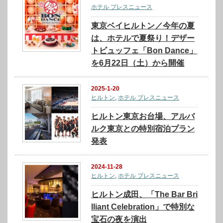
ホテル プレスニュース
東京ベイヒルトン／今年の夏
は、ホテルで夏祭り！デザー
トビュッフェ「Bon Dance」
を6月22日（土）から開催
2025-1-20
ヒルトン
,
ホテル プレスニュース
ヒルトン東京お台場、アルバ
ルク東京との特別宿泊プラン
発表
2024-11-28
ヒルトン
,
ホテル プレスニュース
ヒルトン成田、「The Bar Bri
lliant Celebration」で特別な
宝石の夜を演出