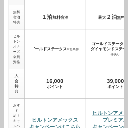
無料
１泊
２泊
宿泊
無料宿泊
最大
無料
特典
ヒル
トン
ゴールドステータス
オナ
ゴールドステータス
ダイヤモンドステー
※無条件
ーズ
件あり
会員
資格
入
16,000
39,000
会
特
ポイント
ポイント
典
おす
す
ヒルトンアメ
め！
ヒルトンアメックス
プレミア
キャ
ンペ
キャンペーンはこちら
キャンペーン