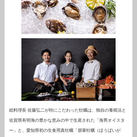
総料理長 佐藤弘二が特にこだわった牡蠣は、独自の養殖法と
佐賀県有明海の豊かな恵みの中で生産された「海男オイスタ
ー」と、愛知県初の生食用真牡蠣「朋輩牡蠣（ほうばいが