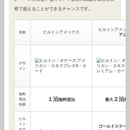
裕で超えることができるチャンスです。
ヒルトンアメッ
ヒルトンアメックス
名称
アム
デザ
イン
無料
１泊
２泊
宿泊
無料宿泊
最大
無
特典
ヒル
トン
ゴールドステー
オナ