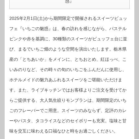
惑』
2025年2月1日(土)から期間限定で開催されるスイーツビュッ
フェ『いちごの魅惑』は、春の訪れを感じながら、パステル
ピンクや赤を基調に、30種類のスイーツがビュッフェ台に並
び、まるでいちご畑のような空間を演出いたします。栃木県
産の「とちあいか」をメインに、とちおとめ、紅ほっぺ、こ
いみのりなど、その時々の旬のいちごをふんだんに使用し、
ホテルメイドの魅力あふれるスイーツをご堪能いただけま
す。また、ライブキッチンではお客様よりご注文を受けてか
らご提供する、大人気生絞りモンブランは、期間限定のいち
ごのフレーバーでご用意。スイーツのみならず、定評のカレ
ーやパスタ、タコライスなどのセイボリーも充実。塩味と甘
味を交互に味わえる口福なひと時をお過ごしください。