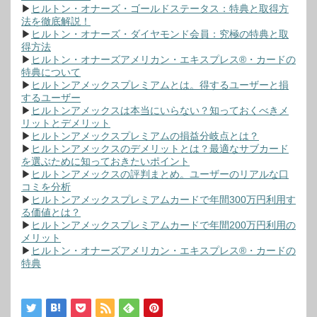
▶
ヒルトン・オナーズ・ゴールドステータス：特典と取得方
法を徹底解説！
▶
ヒルトン・オナーズ・ダイヤモンド会員：究極の特典と取
得方法
▶
ヒルトン・オナーズアメリカン・エキスプレス®・カードの
特典について
▶
ヒルトンアメックスプレミアムとは。得するユーザーと損
するユーザー
▶
ヒルトンアメックスは本当にいらない？知っておくべきメ
リットとデメリット
▶
ヒルトンアメックスプレミアムの損益分岐点とは？
▶
ヒルトンアメックスのデメリットとは？最適なサブカード
を選ぶために知っておきたいポイント
▶
ヒルトンアメックスの評判まとめ。ユーザーのリアルな口
コミを分析
▶
ヒルトンアメックスプレミアムカードで年間300万円利用す
る価値とは？
▶
ヒルトンアメックスプレミアムカードで年間200万円利用の
メリット
▶
ヒルトン・オナーズアメリカン・エキスプレス®・カードの
特典