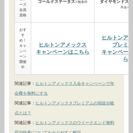
ゴールドステータス
ダイヤモンドステ
※無条件
ーズ
件あり
会員
資格
おす
す
ヒルトンア
め！
ヒルトンアメックス
プレミ
キャ
ンペ
キャンペーンはこちら
キャンペー
ーン
ら
開催
中
関連記事：
ヒルトンアメックス入会キャンペーンで年
会費を無料にする
関連記事：
ヒルトンアメックスプレミアムの損益分岐
点とは？
関連記事：
ヒルトンアメックスのウイークエンド無料
宿泊特典についてわかりやすく解説