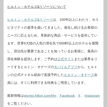
ヒルトン・ホテルズ&リゾーツについて
ヒルトン・ホテルズ&リゾーツ
は、100年以上にわたり、ホス
ピタリティの基準を築いてきました。進化し続けるお客様の
ニーズに応えるため、革新的な商品・サービスを提供してい
ます。世界6大陸の人気の滞在先で600軒以上のホテルを展開
し、宿泊先が重要であることを知っているお客様に、最高の
滞在体験を提供します。ご予約は
公式サイト
または業界をリ
ードするヒルトン・オナーズの
モバイルアプリ
から。ヒルト
ンの公式チャネル経由で直接予約した
ヒルトン・オナーズ
会
員には、すぐに利用できる特典をご用意しています。
最新情報は
stories.hilton.com/hhr
、
Facebook
、
X
、
Instagram
をご覧ください。