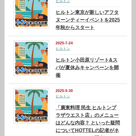
ヒルトン
ヒルトン東京が新しいアフタ
ヌーンティーイベントを2025
年秋からスタート
2025-7-24
ヒルトン
ヒルトン小田原リゾート&ス
パが夏休みキャンペーンを開
催
2025-5-30
ヒルトン
「廣東料理 民生 ヒルトンプ
ラザウエスト店」のメニュー
はどんな内容？ といった疑問
についてHOTTELの記者がネ