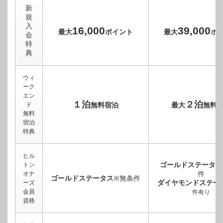
新
規
入
16,000
39,000
最大
ポイント
最大
ポ
会
特
典
ウィ
ーク
エン
１泊
２泊
ド
無料宿泊
最大
無料
無料
宿泊
特典
ヒル
ゴールドステータス
トン
件
オナ
ゴールドステータス
※無条件
ダイヤモンドステー
ーズ
会員
件有り
資格