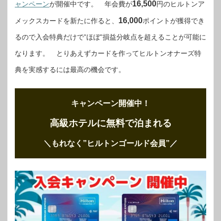
16,500
ャンペーン
が開催中です。 年会費が
円のヒルトンア
16,000
メックスカードを新たに作ると、
ポイントが獲得でき
るので入会特典だけで”ほぼ”損益分岐点を超えることが可能に
なります。 とりあえずカードを作ってヒルトンオナーズ特
典を実感するには最高の機会です。
キャンペーン開催中！
高級ホテルに無料で泊まれる
＼もれなく”ヒルトンゴールド会員”
／