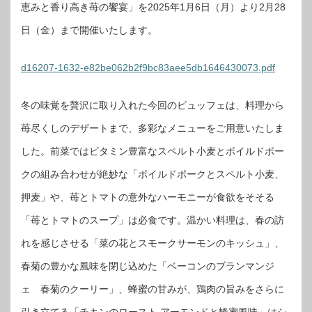
恵みと香り高き苺の饗宴」を2025年1月6日（月）より2月28
日（金）まで開催いたします。
d16207-1632-e82be062b2f9bc83aee5db1646430073.pdf
冬の味覚を贅沢に取り入れた今回のビュッフェは、料理から
苺尽くしのデザートまで、多彩なメニューをご用意いたしま
した。前菜ではビタミン豊富なスペルト小麦とボイルドポー
クの組み合わせが絶妙な「ボイルドポークとスペルト小麦、
押麦」や、苺とトマトの意外なハーモニーが食欲をそそる
「苺とトマトのスープ」は必食です。温かい料理は、春の訪
れを感じさせる「菜の花とスモークサーモンのキッシュ」、
春菊の豊かな風味を閉じ込めた「ベーコンのブランマンジ
ェ 春菊のクーリー」、蜂蜜の甘みが、鶏肉の旨みをさらに