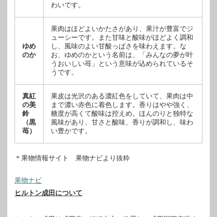
わいです。
果肉はほどよいかたさがあり、果汁が豊富でジ
ューシーです。また甘味と酸味がほどよく調和
ゆめ
し、風味のよい甘酸っぱさを味わえます。な
のか
お、ゆめのかという名前は、「みんなの夢が叶
うおいしい苺」という意味が込められているそ
うです。
真紅
果皮は光沢のある濃紅色をしていて、果肉は中
の美
まで濃い赤色に着色します。香りはやや強く、
鈴
糖度が高くて酸味は控えめ。ほんのりと独特な
（黒
風味があり、甘さと酸味、香りが調和し、味わ
苺）
い豊かです。
＊果物情報サイト 果物ナビより抜粋
果物ナビ
ヒルトン成田について