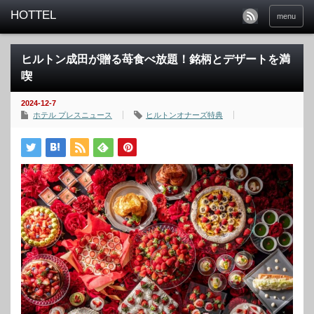
menu
ヒルトン成田が贈る苺食べ放題！銘柄とデザートを満
喫
2024-12-7
ホテル プレスニュース
ヒルトンオナーズ特典