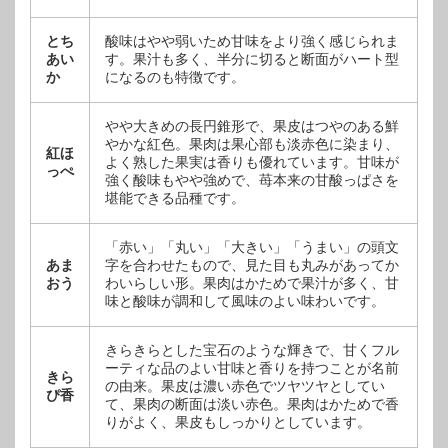
とち
酸味はやや弱いため甘味をより強く感じられま
あい
す。果汁も多く、半分に切ると断面がハート型
か
になるのも特徴です。
やや大きめの長円錐形で、果皮はつやのある鮮
やかな紅色。果肉は果心部も淡赤色に染まり、
紅ほ
よく熟した果実は香りも優れています。甘味が
っぺ
強く酸味もやや強めで、苺本来の甘酸っぱさを
堪能できる品種です。
「赤い」「丸い」「大きい」「うまい」の頭文
あま
字を合わせたもので、見た目も丸みがあってか
おう
わいらしい形。果肉はかためで果汁が多く、甘
味と酸味が調和して風味のよい味わいです。
きらきらとした宝石のような輝きで、甘くフル
ーティな品のよい甘味と香りを持つことが名前
きら
の由来。果皮は濃い赤色でツヤツヤとしてい
ぴ香
て、果肉の断面は淡い赤色。果肉はかためで香
りがよく、果皮もしっかりとしています。