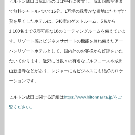
ヒルトン成田は成田市のほぼ中心に位置し、成田国際空港ま
で無料シャトルバスで15分。1万坪の緑豊かな敷地にたたずむ
贅を尽くしたホテルは、548室のゲストルーム、5名から
1,100名まで収容可能な18のミーティングルームを備えていま
す。リゾート感とビジネスサポートの機能を兼ね備えたアー
バンリゾートホテルとして、国内外のお客様から好評をいた
だいております。近郊には数々の有名なゴルフコースや成田
山新勝寺などがあり、レジャーにもビジネスにも絶好のロケ
ーションです。
ヒルトン成田に関する詳細は
https://www.hiltonnarita.jp/をご
覧ください。