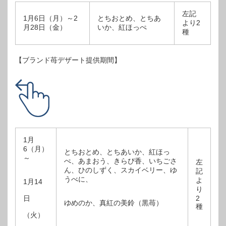
左記
1月6日（月）～2
とちおとめ、とちあ
より2
月28日（金）
いか、紅ほっぺ
種
【ブランド苺デザート提供期間】
1月
6（月）
とちおとめ、とちあいか、紅ほっ
～
ぺ、あまおう、きらぴ香、いちごさ
左
ん、ひのしずく、スカイベリー、ゆ
記
うべに、
よ
1月14
り
日
2
ゆめのか、真紅の美鈴（黒苺）
種
（火）