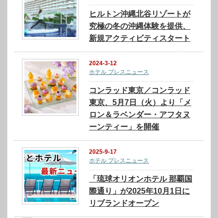
ヒルトン沖縄北谷リゾートが
究極の冬の沖縄体験を提供、
新規アクティビティスタート
2024-3-12
ホテル プレスニュース
コンラッド東京／コンラッド
東京、5月7日（火）より「メ
ロン＆ラベンダー・アフタヌ
ーンティー」を開催
2025-9-17
ホテル プレスニュース
「琉球オリオンホテル 那覇国
際通り」が2025年10月1日に
リブランドオープン