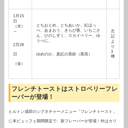
1月15
日
とちおとめ、とちあいか、紅ほっ
（水）
ぺ、あまおう、きらぴ香、いちごさ
左
～
ん、ひのしずく、スカイベリー、ゆ
記
うべに、
よ
2月28
り
3
日
ゆめのか、真紅の美鈴（黒苺）
種
（金）
フレンチトーストはストロベリーフレ
ーバーが登場！
ヒルトン成田のシグネチャーメニュー「フレンチトースト」
に本ビュッフェ期間限定で、新フレーバーが登場！外はカリ