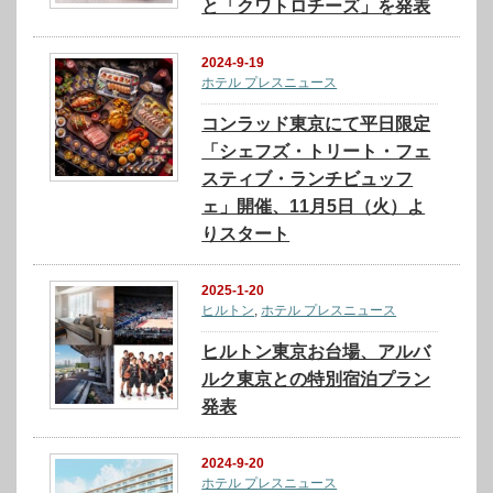
と「クワトロチーズ」を発表
2024-9-19
ホテル プレスニュース
コンラッド東京にて平日限定
「シェフズ・トリート・フェ
スティブ・ランチビュッフ
ェ」開催、11月5日（火）よ
りスタート
2025-1-20
ヒルトン
,
ホテル プレスニュース
ヒルトン東京お台場、アルバ
ルク東京との特別宿泊プラン
発表
2024-9-20
ホテル プレスニュース