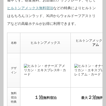
催中です。
朝食無料、お部屋のアップグレード、そして
ヒルトンアメックス無料宿泊
などの特典によりヒルトン
はもちろんコンラッド、XLRからウォルドーフアストリ
アなどの高級ホテルがお得に利用できます。
ヒルトンアメックス
ヒルトンアメックス
名称
アム
デザ
イン
無料
１泊
２泊
宿泊
無料宿泊
最大
無料
特典