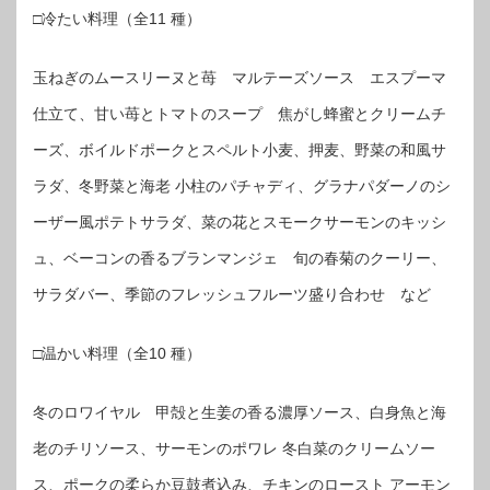
□冷たい料理（全11 種）
玉ねぎのムースリーヌと苺 マルテーズソース エスプーマ
仕立て、甘い苺とトマトのスープ 焦がし蜂蜜とクリームチ
ーズ、ボイルドポークとスペルト小麦、押麦、野菜の和風サ
ラダ、冬野菜と海老 小柱のパチャディ、グラナパダーノのシ
ーザー風ポテトサラダ、菜の花とスモークサーモンのキッシ
ュ、ベーコンの香るブランマンジェ 旬の春菊のクーリー、
サラダバー、季節のフレッシュフルーツ盛り合わせ など
□温かい料理（全10 種）
冬のロワイヤル 甲殻と生姜の香る濃厚ソース、白身魚と海
老のチリソース、サーモンのポワレ 冬白菜のクリームソー
ス、ポークの柔らか豆鼓煮込み、チキンのロースト アーモン