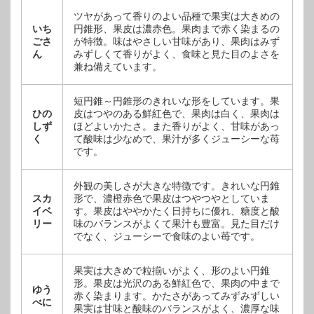
ツヤがあって香りのよい品種で果実は大きめの
いち
円錐形、果皮は濃赤色。果肉まで赤く染まるの
ごさ
が特徴。味はやさしい甘味があり、果肉はみず
ん
みずしくて香りがよく、食味と見た目のよさを
兼ね備えています。
短円錐～円錐形のきれいな形をしています。果
ひの
皮はつやのある鮮紅色で、果肉は白く、果肉は
しず
ほどよいかたさ。また香りがよく、甘味があっ
く
て酸味は少なめで、果汁が多くジューシーな苺
です。
外観の美しさが大きな特徴です。きれいな円錐
スカ
形で、濃橙赤色で果皮はつやつやとしていま
イベ
す。果皮はややかたく日持ちに優れ、糖度と酸
リー
味のバランスがよくて果汁も豊富。見た目だけ
でなく、ジューシーで食味のよい苺です。
果実は大きめで粒揃いがよく、形のよい円錐
形。果皮は光沢のある鮮紅色で、果肉の中まで
ゆう
赤く染まります。かたさがあってみずみずしい
べに
果実は甘味と酸味のバランスがよく、濃厚な味