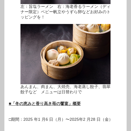
左：旨塩ラーメン 右：海老香るラーメン（ディ
ナー限定）ベビー帆立やうずら卵などお好みのト
ッピングを！
あんまん、肉まん、大焼売、海老蒸し餃子、翡翠
餃子など メニューは日替わりで
■「冬の恵みと香り高き苺の饗宴」概要
□期間：2025 年1 月6 日（月）〜2025年2 月28 日（金）