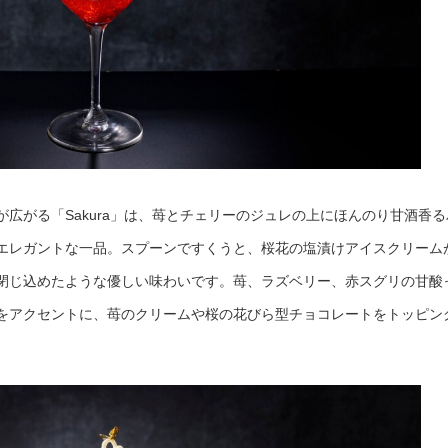
広がる「Sakura」は、苺とチェリーのジュレの上にほんのり甘酒香る
エレガントな一品。スプーンですくうと、桜花の塩漬けアイスクリーム
閉じ込めたような優しい味わいです。苺、ラズベリー、赤スグリの甘酸
をアクセントに、苺のクリームや桜の花びら型チョコレートをトッピン