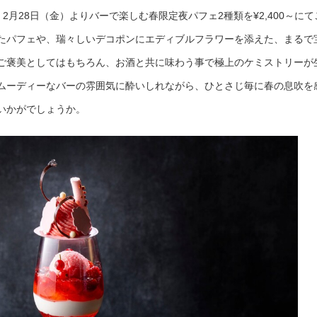
、2月28日（金）よりバーで楽しむ春限定夜パフェ2種類を¥2,400～にて
たパフェや、瑞々しいデコポンにエディブルフラワーを添えた、まるで
ご褒美としてはもちろん、お酒と共に味わう事で極上のケミストリーが
ムーディーなバーの雰囲気に酔いしれながら、ひとさじ毎に春の息吹を
いかがでしょうか。