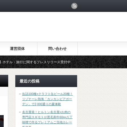
運営団体
問い合わせ
るプレスリリース受付中
最近の投稿
缶詰100種×クラフト缶ビール20種！
リゾナーレ熱海「カンカンビアガー
デン」で2,000通りの夏体験
名古屋発！ヒルトン名古屋×お肉の
専門店スギモトが黒毛和牛60g×八丁
味噌で作るプレミアムご当地カレー