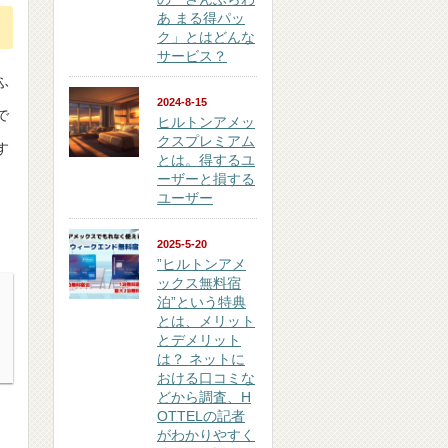
あ まる得パッ
ク」とはどんな
サービス？
ふ
2024-8-15
で
ヒルトンアメッ
クスプレミアム
す
とは。得するユ
ーザーと損する
ユーザー
2025-5-20
”ヒルトンアメ
ックス無料宿
泊”という特典
とは、メリット
とデメリット
は？ ネットに
おける口コミな
どから調査、H
OTTELの記者
がわかりやすく