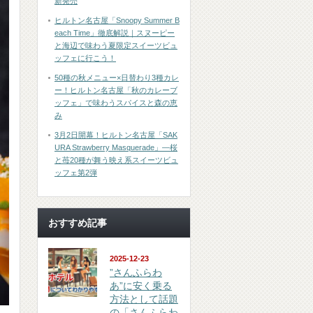
新発売
ヒルトン名古屋「Snoopy Summer B
each Time」徹底解説｜スヌーピー
と海辺で味わう夏限定スイーツビュ
ッフェに行こう！
50種の秋メニュー×日替わり3種カレ
ー！ヒルトン名古屋「秋のカレーブ
ッフェ」で味わうスパイスと森の恵
み
3月2日開幕！ヒルトン名古屋「SAK
URA Strawberry Masquerade」―桜
と苺20種が舞う映え系スイーツビュ
ッフェ第2弾
おすすめ記事
2025-12-23
”さんふらわ
あ”に安く乗る
方法として話題
の「さんふらわ