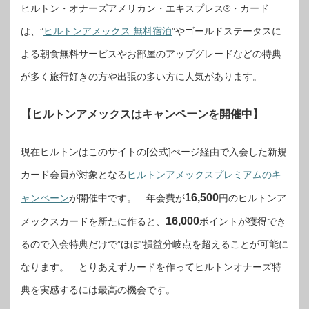
ヒルトン・オナーズアメリカン・エキスプレス®・カード
は、”
ヒルトンアメックス 無料宿泊
”やゴールドステータスに
よる朝食無料サービスやお部屋のアップグレードなどの特典
が多く旅行好きの方や出張の多い方に人気があります。
【ヒルトンアメックスはキャンペーンを開催中】
現在ヒルトンはこのサイトの[公式]ぺージ経由で入会した新規
カード会員が対象となる
ヒルトンアメックスプレミアムのキ
16,500
ャンペーン
が開催中です。 年会費が
円のヒルトンア
16,000
メックスカードを新たに作ると、
ポイントが獲得でき
るので入会特典だけで”ほぼ”損益分岐点を超えることが可能に
なります。 とりあえずカードを作ってヒルトンオナーズ特
典を実感するには最高の機会です。