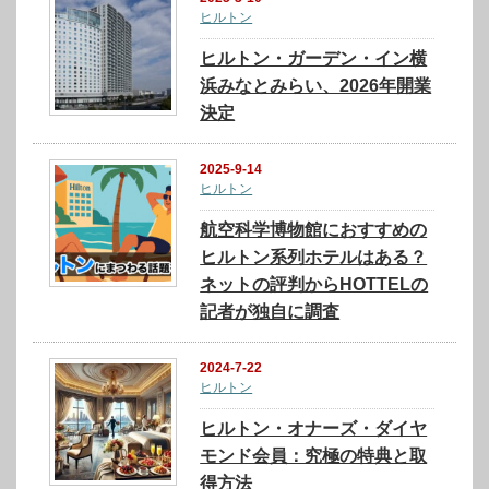
ヒルトン
ヒルトン・ガーデン・イン横
浜みなとみらい、2026年開業
決定
2025-9-14
ヒルトン
航空科学博物館におすすめの
ヒルトン系列ホテルはある？
ネットの評判からHOTTELの
記者が独自に調査
2024-7-22
ヒルトン
ヒルトン・オナーズ・ダイヤ
モンド会員：究極の特典と取
得方法