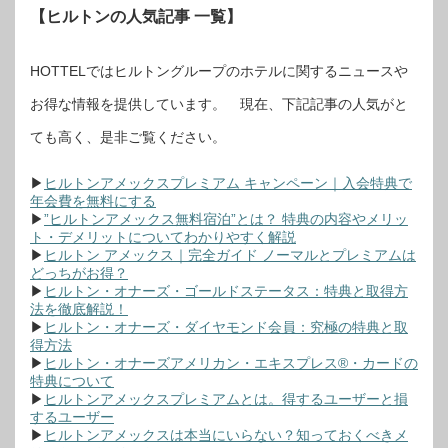
【ヒルトンの人気記事 一覧】
HOTTELではヒルトングループのホテルに関するニュースや
お得な情報を提供しています。 現在、下記記事の人気がと
ても高く、是非ご覧ください。
▶
ヒルトンアメックスプレミアム キャンペーン｜入会特典で
年会費を無料にする
▶
”ヒルトンアメックス無料宿泊”とは？ 特典の内容やメリッ
ト・デメリットについてわかりやすく解説
▶
ヒルトン アメックス｜完全ガイド ノーマルとプレミアムは
どっちがお得？
▶
ヒルトン・オナーズ・ゴールドステータス：特典と取得方
法を徹底解説！
▶
ヒルトン・オナーズ・ダイヤモンド会員：究極の特典と取
得方法
▶
ヒルトン・オナーズアメリカン・エキスプレス®・カードの
特典について
▶
ヒルトンアメックスプレミアムとは。得するユーザーと損
するユーザー
▶
ヒルトンアメックスは本当にいらない？知っておくべきメ