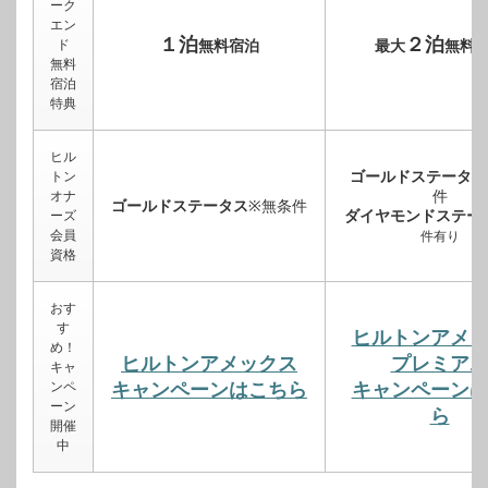
ーク
エン
１泊
２泊
ド
無料宿泊
最大
無料
無料
宿泊
特典
ヒル
ゴールドステータス
トン
件
オナ
ゴールドステータス
※無条件
ダイヤモンドステー
ーズ
会員
件有り
資格
おす
す
ヒルトンアメ
め！
ヒルトンアメックス
プレミア
キャ
ンペ
キャンペーンはこちら
キャンペーン
ーン
ら
開催
中