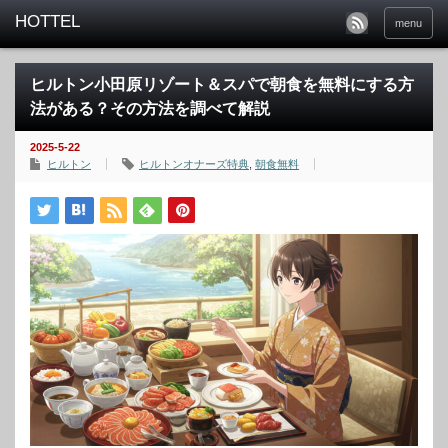
menu
ヒルトン小田原リゾート＆スパで朝食を無料にする方
法がある？その方法を調べて解説
2025-5-22
ヒルトン
ヒルトンオナーズ特典
,
朝食無料