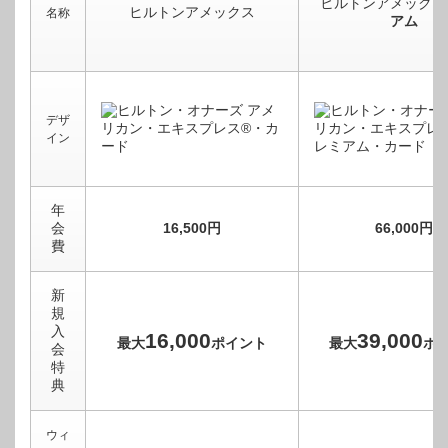
ヒルトンアメックス
ヒルトンアメックス
名称
アム
デザ
イン
年
会
16,500円
66,000円
費
新
規
入
16,000
39,000
最大
ポイント
最大
ポ
会
特
典
ウィ