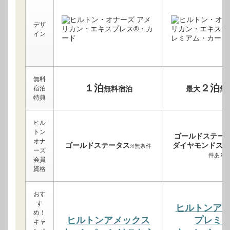
デザ
イン
無料
１泊
２泊
宿泊
無料宿泊
最大
無
特典
ヒル
トン
ゴールドステー
オナ
ゴールドステータス
ダイヤモンドステ
※無条件
ーズ
件あり
会員
資格
おす
す
ヒルトンア
め！
ヒルトンアメックス
プレミ
キャ