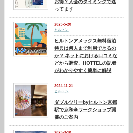
お得？入会のタイミングで迷
ってます
2025-5-20
ヒルトン
ヒルトンアメックス無料宿泊
特典は何人まで利用できるの
か？ ネットにおける口コミな
どから調査、HOTTELの記者
がわかりやすく簡単に解説
2024-11-21
ヒルトン
ダブルツリーbyヒルトン京都
駅で京和傘ワークショップ開
催のご案内
2025-3-10