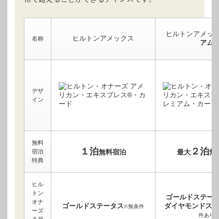
ヒルトンアメッ
ヒルトンアメックス
名称
アム
デザ
イン
無料
１泊
２泊
宿泊
無料宿泊
最大
無
特典
ヒル
トン
ゴールドステー
オナ
ゴールドステータス
ダイヤモンドステ
※無条件
ーズ
件あり