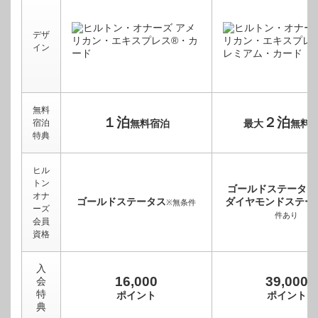
デザ
イン
無料
１泊
２泊
宿泊
無料宿泊
最大
無料
特典
ヒル
トン
ゴールドステータス
オナ
ゴールドステータス
ダイヤモンドステー
※無条件
ーズ
件あり
会員
資格
入
16,000
39,000
会
特
ポイント
ポイント
典