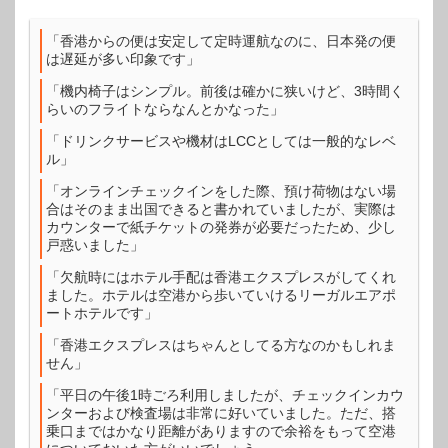
「香港からの便は安定して定時運航なのに、日本発の便
は遅延が多い印象です」
「機内椅子はシンプル。前後は確かに狭いけど、3時間く
らいのフライトならなんとかなった」
「ドリンクサービスや機材はLCCとしては一般的なレベ
ル」
「オンラインチェックインをした際、預け荷物はない場
合はそのまま出国できると書かれていましたが、実際は
カウンターで紙チケットの発券が必要だったため、少し
戸惑いました」
「欠航時にはホテル手配は香港エクスプレスがしてくれ
ました。ホテルは空港から歩いていけるリーガルエアポ
ートホテルです」
「香港エクスプレスはちゃんとしてる方なのかもしれま
せん」
「平日の午後1時ごろ利用しましたが、チェックインカウ
ンターおよび検査場は非常に好いていました。ただ、搭
乗口まではかなり距離がありますので余裕をもって空港