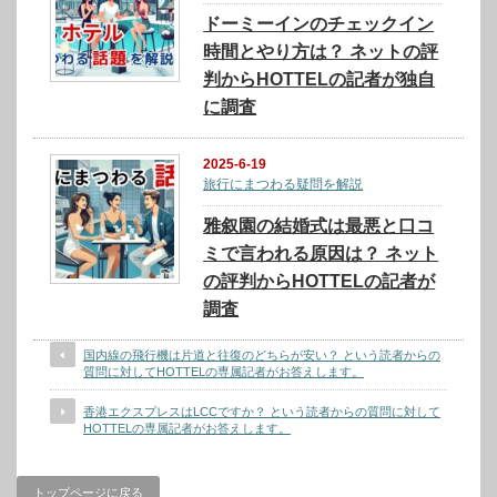
ドーミーインのチェックイン
時間とやり方は？ ネットの評
判からHOTTELの記者が独自
に調査
2025-6-19
旅行にまつわる疑問を解説
雅叙園の結婚式は最悪と口コ
ミで言われる原因は？ ネット
の評判からHOTTELの記者が
調査
国内線の飛行機は片道と往復のどちらが安い？ という読者からの
質問に対してHOTTELの専属記者がお答えします。
香港エクスプレスはLCCですか？ という読者からの質問に対して
HOTTELの専属記者がお答えします。
トップページに戻る