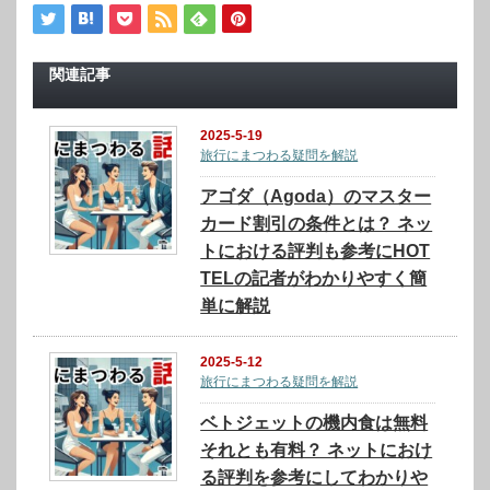
関連記事
2025-5-19
旅行にまつわる疑問を解説
アゴダ（Agoda）のマスター
カード割引の条件とは？ ネッ
トにおける評判も参考にHOT
TELの記者がわかりやすく簡
単に解説
2025-5-12
旅行にまつわる疑問を解説
ベトジェットの機内食は無料
それとも有料？ ネットにおけ
る評判を参考にしてわかりや