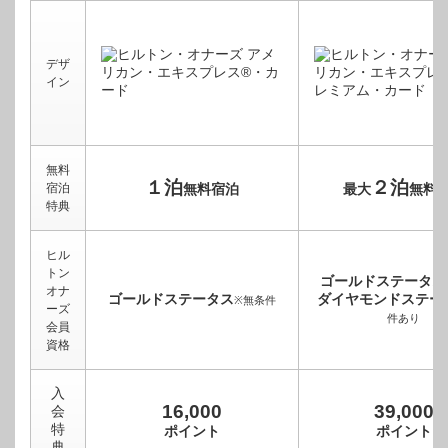
デザ
イン
無料
１泊
２泊
宿泊
無料宿泊
最大
無料
特典
ヒル
トン
ゴールドステータス
オナ
ゴールドステータス
ダイヤモンドステー
※無条件
ーズ
件あり
会員
資格
入
16,000
39,000
会
特
ポイント
ポイント
典