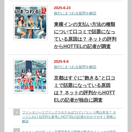
2025-6-23
旅行にまつわる疑問を解説
東横インの支払い方法の種類
について口コミで話題になっ
ている原因は？ ネットの評判
からHOTTELの記者が調査
2025-9-6
旅行にまつわる疑問を解説
京都はすぐに”飽きる”と口コ
ミで話題になっている原因
は？ ネットの評判からHOTT
ELの記者が独自に調査
ファンタジースプリングスホテルは”ひどい”という噂は本当？ ネ
ットにおける評判も参考にHOTTELの記者がわかりやすく簡単に
解説
ヒルトンガーデンイン京都四条丸の朝食の料金やメニューの内容