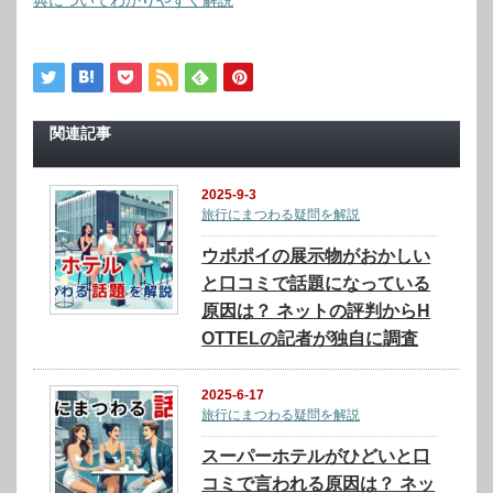
典についてわかりやすく解説
関連記事
2025-9-3
旅行にまつわる疑問を解説
ウポポイの展示物がおかしい
と口コミで話題になっている
原因は？ ネットの評判からH
OTTELの記者が独自に調査
2025-6-17
旅行にまつわる疑問を解説
スーパーホテルがひどいと口
コミで言われる原因は？ ネッ