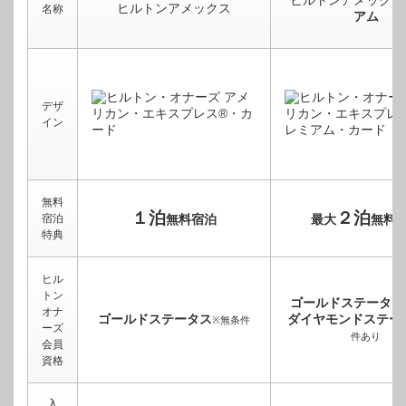
ヒルトンアメックス
ヒルトンアメックス
名称
アム
デザ
イン
無料
１泊
２泊
宿泊
無料宿泊
最大
無料
特典
ヒル
トン
ゴールドステータス
オナ
ゴールドステータス
ダイヤモンドステー
※無条件
ーズ
件あり
会員
資格
入