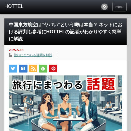
menu
中国東方航空は”ヤバい”という噂は本当？ ネットにお
ける評判も参考にHOTTELの記者がわかりやすく簡単
に解説
2025-5-18
旅行にまつわる疑問を解説