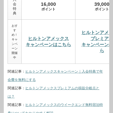
16,000
39,000
会
特
ポイント
ポイント
典
おす
す
ヒルトンアメ
め！
ヒルトンアメックス
プレミア
キャ
ンペ
キャンペーンはこちら
キャンペーン
ーン
ら
開催
中
関連記事：
ヒルトンアメックスキャンペーン｜入会特典で年
会費を無料にする
関連記事：
ヒルトンアメックスプレミアムの損益分岐点と
は？
関連記事：
ヒルトンアメックスのウイークエンド無料宿泊特