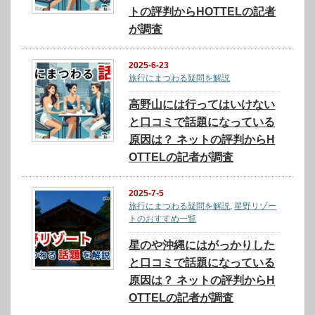
トの評判からHOTTELの記者
が調査
2025-6-23
旅行にまつわる疑問を解説
高野山には行ってはいけない
と口コミで話題になっている
原因は？ ネットの評判からH
OTTELの記者が調査
2025-7-5
旅行にまつわる疑問を解説
,
星野リゾー
トのおすすめ一覧
星のや沖縄にはがっかりした
と口コミで話題になっている
原因は？ ネットの評判からH
OTTELの記者が調査