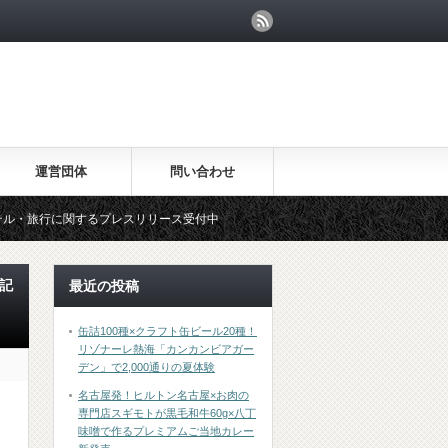
運営団体
問い合わせ
に関するプレスリリース受付中
記
最近の投稿
缶詰100種×クラフト缶ビール20種！
リゾナーレ熱海「カンカンビアガー
デン」で2,000通りの夏体験
名古屋発！ヒルトン名古屋×お肉の
専門店スギモトが黒毛和牛60g×八丁
味噌で作るプレミアムご当地カレー