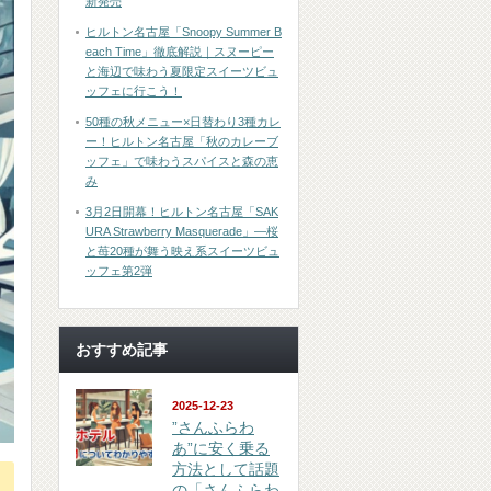
新発売
ヒルトン名古屋「Snoopy Summer B
each Time」徹底解説｜スヌーピー
と海辺で味わう夏限定スイーツビュ
ッフェに行こう！
50種の秋メニュー×日替わり3種カレ
ー！ヒルトン名古屋「秋のカレーブ
ッフェ」で味わうスパイスと森の恵
み
3月2日開幕！ヒルトン名古屋「SAK
URA Strawberry Masquerade」―桜
と苺20種が舞う映え系スイーツビュ
ッフェ第2弾
おすすめ記事
2025-12-23
”さんふらわ
あ”に安く乗る
方法として話題
の「さんふらわ