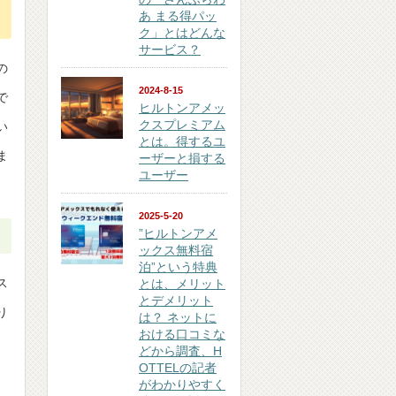
あ まる得パッ
ク」とはどんな
サービス？
の
2024-8-15
で
ヒルトンアメッ
クスプレミアム
い
とは。得するユ
ま
ーザーと損する
ユーザー
2025-5-20
”ヒルトンアメ
ックス無料宿
泊”という特典
ス
とは、メリット
とデメリット
り
は？ ネットに
おける口コミな
どから調査、H
OTTELの記者
がわかりやすく