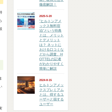
徹底解説！
持
2025-5-20
ら
”ヒルトンアメ
ックス無料宿
談
泊”という特典
とは、メリット
とデメリット
は？ ネットに
おける口コミな
どから調査、H
OTTELの記者
がわかりやすく
簡単に解説
ま
2024-8-15
ヒルトンアメッ
い
クスプレミアム
とは。得するユ
ーザーと損する
ユーザー
実