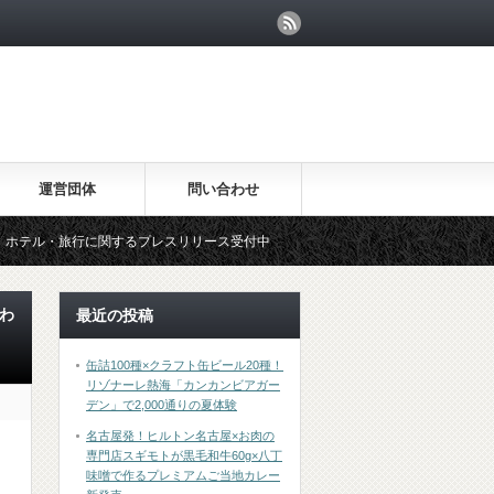
運営団体
問い合わせ
行に関するプレスリリース受付中
わ
最近の投稿
缶詰100種×クラフト缶ビール20種！
リゾナーレ熱海「カンカンビアガー
デン」で2,000通りの夏体験
名古屋発！ヒルトン名古屋×お肉の
専門店スギモトが黒毛和牛60g×八丁
味噌で作るプレミアムご当地カレー