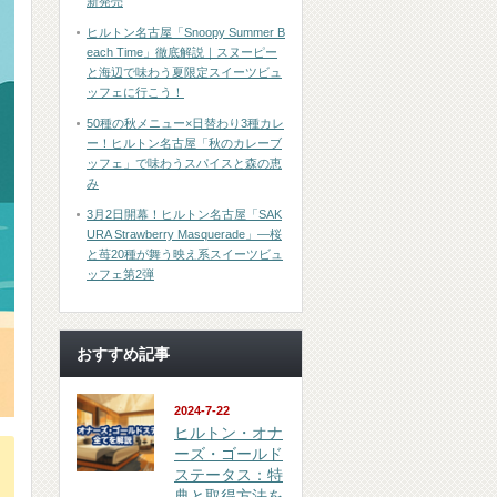
新発売
ヒルトン名古屋「Snoopy Summer B
each Time」徹底解説｜スヌーピー
と海辺で味わう夏限定スイーツビュ
ッフェに行こう！
50種の秋メニュー×日替わり3種カレ
ー！ヒルトン名古屋「秋のカレーブ
ッフェ」で味わうスパイスと森の恵
み
3月2日開幕！ヒルトン名古屋「SAK
URA Strawberry Masquerade」―桜
と苺20種が舞う映え系スイーツビュ
ッフェ第2弾
おすすめ記事
2024-7-22
ヒルトン・オナ
ーズ・ゴールド
イ
ステータス：特
典と取得方法を