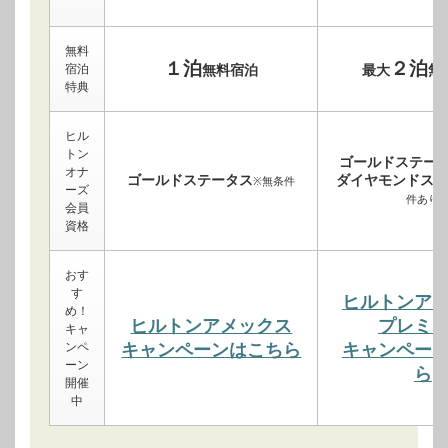
無料
１泊
２泊
宿泊
無料宿泊
最大
無
特典
ヒル
トン
ゴールドステー
オナ
ゴールドステータス
ダイヤモンドステ
※無条件
ーズ
件あり
会員
資格
おす
す
ヒルトンア
め！
ヒルトンアメックス
プレミ
キャ
ンペ
キャンペーンはこちら
キャンペー
ーン
ら
開催
中