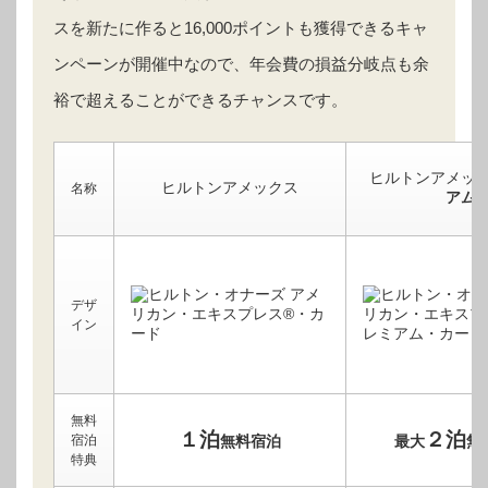
スを新たに作ると16,000ポイントも獲得できるキャ
ンペーンが開催中なので、年会費の損益分岐点も余
裕で超えることができるチャンスです。
ヒルトンアメッ
ヒルトンアメックス
名称
アム
デザ
イン
無料
１泊
２泊
宿泊
無料宿泊
最大
無
特典