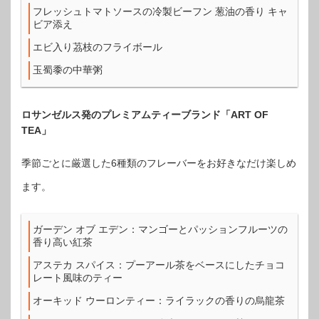
フレッシュトマトソースの冷製ビーフン 葱油の香り キャ
ビア添え
エビ入り茘枝のフライボール
玉蜀黍の中華粥
ロサンゼルス発のプレミアムティーブランド「ART OF
TEA」
季節ごとに厳選した6種類のフレーバーをお好きなだけ楽しめ
ます。
ガーデン オブ エデン：マンゴーとパッションフルーツの
香り高い紅茶
アステカ スパイス：プーアール茶をベースにしたチョコ
レート風味のティー
オーキッド ウーロンティー：ライラックの香りの烏龍茶