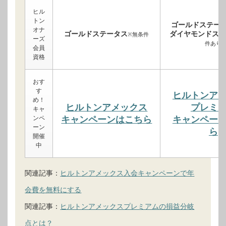
ヒル
トン
ゴールドステー
オナ
ゴールドステータス
ダイヤモンドステ
※無条件
ーズ
件あり
会員
資格
おす
す
ヒルトンア
め！
ヒルトンアメックス
プレミ
キャ
ンペ
キャンペーンはこちら
キャンペー
ーン
ら
開催
中
関連記事：
ヒルトンアメックス入会キャンペーンで年
会費を無料にする
関連記事：
ヒルトンアメックスプレミアムの損益分岐
点とは？