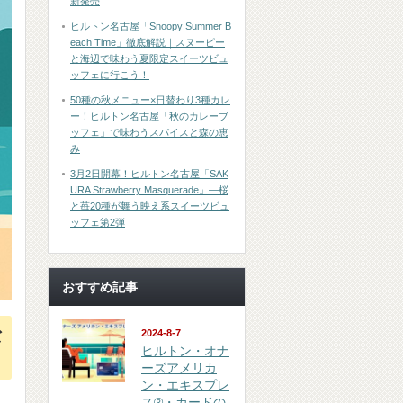
新発売
ヒルトン名古屋「Snoopy Summer B
each Time」徹底解説｜スヌーピー
と海辺で味わう夏限定スイーツビュ
ッフェに行こう！
50種の秋メニュー×日替わり3種カレ
ー！ヒルトン名古屋「秋のカレーブ
ッフェ」で味わうスパイスと森の恵
み
3月2日開幕！ヒルトン名古屋「SAK
URA Strawberry Masquerade」―桜
と苺20種が舞う映え系スイーツビュ
ッフェ第2弾
おすすめ記事
な
2024-8-7
ヒルトン・オナ
ーズアメリカ
ン・エキスプレ
ス®・カードの