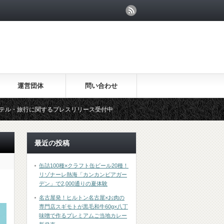
運営団体
問い合わせ
関するプレスリリース受付中
最近の投稿
缶詰100種×クラフト缶ビール20種！
リゾナーレ熱海「カンカンビアガー
デン」で2,000通りの夏体験
名古屋発！ヒルトン名古屋×お肉の
専門店スギモトが黒毛和牛60g×八丁
味噌で作るプレミアムご当地カレー