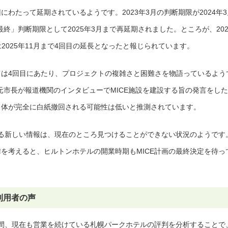
にわたって延期されているようです。2023年3月の判断期限が2024年3
最終」判断期限として2025年3月まで再延期されました。ところが、202
2025年11月まで4回目の延長となったと報じられています。
ては4回目にあたり、プロジェクトの複雑さと困難さを物語っているよう
秋元市長が報道機関のインタビューでMICE施設を建設する旨の発言をした
画自体が完全に白紙撤回される可能性は低いと推測されています。
る新しい情報は、現在のところ見つけることができない状況のようです
緯を考えると、ヒルトンホテルの開業時期もMICE計画の最終決定を待っ
利用者の声
間、現在も営業を続けている札幌パークホテルの評判を分析することで