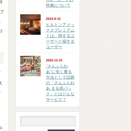
評
特典について
プ
2024-8-15
状
ヒルトンアメッ
クスプレミアム
ロ
とは。得するユ
ーザーと損する
ユーザー
2025-12-23
”さんふらわ
あ”に安く乗る
ズ
方法として話題
え
の「さんふらわ
あ まる得パッ
な
ク」とはどんな
サービス？
ル