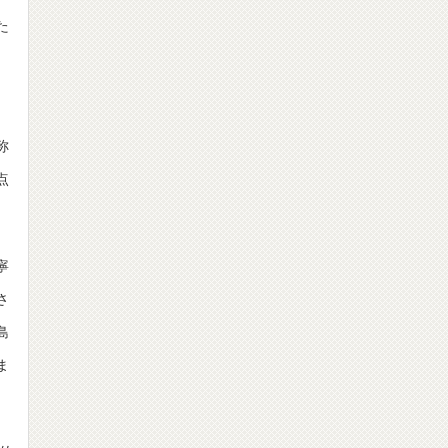
た
。
称
点
寧
さ
島
ま