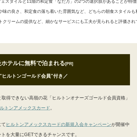
フェスタイルと11階の和定食「なだ万」の2つの選択肢があることが特徴
や味の良さ、和定食の落ち着いた雰囲気など、どちらの朝食スタイルも
トクリームの提供など、細かなサービスにも工夫が見られると評価され
級ホテルに無料で泊まれる
[PR]
”ヒルトンゴールド会員”付き
／
と取得できない高嶺の花「ヒルトンオナーズゴールド会員資格」
ルトンアメックスカード
。
にて
ヒルトンアメックスカードの新規入会キャンペーン
が開催中
トを大量にGETできるチャンスです。