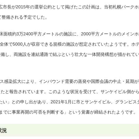
広市長が2015年の選挙公約として掲げたこの計画は、当初札幌パークホ
て整備される予定でした。
面積約3万2400平方メートルの施設に、2000平方メートルのメイン
、全体で5000人が収容できる規模の施設が想定されていたようです。ホ
を整備し、両施設を連結通路で結ぶという壮大な一体開発構想が描かれて
イルス感染拡大により、インバウンド需要の蒸発や国際会議の中止・延期が
なったと報告されています。このような状況を受けて、サンケイビル側か
い」との申し出があり、2021年1月に市とサンケイビル、グランビス
3月までに事業再開の可否を判断する」という覚書が締結されたようです。
状況