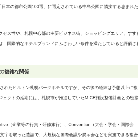
「日本の都市公園100選」に選定されている中島公園に隣接する恵まれ
クセス性や、札幌中心部の主要ビジネス街、ショッピングエリア、すす
は、国際的なホテルブランドにふさわしい条件を満たしていると評価さ
との複雑な関係
発表されたヒルトン札幌パークホテルですが、その後の経緯は予想以上に複
ジェクトの延期には、札幌市が推進していたMICE施設整備計画との密
centive（企業等の行賞・研修旅行）、Convention（大会・学会・国際会
市）の頭文字を取った造語で、大規模な国際会議や展示会などを実施できる複合