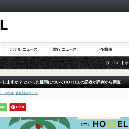
ホテル ニュース
旅行 ニュース
PR投稿
【HOTTEL】ホテル・旅行に
しますか？ といった疑問についてHOTTELの記者が評判から調査
ナーズ特典
,
新規開業ホテル
dly
Pin it