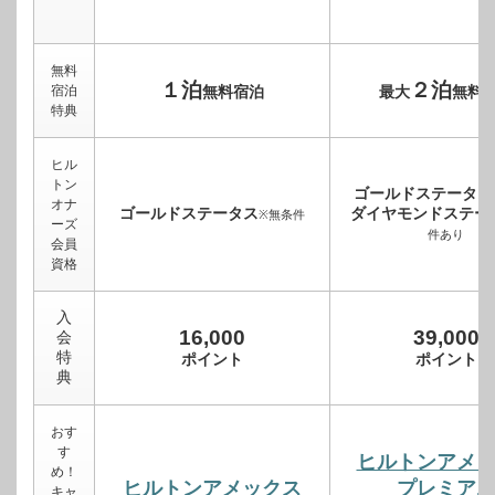
無料
１泊
２泊
宿泊
無料宿泊
最大
無料
特典
ヒル
トン
ゴールドステータス
オナ
ゴールドステータス
ダイヤモンドステー
※無条件
ーズ
件あり
会員
資格
入
16,000
39,000
会
特
ポイント
ポイント
典
おす
す
ヒルトンアメ
め！
ヒルトンアメックス
プレミア
キャ