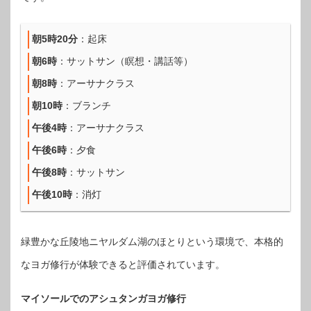
朝5時20分
：起床
朝6時
：サットサン（瞑想・講話等）
朝8時
：アーサナクラス
朝10時
：ブランチ
午後4時
：アーサナクラス
午後6時
：夕食
午後8時
：サットサン
午後10時
：消灯
緑豊かな丘陵地ニヤルダム湖のほとりという環境で、本格的
なヨガ修行が体験できると評価されています。
マイソールでのアシュタンガヨガ修行