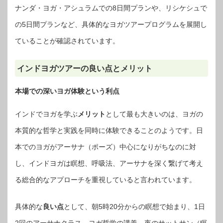
ナンダ・ヨガ・アシュラムでの8日間プランや、リシケシュで
の5日間プランなど、具体的なヨガツアープログラムを展開し
ていることが確認されています。
インドヨガツアーの良い点とメリット
本場での深いヨガ体験という利点
インドでヨガを学ぶ
メリット
として最も大きいのは、ヨガの
本質的な哲学と実践を同時に体験できることのようです。日
本でのヨガがアーサナ（ポーズ）中心になりがちなのに対
し、インドヨガは瞑想、呼吸法、アーサナを深く繋げて考え
る総合的なアプローチを重視していると言われています。
具体的な
良い点
として、朝5時20分からの瞑想で始まり、1日
2回のアーサナクラス、ヨガ哲学の講義、夜のサットサン（瞑