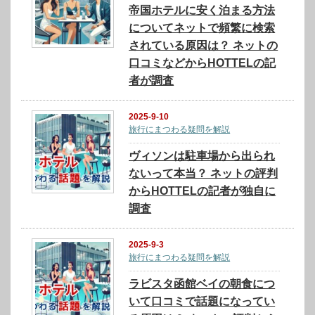
帝国ホテルに安く泊まる方法
についてネットで頻繁に検索
されている原因は？ ネットの
口コミなどからHOTTELの記
者が調査
2025-9-10
旅行にまつわる疑問を解説
ヴィソンは駐車場から出られ
ないって本当？ ネットの評判
からHOTTELの記者が独自に
調査
2025-9-3
旅行にまつわる疑問を解説
ラビスタ函館ベイの朝食につ
いて口コミで話題になってい