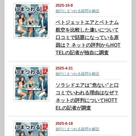
2025-10-8
旅行にまつわる疑問を解説
ベトジェットエアとベトナム
航空を比較した違いについて
口コミで話題になっている原
因は？ ネットの評判からHOT
TELの記者が独自に調査
2025-4-21
旅行にまつわる疑問を解説
ソラシドエアは”危ない”と口
コミでいわれる理由はなぜ？
ネットの評判についてHOTT
ELの記者が調査
2025-6-18
旅行にまつわる疑問を解説