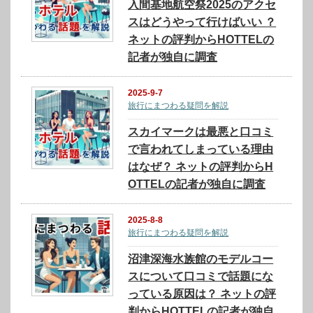
入間基地航空祭2025のアクセ
スはどうやって行けばいい ？
ネットの評判からHOTTELの
記者が独自に調査
2025-9-7
旅行にまつわる疑問を解説
スカイマークは最悪と口コミ
で言われてしまっている理由
はなぜ？ ネットの評判からH
OTTELの記者が独自に調査
2025-8-8
旅行にまつわる疑問を解説
沼津深海水族館のモデルコー
スについて口コミで話題にな
っている原因は？ ネットの評
判からHOTTELの記者が独自