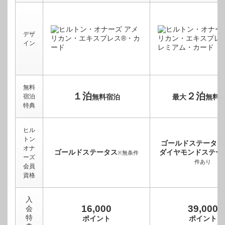
デザ
イン
無料
１泊
２泊
宿泊
無料宿泊
最大
無料
特典
ヒル
トン
ゴールドステータス
オナ
ゴールドステータス
ダイヤモンドステー
※無条件
ーズ
件あり
会員
資格
入
16,000
39,000
会
特
ポイント
ポイント