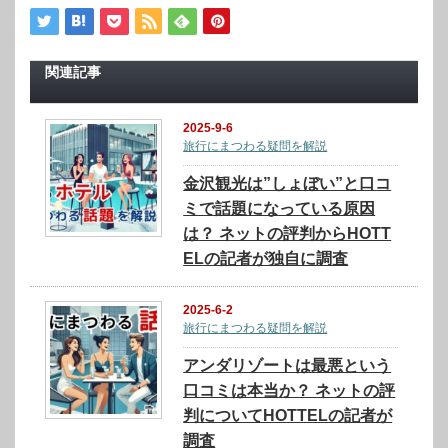
関連記事
2025-9-6
旅行にまつわる疑問を解説
金沢観光は”しょぼい”と口コ
ミで話題になっている原因
は？ ネットの評判からHOTT
ELの記者が独自に調査
2025-6-2
旅行にまつわる疑問を解説
アンダリゾートは最悪という
口コミは本当か？ ネットの評
判についてHOTTELの記者が
調査