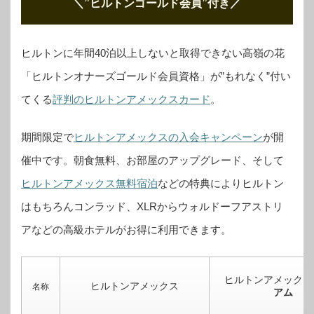
＼”ヒルトンゴールド会員”付き
／
ヒルトンに年間40泊以上しないと取得できない高嶺の花
「ヒルトンオナーズゴールド会員資格」が”もれなく”付い
てくる
評判のヒルトンアメックスカード
。
期間限定で
ヒルトンアメックスの入会キャンペーン
が開
催中です。
朝食無料、お部屋のアップグレード、そして
ヒルトンアメックス無料宿泊
などの特典によりヒルトン
はもちろんコンラッド、XLRからウォルドーフアストリ
アなどの高級ホテルがお得に利用できます。
ヒルトンアメックス
ヒルトンアメックス
名称
アム