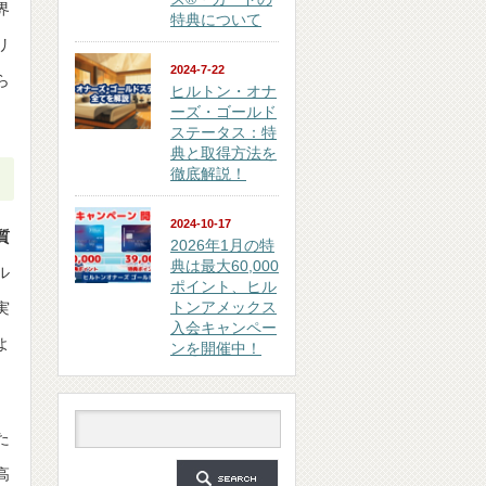
界
特典について
リ
2024-7-22
ら
ヒルトン・オナ
ーズ・ゴールド
ステータス：特
典と取得方法を
徹底解説！
2024-10-17
質
2026年1月の特
典は最大60,000
ル
ポイント、ヒル
トンアメックス
実
入会キャンペー
よ
ンを開催中！
た
高