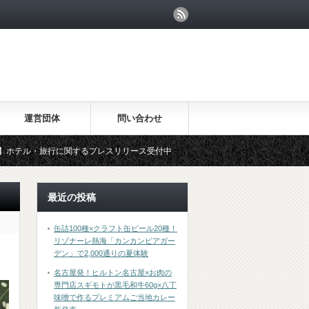
運営団体
問い合わせ
行に関するプレスリリース受付中
最近の投稿
缶詰100種×クラフト缶ビール20種！
リゾナーレ熱海「カンカンビアガー
デン」で2,000通りの夏体験
名古屋発！ヒルトン名古屋×お肉の
専門店スギモトが黒毛和牛60g×八丁
味噌で作るプレミアムご当地カレー