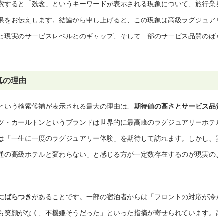
索すると「残念」というキーワードが表示される現象について、旅行業
果をお伝えします。結論から申し上げると、この現象は高級ラグジュア
と現実のサービスレベルとのギャップ、そして一部のサービス品質のば
真の理由
という検索候補が表示される最大の理由は、
期待値の高さとサービス品
ツ・カールトンというブランドは世界的に最高峰のラグジュアリーホテ
は「一生に一度のラグジュアリー体験」を期待して訪れます。しかし、
通の高級ホテルと変わらない」と感じる方が一定数存在するのが現実の
にばらつき
があることです。一部の宿泊者からは「フロントの対応が冷
も笑顔がなく、不機嫌そうだった」といった指摘が寄せられています。