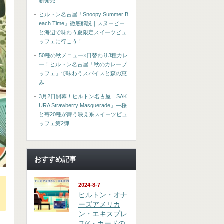
新発売
ヒルトン名古屋「Snoopy Summer B
each Time」徹底解説｜スヌーピー
と海辺で味わう夏限定スイーツビュ
ッフェに行こう！
50種の秋メニュー×日替わり3種カレ
ー！ヒルトン名古屋「秋のカレーブ
ッフェ」で味わうスパイスと森の恵
み
3月2日開幕！ヒルトン名古屋「SAK
URA Strawberry Masquerade」―桜
と苺20種が舞う映え系スイーツビュ
ッフェ第2弾
おすすめ記事
は
2024-8-7
ヒルトン・オナ
ーズアメリカ
ン・エキスプレ
ス®・カードの