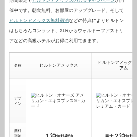
期間限定で
ヒルトンアメックスの入会キャンペーン
が開
催中です。
朝食無料、お部屋のアップグレード、そして
ヒルトンアメックス無料宿泊
などの特典によりヒルトン
はもちろんコンラッド、XLRからウォルドーフアストリ
アなどの高級ホテルがお得に利用できます。
ヒルトンアメックス
ヒルトンアメックス
名称
アム
デザ
イン
無料
１泊
２泊
宿泊
無料宿泊
最大
無料