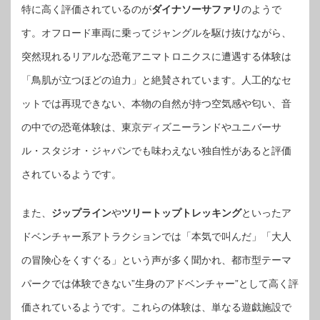
特に高く評価されているのが
ダイナソーサファリ
のようで
す。オフロード車両に乗ってジャングルを駆け抜けながら、
突然現れるリアルな恐竜アニマトロニクスに遭遇する体験は
「鳥肌が立つほどの迫力」と絶賛されています。人工的なセ
ットでは再現できない、本物の自然が持つ空気感や匂い、音
の中での恐竜体験は、東京ディズニーランドやユニバーサ
ル・スタジオ・ジャパンでも味わえない独自性があると評価
されているようです。
また、
ジップライン
や
ツリートップトレッキング
といったア
ドベンチャー系アトラクションでは「本気で叫んだ」「大人
の冒険心をくすぐる」という声が多く聞かれ、都市型テーマ
パークでは体験できない”生身のアドベンチャー”として高く評
価されているようです。これらの体験は、単なる遊戯施設で