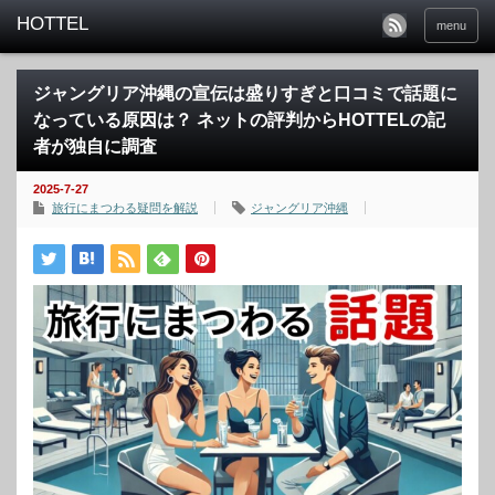
menu
ジャングリア沖縄の宣伝は盛りすぎと口コミで話題に
なっている原因は？ ネットの評判からHOTTELの記
者が独自に調査
2025-7-27
旅行にまつわる疑問を解説
ジャングリア沖縄