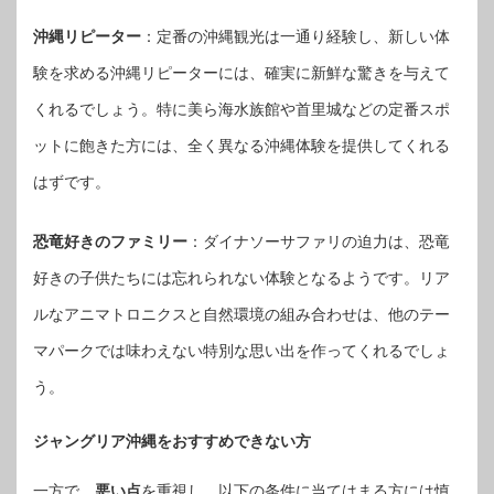
沖縄リピーター
：定番の沖縄観光は一通り経験し、新しい体
験を求める沖縄リピーターには、確実に新鮮な驚きを与えて
くれるでしょう。特に美ら海水族館や首里城などの定番スポ
ットに飽きた方には、全く異なる沖縄体験を提供してくれる
はずです。
恐竜好きのファミリー
：ダイナソーサファリの迫力は、恐竜
好きの子供たちには忘れられない体験となるようです。リア
ルなアニマトロニクスと自然環境の組み合わせは、他のテー
マパークでは味わえない特別な思い出を作ってくれるでしょ
う。
ジャングリア沖縄をおすすめできない方
一方で、
悪い点
を重視し、以下の条件に当てはまる方には慎