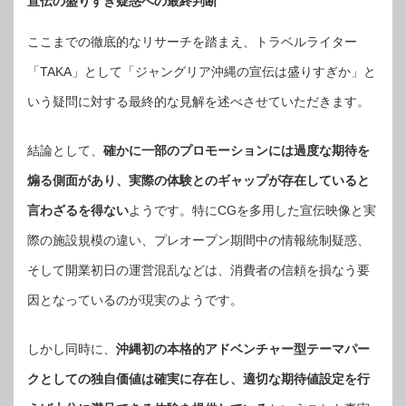
宣伝の盛りすぎ疑惑への最終判断
ここまでの徹底的なリサーチを踏まえ、トラベルライター
「TAKA」として「ジャングリア沖縄の宣伝は盛りすぎか」と
いう疑問に対する最終的な見解を述べさせていただきます。
結論として、
確かに一部のプロモーションには過度な期待を
煽る側面があり、実際の体験とのギャップが存在していると
言わざるを得ない
ようです。特にCGを多用した宣伝映像と実
際の施設規模の違い、プレオープン期間中の情報統制疑惑、
そして開業初日の運営混乱などは、消費者の信頼を損なう要
因となっているのが現実のようです。
しかし同時に、
沖縄初の本格的アドベンチャー型テーマパー
クとしての独自価値は確実に存在し、適切な期待値設定を行