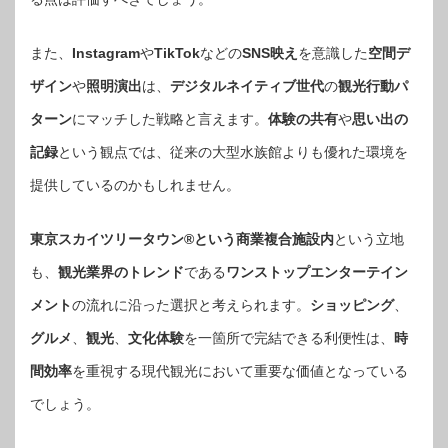
また、
Instagram
や
TikTok
などの
SNS映え
を意識した
空間デ
ザイン
や
照明演出
は、
デジタルネイティブ世代
の
観光行動パ
ターン
にマッチした戦略と言えます。
体験の共有
や
思い出の
記録
という観点では、従来の大型水族館よりも優れた環境を
提供しているのかもしれません。
東京スカイツリータウン®という商業複合施設内
という立地
も、
観光業界のトレンド
である
ワンストップエンターテイン
メント
の流れに沿った選択と考えられます。
ショッピング
、
グルメ
、
観光
、
文化体験
を一箇所で完結できる利便性は、
時
間効率
を重視する現代観光において重要な価値となっている
でしょう。