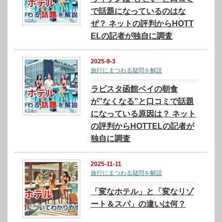
で話題になっているのはな
ぜ？ ネットの評判からHOTT
ELの記者が独自に調査
2025-9-3
旅行にまつわる疑問を解説
ラビスタ函館ベイの朝食
が”なくなる”と口コミで話題
になっている原因は？ ネット
の評判からHOTTELの記者が
独自に調査
2025-11-11
旅行にまつわる疑問を解説
「変なホテル」と「変なリゾ
ート＆スパ」の違いは何？