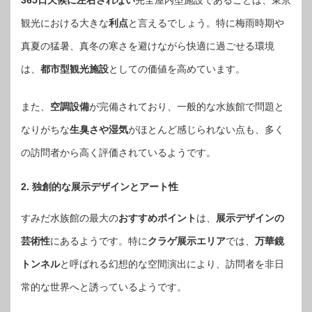
観光における大きな
利点
と言えるでしょう。特に梅雨時期や
真夏の猛暑、真冬の寒さを避けながら快適に過ごせる環境
は、
都市型観光施設
としての価値を高めています。
また、
空調設備
が完備されており、一般的な水族館で問題と
なりがちな
生臭さや湿気
がほとんど感じられない点も、多く
の訪問者から高く評価されているようです。
2. 独創的な展示デザインとアート性
すみだ水族館の最大の
おすすめポイント
は、
展示デザインの
芸術性
にあるようです。特に
クラゲ展示エリア
では、
万華鏡
トンネル
と呼ばれる幻想的な空間演出により、訪問者を非日
常的な世界へと誘っているようです。