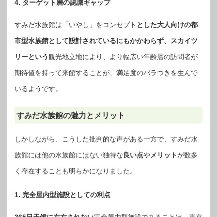
4. ターゲット層の認識ギャップ
すみだ水族館は「いやし」をコンセプト
とした大人向けの都
市型水族館として設計されているにもかかわらず、スカイツ
リーという
観光地立地により、より幅広い年齢層の訪問者が
期待値を持って来館することが、満足度のバラつきを生んで
いるようです。
すみだ水族館の魅力とメリット
しかしながら、こうした批判的な声がある一方で、すみだ水
族館には他の水族館にはない独特な
良い点
や
メリット
が数多
く存在することも明らかになりました。
1. 完全屋内型施設としての利点
365日天候に左右されない
完全屋内型施設であることは、東京