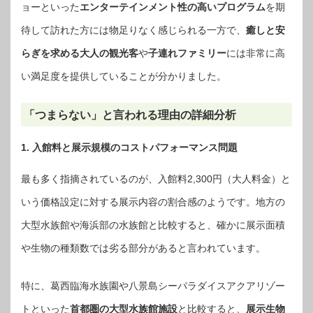
ョーといった
エンターテインメント性の高いプログラム
を期
待して訪れた方には物足りなく感じられる一方で、
癒しと安
らぎを求める大人の観光客
や
子連れファミリー
には非常に高
い満足度を提供していることが分かりました。
「つまらない」と言われる理由の詳細分析
1. 入館料と展示規模のコストパフォーマンス問題
最も多く指摘されているのが、入館料2,300円（大人料金）と
いう価格設定に対する展示内容の割合感のようです。地方の
大型水族館や海浜部の水族館と比較すると、確かに展示面積
や生物の種類数では劣る部分があると言われています。
特に、葛西臨海水族園や八景島シーパラダイスアクアリゾー
トといった
首都圏の大型水族館施設
と比較すると、
展示生物