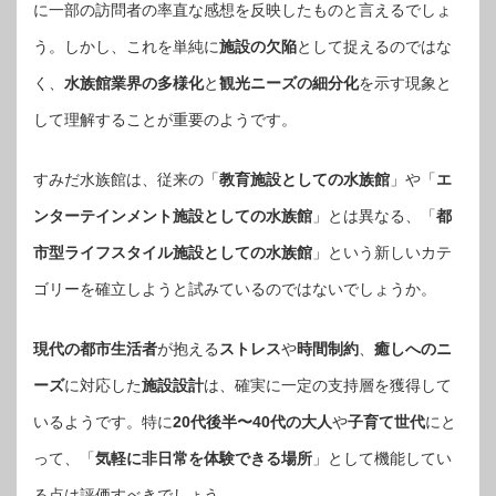
に一部の訪問者の率直な感想を反映したものと言えるでしょ
う。しかし、これを単純に
施設の欠陥
として捉えるのではな
く、
水族館業界の多様化
と
観光ニーズの細分化
を示す現象と
して理解することが重要のようです。
すみだ水族館は、従来の「
教育施設としての水族館
」や「
エ
ンターテインメント施設としての水族館
」とは異なる、「
都
市型ライフスタイル施設としての水族館
」という新しいカテ
ゴリーを確立しようと試みているのではないでしょうか。
現代の都市生活者
が抱える
ストレス
や
時間制約
、
癒しへのニ
ーズ
に対応した
施設設計
は、確実に一定の支持層を獲得して
いるようです。特に
20代後半〜40代の大人
や
子育て世代
にと
って、「
気軽に非日常を体験できる場所
」として機能してい
る点は評価すべきでしょう。