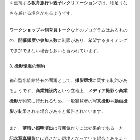
を重視する
教育旅行
や
親子レクリエーション
では、物足りな
さを感じる場合があるようです。
ワークショップ
や
飼育員トーク
などのプログラムはあるもの
の、
開催頻度
や
参加人数
に制限があり、希望するタイミング
で参加できない場合も多いと言われています。
3. 撮影環境の制約
都市型水族館特有の問題として、
撮影環境
に関する制約があ
るようです。
商業施設内
という立地上、
メディア撮影
や
商業
撮影
が頻繁に行われるため、一般観覧者の
写真撮影
や
動画撮
影
が制限される場合があると報告されています。
また、
薄暗い照明演出
は雰囲気作りには効果的である一方、
記念写真撮影
には適さない環境となっている場合もあるよう