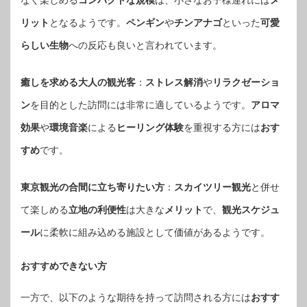
なく楽しめる
コンパクトな規模
は、小さなお子様連れには
メ
リット
となるようです。
ペンギン
や
チンアナゴ
といった
可愛
らしい生物
への反応も良いと言われています。
癒しを求める大人の観光客
：
ストレス解消
や
リラクゼーショ
ン
を目的とした訪問には非常に適しているようです。
アロマ
効果
や
環境音楽
による
ヒーリング体験
を重視する方には
おす
すめ
です。
東京観光の合間に立ち寄りたい方
：
スカイツリー観光
と併せ
て楽しめる
立地の利便性
は大きな
メリット
で、
観光スケジュ
ール
に柔軟に組み込める施設として価値があるようです。
おすすめできない方
一方で、以下のような期待を持って訪問される方には
おすす