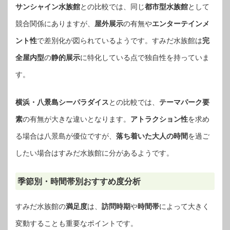
サンシャイン水族館
との比較では、同じ
都市型水族館
として
競合関係にありますが、
屋外展示
の有無や
エンターテインメ
ント性
で差別化が図られているようです。すみだ水族館は
完
全屋内型
の
静的展示
に特化している点で独自性を持っていま
す。
横浜・八景島シーパラダイス
との比較では、
テーマパーク要
素
の有無が大きな違いとなります。
アトラクション性
を求め
る場合は八景島が優位ですが、
落ち着いた大人の時間
を過ご
したい場合はすみだ水族館に分があるようです。
季節別・時間帯別おすすめ度分析
すみだ水族館の
満足度
は、
訪問時期
や
時間帯
によって大きく
変動することも重要なポイントです。