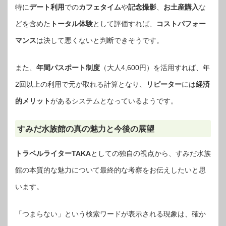
特に
デート利用
での
カフェタイム
や
記念撮影
、
お土産購入
な
どを含めた
トータル体験
として評価すれば、
コストパフォー
マンス
は決して悪くないと判断できそうです。
また、
年間パスポート制度
（大人4,600円）を活用すれば、年
2回以上の利用で元が取れる計算となり、
リピーター
には
経済
的メリット
があるシステムとなっているようです。
すみだ水族館の真の魅力と今後の展望
トラベルライターTAKA
としての独自の視点から、すみだ水族
館の本質的な魅力について最終的な考察をお伝えしたいと思
います。
「つまらない」という検索ワードが表示される現象は、確か