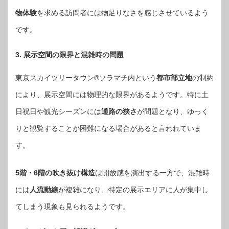
物体験
を求める訪問者には物足りなさを感じさせているよう
です。
3. 展示空間の限界と混雑時の問題
東京スカイツリータウン®ソラマチ内という
都市部立地
の制約
により、展示空間には物理的な限界があるようです。特に土
日祝日や観光シーズンには
通路の狭さ
が問題となり、ゆっく
りと観覧することが困難になる場合があると言われていま
す。
5階・6階の吹き抜け構造
は開放感を演出する一方で、混雑時
には
人流動線
が複雑になり、特定の展示エリアに人が集中し
てしまう現象も見られるようです。