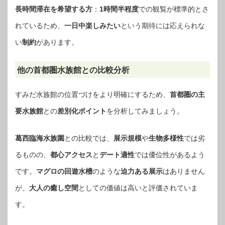
長時間滞在を希望する方
：
1時間半程度
での観覧が標準的とさ
れているため、
一日中楽しみたい
という期待には応えられな
い
制約
があります。
他の首都圏水族館との比較分析
すみだ水族館の位置づけをより明確にするため、
首都圏の主
要水族館
との
差別化ポイント
を分析してみましょう。
葛西臨海水族園
との比較では、
展示規模
や
生物多様性
では劣
るものの、
都心アクセス
と
デート適性
では優位性があるよう
です。
マグロの回遊水槽
のような
迫力ある展示
はありません
が、
大人の癒し空間
としての価値は高いと評価されていま
す。