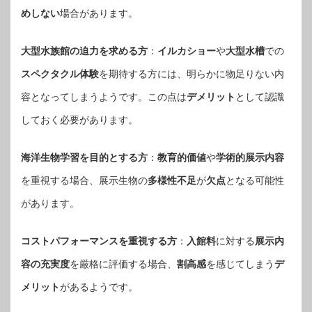
めしない
場合があります。
大型水族館の迫力を求める方
：
イルカショー
や
大型水槽
での
スペクタクル体験
を期待する方には、明らかに物足りない内
容となってしまうようです。この点は
デメリット
として認識
しておく必要があります。
海洋生物学習を目的とする方
：
教育的価値
や
学術的展示内容
を重視する場合、展示生物の
多様性不足
が
欠点
となる可能性
があります。
コストパフォーマンスを重視する方
：
入館料
に対する
展示内
容の充実度
を厳格に評価する場合、
割高感
を感じてしまう
デ
メリット
があるようです。