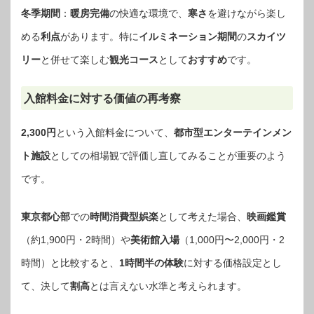
冬季期間
：
暖房完備
の快適な環境で、
寒さ
を避けながら楽し
める
利点
があります。特に
イルミネーション期間
の
スカイツ
リー
と併せて楽しむ
観光コース
として
おすすめ
です。
入館料金に対する価値の再考察
2,300円
という入館料金について、
都市型エンターテインメン
ト施設
としての相場観で評価し直してみることが重要のよう
です。
東京都心部
での
時間消費型娯楽
として考えた場合、
映画鑑賞
（約1,900円・2時間）や
美術館入場
（1,000円〜2,000円・2
時間）と比較すると、
1時間半の体験
に対する価格設定とし
て、決して
割高
とは言えない水準と考えられます。