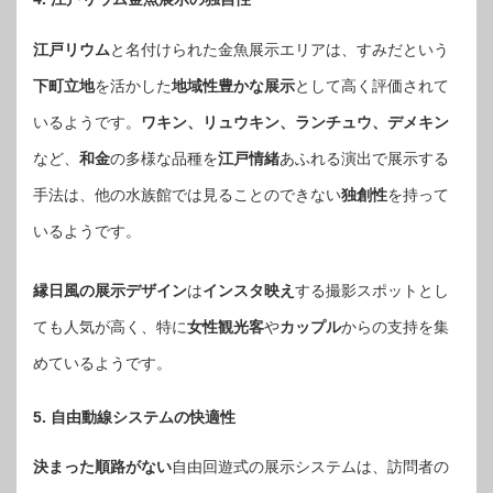
江戸リウム
と名付けられた金魚展示エリアは、すみだという
下町立地
を活かした
地域性豊かな展示
として高く評価されて
いるようです。
ワキン、リュウキン、ランチュウ、デメキン
など、
和金
の多様な品種を
江戸情緒
あふれる演出で展示する
手法は、他の水族館では見ることのできない
独創性
を持って
いるようです。
縁日風の展示デザイン
は
インスタ映え
する撮影スポットとし
ても人気が高く、特に
女性観光客
や
カップル
からの支持を集
めているようです。
5. 自由動線システムの快適性
決まった順路がない
自由回遊式の展示システムは、訪問者の