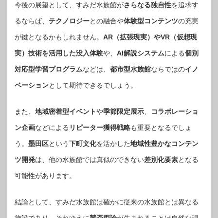
今後の展望として、すみだ水族館が
さらなる独自性
を追求す
るならば、
テクノロジー
との融合や
体験型コンテンツ
の充実
が鍵となるかもしれません。
AR（拡張現実）やVR（仮想現
実）技術を活用した没入体験
や、
AI解説システム
による
個別
対応型学習プログラム
などは、
都市型水族館
ならではの
イノ
ベーション
として期待できるでしょう。
また、
地域密着型イベント
や
季節限定展示
、
コラボレーショ
ン企画
などによる
リピーター獲得戦略
も重要となるでしょ
う。
墨田区
という
下町文化
を活かした
地域性豊かなコンテン
ツ開発
は、他の水族館では真似のできない
差別化要素
となる
可能性があります。
結論として、すみだ水族館は確かに従来の水族館とは異なる