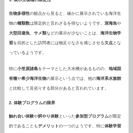
生物多様性
の観点から見ると、確かに展示されている海洋生
物の
種類数
は限定的と言わざるを得ないようです。
深海魚
や
大型回遊魚
、
サメ類
などの展示が少ないことは、
海洋生物学
習
を目的とした訪問者には物足りなさを感じさせる
欠点
とな
っているようです。
特に
小笠原諸島
をテーマとした大水槽があるものの、
地域固
有種
や
希少海洋生物
の展示という点では、他の
海洋系水族館
と比較して見劣りする部分があると言われています。
2. 体験プログラムの限界
触れ合い体験
や
餌やり体験
といった
参加型プログラム
が限定
的であることも
デメリット
の一つのようです。特に
体験学習