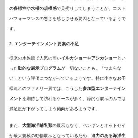
の多様性
や
水槽の規模感
で見劣りしてしまうことが、コスト
パフォーマンスの悪さを感じさせる要因となっているようで
す。
2. エンターテインメント要素の不足
従来の水族館で人気の高い
イルカショー
や
アシカショー
とい
った
動的な展示プログラム
が一切ないことも、「つまらな
い」という評価につながっているようです。特に小さなお子
様連れのファミリー層では、こうした
参加型エンターテイン
メント
を期待して訪れるケースが多く、静的な展示のみでは
満足度が下がってしまう傾向があるようです。
また、
大型海洋哺乳類
の展示もなく、ペンギンとオットセイ
が最大規模の動物展示となっているため、
迫力のある海洋生