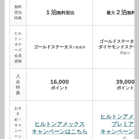
無料
１泊
２泊
宿泊
無料宿泊
最大
無料
特典
ヒル
トン
ゴールドステータス
オナ
ゴールドステータス
ダイヤモンドステー
※無条件
ーズ
件あり
会員
資格
入
16,000
39,000
会
特
ポイント
ポイント
典
おす
す
ヒルトンアメ
め！
ヒルトンアメックス
プレミア
キャ
ンペ
キャンペーンはこちら
キャンペーン
ーン