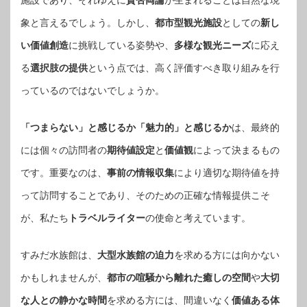
施設であり、それゆえに
賛否両論
が生まれることは自然な現
象と言えるでしょう。しかし、
都市型観光施設
としての
新し
い価値創造
に挑戦している姿勢や、
多様な観光ニーズ
に応え
る
選択肢の提供
という点では、高く評価すべき取り組みを行
っているのではないでしょうか。
「つまらない」と感じるか「魅力的」と感じるか
は、最終的
には個々の訪問者の
期待値設定
と
価値観
によって決まるもの
です。重要なのは、
事前の情報収集
により適切な期待値を持
って訪問することであり、そのための正確な情報提供こそ
が、私たち
トラベルライター
の使命と考えています。
すみだ水族館は、
大型水族館の迫力
を求める方には向かない
かもしれませんが、
都市の喧騒から離れた癒しの空間
や
大切
な人との静かな時間
を求める方には、間違いなく
価値ある体