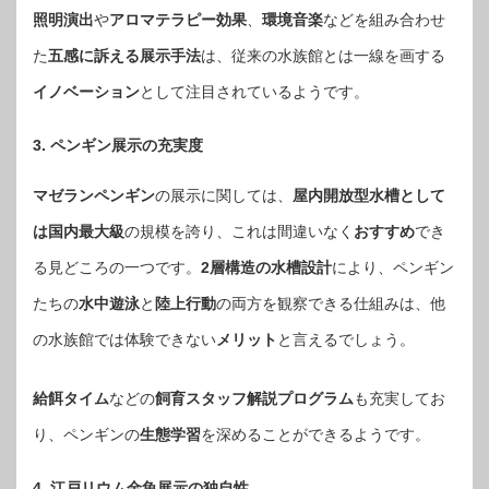
照明演出
や
アロマテラピー効果
、
環境音楽
などを組み合わせ
た
五感に訴える展示手法
は、従来の水族館とは一線を画する
イノベーション
として注目されているようです。
3. ペンギン展示の充実度
マゼランペンギン
の展示に関しては、
屋内開放型水槽として
は国内最大級
の規模を誇り、これは間違いなく
おすすめ
でき
る見どころの一つです。
2層構造の水槽設計
により、ペンギン
たちの
水中遊泳
と
陸上行動
の両方を観察できる仕組みは、他
の水族館では体験できない
メリット
と言えるでしょう。
給餌タイム
などの
飼育スタッフ解説プログラム
も充実してお
り、ペンギンの
生態学習
を深めることができるようです。
4. 江戸リウム金魚展示の独自性