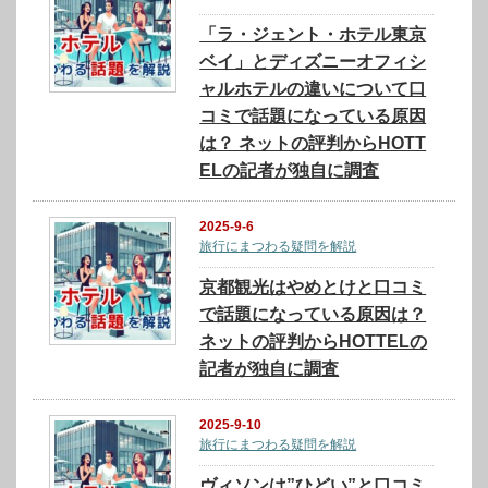
「ラ・ジェント・ホテル東京
ベイ」とディズニーオフィシ
ャルホテルの違いについて口
コミで話題になっている原因
は？ ネットの評判からHOTT
ELの記者が独自に調査
2025-9-6
旅行にまつわる疑問を解説
京都観光はやめとけと口コミ
で話題になっている原因は？
ネットの評判からHOTTELの
記者が独自に調査
2025-9-10
旅行にまつわる疑問を解説
ヴィソンは”ひどい”と口コミ