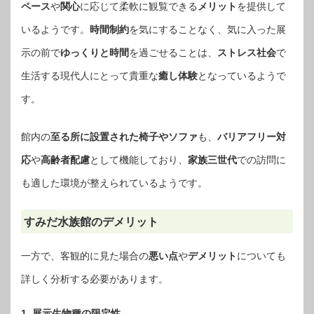
ペース
や
関心
に応じて柔軟に観覧できる
メリット
を提供して
いるようです。
時間制約
を気にすることなく、気に入った展
示の前で
ゆっくりと時間
を過ごせることは、
ストレス社会
で
生活する現代人にとって貴重な
癒し体験
となっているようで
す。
館内の
至る所に設置された椅子やソファ
も、
バリアフリー対
応
や
高齢者配慮
として機能しており、
家族三世代
での訪問に
も適した環境が整えられているようです。
すみだ水族館のデメリット
一方で、客観的に見た場合の
悪い点
や
デメリット
についても
詳しく分析する必要があります。
1. 展示生物種の限定性