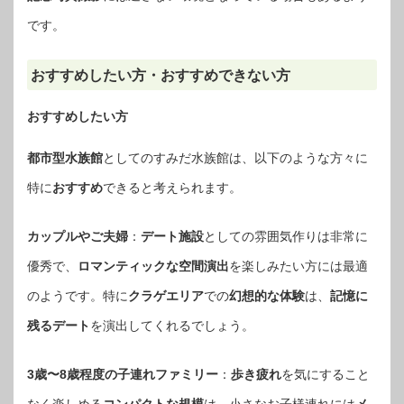
です。
おすすめしたい方・おすすめできない方
おすすめしたい方
都市型水族館
としてのすみだ水族館は、以下のような方々に
特に
おすすめ
できると考えられます。
カップルやご夫婦
：
デート施設
としての雰囲気作りは非常に
優秀で、
ロマンティックな空間演出
を楽しみたい方には最適
のようです。特に
クラゲエリア
での
幻想的な体験
は、
記憶に
残るデート
を演出してくれるでしょう。
3歳〜8歳程度の子連れファミリー
：
歩き疲れ
を気にすること