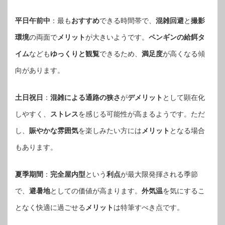
平日午前中
：最も
おすすめ
できる時間帯で、
混雑回避
と
撮影
環境
の両面で
メリット
が大きいようです。
ペンギンの給餌タ
イム
なども
ゆっくりと観覧
できるため、
満足度
が高くなる傾
向があります。
土日祝日
：
混雑による通路の狭さ
が
デメリット
として顕在化
しやすく、
ストレス
を感じる可能性が高まるようです。ただ
し、
賑やかな雰囲気
を楽しみたい方には
メリット
となる場合
もあります。
夏季期間
：
完全屋内型
という
利点
が最大限発揮される季節
で、
避暑地
としての価値が高まります。
外気温
を気にするこ
となく快適に過ごせる
メリット
は特筆すべき点です。