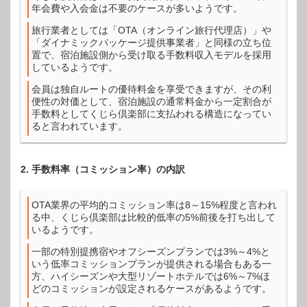
年会費や入会金は不要のケースが多いようです。
旅行業者としては「OTA（オンライン旅行代理店）」や
「ダイナミックパッケージ提供事業者」と同様の立ち位
置で、宿泊施設側から受け取る手数料収入モデルを採用
しているようです。
会員は独自ルートの優待料金を享受できますが、その利
便性の対価として、宿泊施設の通常料金から一定割合が
手数料としてくじら倶楽部に支払われる構造になってい
ると言われています。
2. 手数料率（コミッション率）の内訳
OTA業界の平均的コミッション率は8～15%程度と言われ
る中、くじら倶楽部は比較的低率の5%前後を打ち出して
いるようです。
一部の特別提携宿やオフシーズンプランでは3%～4%と
いう低率コミッションプランが提供される場合もある一
方、ハイシーズンや大型リゾートホテルでは6%～7%ほ
どのコミッションが設定されるケースがあるようです。