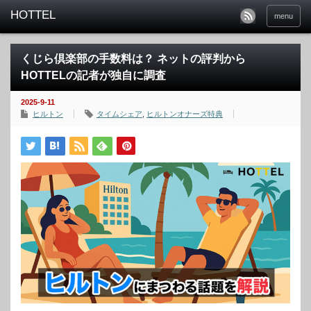
menu
くじら倶楽部の手数料は？ ネットの評判から
HOTTELの記者が独自に調査
2025-9-11
ヒルトン
タイムシェア
,
ヒルトンオナーズ特典