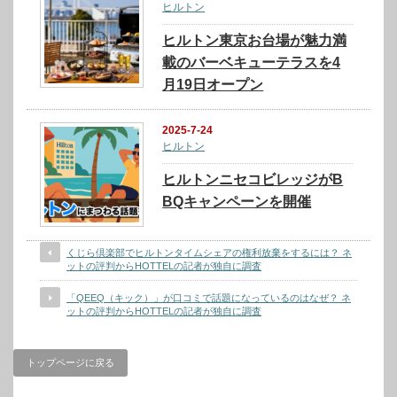
ヒルトン
ヒルトン東京お台場が魅力満
載のバーベキューテラスを4
月19日オープン
2025-7-24
ヒルトン
ヒルトンニセコビレッジがB
BQキャンペーンを開催
くじら倶楽部でヒルトンタイムシェアの権利放棄をするには？ ネ
ットの評判からHOTTELの記者が独自に調査
「QEEQ（キック）」が口コミで話題になっているのはなぜ？ ネ
ットの評判からHOTTELの記者が独自に調査
トップページに戻る