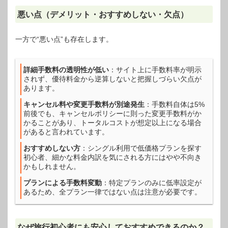
悪い点（デメリット・おすすめしない・欠点）
一方で“悪い点”も存在します。
詳細手数料の透明性が低い
：サイト上に手数料率が明示
されず、優待料金から逆算しないと把握しづらい欠点が
あります。
キャンセル料や変更手数料が別途発生
：手数料自体は5%
前後でも、キャンセルポリシーに則った変更手数料がか
かることがあり、トータルコストが想定以上になる場合
があると言われています。
おすすめしない方
：シングル利用で低価格プランを探す
初心者、細かな料金内訳を気にされる方にはやや不向き
かもしれません。
プランによる手数料変動
：特定プランのみに低率設定が
あるため、全プラン一律ではない点は注意が必要です。
なぜ旅行初心者にも安心しておすすめできるのか？