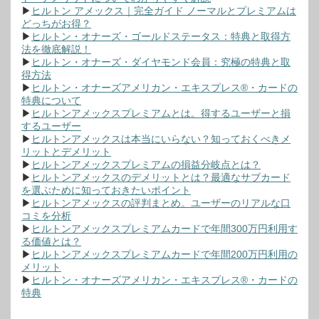
▶
ヒルトン アメックス｜完全ガイド ノーマルとプレミアムは
どっちがお得？
▶
ヒルトン・オナーズ・ゴールドステータス：特典と取得方
法を徹底解説！
▶
ヒルトン・オナーズ・ダイヤモンド会員：究極の特典と取
得方法
▶
ヒルトン・オナーズアメリカン・エキスプレス®・カードの
特典について
▶
ヒルトンアメックスプレミアムとは。得するユーザーと損
するユーザー
▶
ヒルトンアメックスは本当にいらない？知っておくべきメ
リットとデメリット
▶
ヒルトンアメックスプレミアムの損益分岐点とは？
▶
ヒルトンアメックスのデメリットとは？最適なサブカード
を選ぶために知っておきたいポイント
▶
ヒルトンアメックスの評判まとめ。ユーザーのリアルな口
コミを分析
▶
ヒルトンアメックスプレミアムカードで年間300万円利用す
る価値とは？
▶
ヒルトンアメックスプレミアムカードで年間200万円利用の
メリット
▶
ヒルトン・オナーズアメリカン・エキスプレス®・カードの
特典