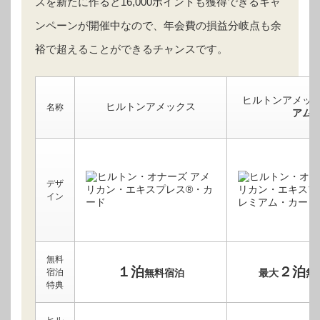
スを新たに作ると16,000ポイントも獲得できるキャ
ンペーンが開催中なので、年会費の損益分岐点も余
裕で超えることができるチャンスです。
ヒルトンアメッ
ヒルトンアメックス
名称
アム
デザ
イン
無料
１泊
２泊
宿泊
無料宿泊
最大
無
特典
ヒル