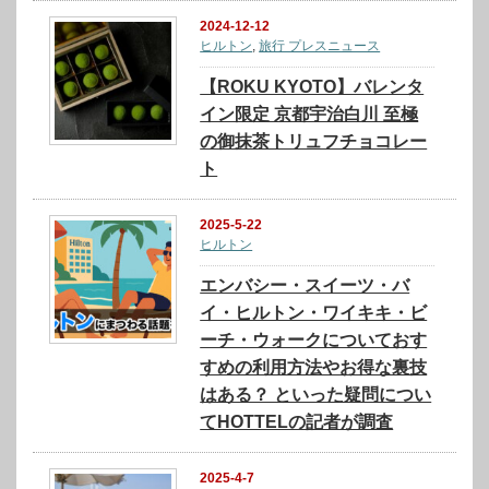
2024-12-12
ヒルトン
,
旅行 プレスニュース
【ROKU KYOTO】バレンタ
イン限定 京都宇治白川 至極
の御抹茶トリュフチョコレー
ト
2025-5-22
ヒルトン
エンバシー・スイーツ・バ
イ・ヒルトン・ワイキキ・ビ
ーチ・ウォークについておす
すめの利用方法やお得な裏技
はある？ といった疑問につい
てHOTTELの記者が調査
2025-4-7