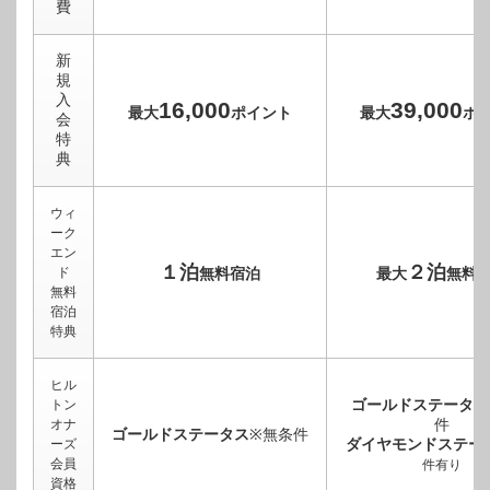
費
新
規
入
16,000
39,000
最大
ポイント
最大
ポ
会
特
典
ウィ
ーク
エン
１泊
２泊
ド
無料宿泊
最大
無料
無料
宿泊
特典
ヒル
ゴールドステータス
トン
件
オナ
ゴールドステータス
※無条件
ダイヤモンドステー
ーズ
会員
件有り
資格