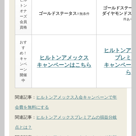
トン
ゴールドステー
オナ
ゴールドステータス
ダイヤモンドステ
※無条件
ーズ
件あり
会員
資格
おす
す
ヒルトンア
め！
ヒルトンアメックス
プレミ
キャ
ンペ
キャンペーンはこちら
キャンペー
ーン
ら
開催
中
関連記事：
ヒルトンアメックス入会キャンペーンで年
会費を無料にする
関連記事：
ヒルトンアメックスプレミアムの損益分岐
点とは？