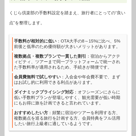
くじら倶楽部の手数料設定を踏まえ、旅行者にとっての“良い
点”を整理します。
手数料が相対的に低い
：OTA大手の8～15%に比べ、5%
前後と低率のため優待額が大きいメリットがあります。
複数拠点・複数プランで一貫した割引
：宿泊からアクテ
ィビティ、ツアーまで同一プラットフォームで統一され
た手数料率が適用されるため、手続きが簡便です。
会員費無料で試しやすい
：入会金や年会費不要で、まず
はお試し的に利用できる利点があります。
ダイナミックプライシング対応
：オフシーズンにさらに
低い手数料プランが登場しやすく、観光需要が低い時期
にもお得に旅を計画できると言われています。
おすすめしたい方
：頻繁に宿泊やツアーを利用する方、
複数拠点を巡る旅行を計画する方、会員特典をフル活用
したい旅行上級者に適しているようです。