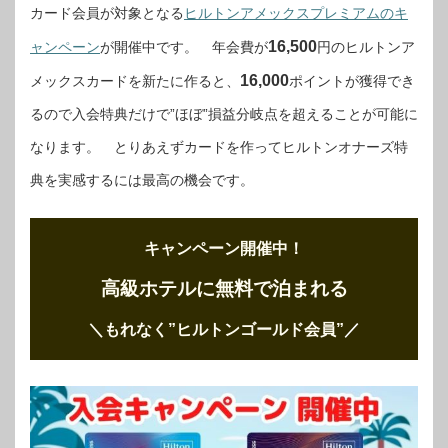
カード会員が対象となる
ヒルトンアメックスプレミアムのキ
16,500
ャンペーン
が開催中です。 年会費が
円のヒルトンア
16,000
メックスカードを新たに作ると、
ポイントが獲得でき
るので入会特典だけで”ほぼ”損益分岐点を超えることが可能に
なります。 とりあえずカードを作ってヒルトンオナーズ特
典を実感するには最高の機会です。
キャンペーン開催中！
高級ホテルに無料で泊まれる
＼もれなく”ヒルトンゴールド会員”
／