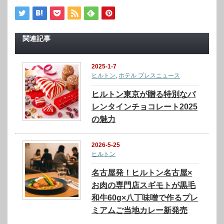
関連記事
2025-1-7
ヒルトン
,
ホテル プレスニュース
ヒルトン東京が贈る特別なバ
レンタインチョコレート2025
の魅力
2026-5-25
ヒルトン
名古屋発！ヒルトン名古屋×
お肉の専門店スギモトが黒毛
和牛60g×八丁味噌で作るプレ
ミアムご当地カレー新発売