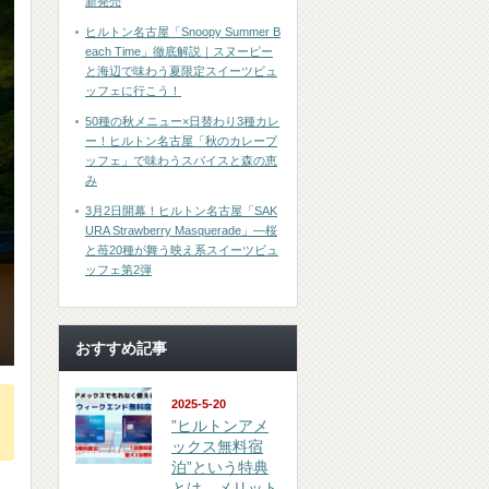
新発売
ヒルトン名古屋「Snoopy Summer B
each Time」徹底解説｜スヌーピー
と海辺で味わう夏限定スイーツビュ
ッフェに行こう！
50種の秋メニュー×日替わり3種カレ
ー！ヒルトン名古屋「秋のカレーブ
ッフェ」で味わうスパイスと森の恵
み
3月2日開幕！ヒルトン名古屋「SAK
URA Strawberry Masquerade」―桜
と苺20種が舞う映え系スイーツビュ
ッフェ第2弾
おすすめ記事
2025-5-20
”ヒルトンアメ
ックス無料宿
泊”という特典
とは、メリット