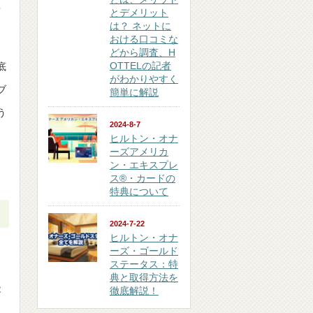
真
とデメリット
は？ ネットに
おける口コミな
どから調査、H
OTTELの記者
底
がわかりやすく
ブ
簡単に解説
う
2024-8-7
ヒルトン・オナ
ーズアメリカ
ン・エキスプレ
ス®・カードの
特典について
2024-7-22
ヒルトン・オナ
ーズ・ゴールド
ステータス：特
典と取得方法を
能
徹底解説！