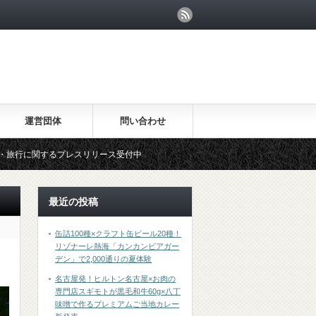
運営団体
問い合わせ
るプレスリリース受付中
最近の投稿
缶詰100種×クラフト缶ビール20種！
リゾナーレ熱海「カンカンビアガー
デン」で2,000通りの夏体験
名古屋発！ヒルトン名古屋×お肉の
専門店スギモトが黒毛和牛60g×八丁
味噌で作るプレミアムご当地カレー