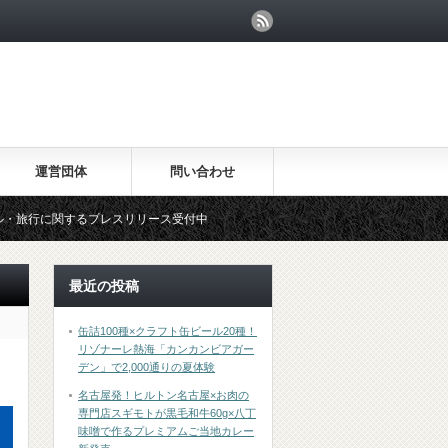
運営団体
問い合わせ
るプレスリリース受付中
最近の投稿
缶詰100種×クラフト缶ビール20種！
リゾナーレ熱海「カンカンビアガー
デン」で2,000通りの夏体験
名古屋発！ヒルトン名古屋×お肉の
専門店スギモトが黒毛和牛60g×八丁
味噌で作るプレミアムご当地カレー