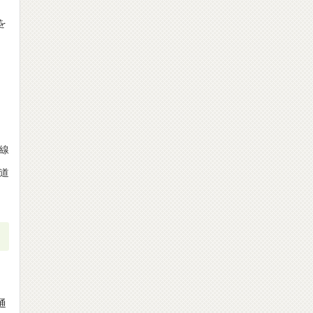
を
線
道
通