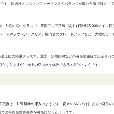
ようです。快適性とコストパフォーマンスのバランスが取れた選択肢とし
に人気の高いクラスで、東南アジア路線であれば最低25,000マイル程
シートやラウンジアクセス、機内食のグレードアップなど、大幅なサー
する最上級の搭乗クラスで、北米・欧州路線などの長距離路線で設定され
額となりますが、極上の空の旅を体験できると評判のようです。
き変更点は、
片道発券の導入
のようです。従来のANAでは往復での発券の
片道での特典航空券発券が可能になったようです。