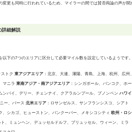
の変更も同時に行われているため、マイラーの間では賛否両論の声が聞
の詳細解説
地を以下の7つのエリアに区分して必要マイル数を設定しているようです
オストク
東アジアエリア
：北京、大連、瀋陽、青島、上海、杭州、広州
、マニラ
東南アジア・南アジアエリア
：シンガポール、バンコク、ホー
ムンバイ、デリー、チェンナイ、クアラルンプール、プノンペン
ハワイ
ドニー、パース
北米エリア
：ロサンゼルス、サンフランシスコ、シアト
ク、シカゴ、ヒューストン、バンクーバー、メキシコシティ
欧州・ロシ
ルト、ミュンヘン、デュッセルドルフ、ブリュッセル、ウィーン、ミラ