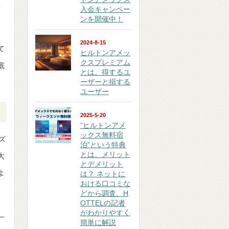
真
入会キャンペー
ンを開催中！
2024-8-15
て
ヒルトンアメッ
クスプレミアム
底
とは。得するユ
ーザーと損する
ユーザー
2025-5-20
”ヒルトンアメ
ックス無料宿
ズ
泊”という特典
とは、メリット
大
とデメリット
よ
は？ ネットに
おける口コミな
どから調査、H
OTTELの記者
がわかりやすく
一
簡単に解説