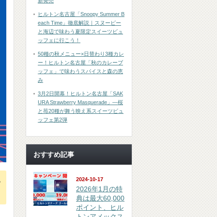
新発売
ヒルトン名古屋「Snoopy Summer B
each Time」徹底解説｜スヌーピー
と海辺で味わう夏限定スイーツビュ
ッフェに行こう！
50種の秋メニュー×日替わり3種カレ
ー！ヒルトン名古屋「秋のカレーブ
ッフェ」で味わうスパイスと森の恵
み
3月2日開幕！ヒルトン名古屋「SAK
URA Strawberry Masquerade」―桜
と苺20種が舞う映え系スイーツビュ
ッフェ第2弾
おすすめ記事
い
2024-10-17
2026年1月の特
典は最大60,000
ポイント、ヒル
トンアメックス