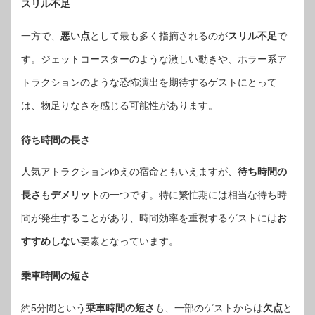
スリル不足
一方で、
悪い点
として最も多く指摘されるのが
スリル不足
で
す。ジェットコースターのような激しい動きや、ホラー系ア
トラクションのような恐怖演出を期待するゲストにとって
は、物足りなさを感じる可能性があります。
待ち時間の長さ
人気アトラクションゆえの宿命ともいえますが、
待ち時間の
長さ
も
デメリット
の一つです。特に繁忙期には相当な待ち時
間が発生することがあり、時間効率を重視するゲストには
お
すすめしない
要素となっています。
乗車時間の短さ
約5分間という
乗車時間の短さ
も、一部のゲストからは
欠点
と