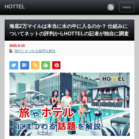
menu
海底2万マイルは本当に水の中に入るのか？ 仕組みに
ついてネットの評判からHOTTELの記者が独自に調査
2025-9-15
旅行にまつわる疑問を解説