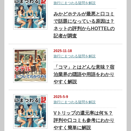
旅行にまつわる疑問を解説
みかどホテルが最悪と口コミ
で話題になっている原因は？
ネットの評判からHOTTELの
記者が調査
2025-11-18
旅行にまつわる疑問を解説
「コマ」とはどんな意味？宿
泊業界の隠語や用語をわかり
やすく解説
2025-5-9
旅行にまつわる疑問を解説
Vトリップの還元率は何％？
評判や口コミも参考にわかり
やすく簡単に解説