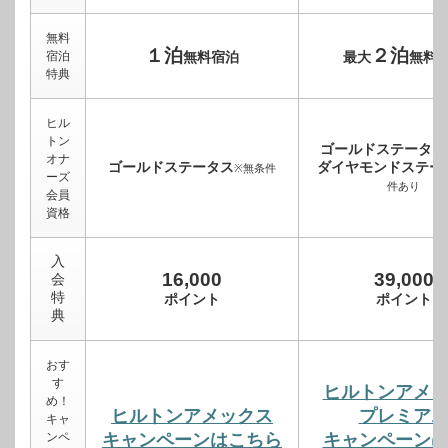
無料
１泊
２泊
宿泊
無料宿泊
最大
無料
特典
ヒル
トン
ゴールドステータス
オナ
ゴールドステータス
ダイヤモンドステー
※無条件
ーズ
件あり
会員
資格
入
16,000
39,000
会
特
ポイント
ポイント
典
おす
す
ヒルトンアメ
め！
ヒルトンアメックス
プレミア
キャ
ンペ
キャンペーンはこちら
キャンペーン