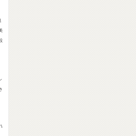
観
美
設
シ
さ
れ