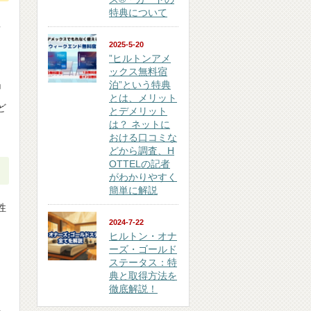
特典について
真
2025-5-20
”ヒルトンアメ
ックス無料宿
泊”という特典
」
とは、メリット
ど
とデメリット
は？ ネットに
おける口コミな
どから調査、H
OTTELの記者
がわかりやすく
簡単に解説
性
2024-7-22
ヒルトン・オナ
ーズ・ゴールド
、
ステータス：特
典と取得方法を
徹底解説！