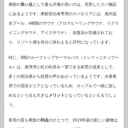
東館の
良い点
として最も評価が高いのは、充実したスパ施設
にあるようです。東館宿泊者専用のスパエリアには、屋内温
水プール、4種類のサウナ（アロマヒーリングサウナ、リクラ
イニングサウナ、アイスサウナ）、岩盤浴が完備されてお
り、リゾート感を存分に味わえると評判になっています。
特に、8階のルーフトップサーマルバス（インフィニティプー
ル）は、唐津湾と虹の松原を一望できる絶景の温泉として、
多くの宿泊者から絶賛の声があがっているようです。水着着
用での混浴エリアとなっているため、カップルで一緒に楽し
めるという点も大きな
メリット
となっているといえるでしょ
う。
客室の質も東館の
利点
のひとつで、2019年築の新しい建物は