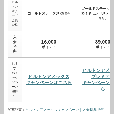
ヒル
トン
ゴールドステータス
オナ
ゴールドステータス
ダイヤモンドステー
※無条件
ーズ
件あり
会員
資格
入
16,000
39,000
会
特
ポイント
ポイント
典
おす
す
ヒルトンアメ
め！
ヒルトンアメックス
プレミア
キャ
ンペ
キャンペーンはこちら
キャンペーン
ーン
ら
開催
中
関連記事：
ヒルトンアメックスキャンペーン｜入会特典で年