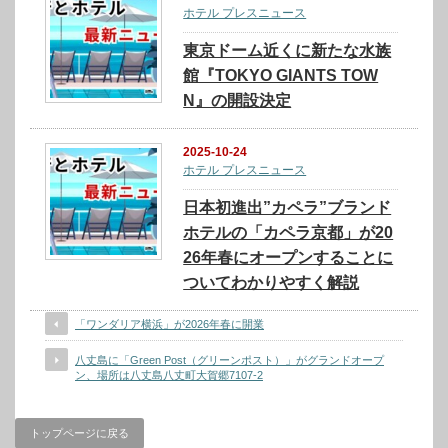
ホテル プレスニュース
東京ドーム近くに新たな水族
館『TOKYO GIANTS TOW
N』の開設決定
2025-10-24
ホテル プレスニュース
日本初進出”カペラ”ブランド
ホテルの「カペラ京都」が20
26年春にオープンすることに
ついてわかりやすく解説
「ワンダリア横浜」が2026年春に開業
八丈島に「Green Post（グリーンポスト）」がグランドオープ
ン、場所は八丈島八丈町大賀郷7107-2
トップページに戻る