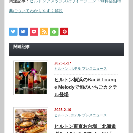
関連記事：
ヒルトンアメックスのウイークエンド無料宿泊特
典についてわかりやすく解説
関連記事
2025-1-17
ヒルトン
,
ホテル プレスニュース
ヒルトン横浜のBar & Loung
e Melodyで旬のいちごカクテ
ル登場
2025-2-10
ヒルトン
,
ホテル プレスニュース
ヒルトン東京お台場「北海道