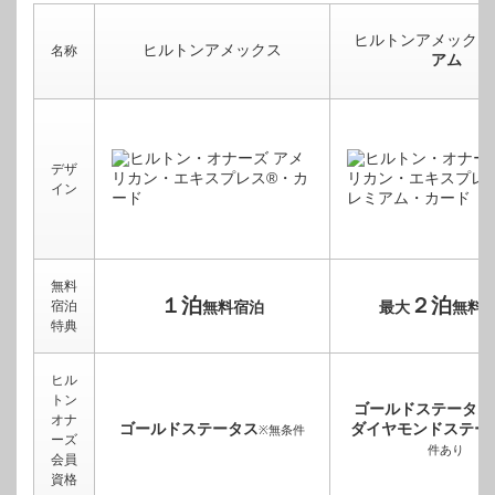
ヒルトンアメックス
ヒルトンアメックス
名称
アム
デザ
イン
無料
１泊
２泊
宿泊
無料宿泊
最大
無料
特典
ヒル
トン
ゴールドステータス
オナ
ゴールドステータス
ダイヤモンドステー
※無条件
ーズ
件あり
会員
資格