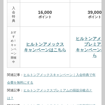
入
16,000
39,000
会
特
ポイント
ポイント
典
おす
す
ヒルトンアメ
め！
ヒルトンアメックス
プレミア
キャ
ンペ
キャンペーンはこちら
キャンペーン
ーン
ら
開催
中
関連記事：
ヒルトンアメックスキャンペーン｜入会特典で年
会費を無料にする
関連記事：
ヒルトンアメックスプレミアムの損益分岐点と
は？