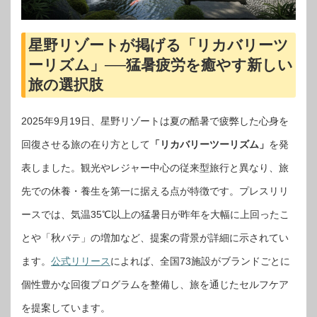
星野リゾートが掲げる「リカバリーツ
ーリズム」──猛暑疲労を癒やす新しい
旅の選択肢
2025年9月19日、星野リゾートは夏の酷暑で疲弊した心身を
回復させる旅の在り方として
「リカバリーツーリズム」
を発
表しました。観光やレジャー中心の従来型旅行と異なり、旅
先での休養・養生を第一に据える点が特徴です。プレスリリ
ースでは、気温35℃以上の猛暑日が昨年を大幅に上回ったこ
とや「秋バテ」の増加など、提案の背景が詳細に示されてい
ます。
公式リリース
によれば、全国73施設がブランドごとに
個性豊かな回復プログラムを整備し、旅を通じたセルフケア
を提案しています。