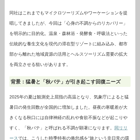
同社はこれまでもマイクロツーリズムやワーケーションを提
唱してきましたが、今回は「心身の不調からのリカバリー」
を明示的に目的化。温泉・森林浴・発酵食・呼吸法といった
伝統的な養生文化を現代の滞在型リゾートに組み込み、都市
部から離れた地域資源の活用とヘルスツーリズム需要の拡大
を両立させる狙いがあります。
背景：猛暑と「秋バテ」が引き起こす回復ニーズ
2025年の夏は観測史上屈指の高温となり、気象庁によると猛
暑日の発生回数が全国的に増加しました。昼夜の寒暖差が大
きくなる秋口には自律神経の乱れや食欲不振などが起こりや
すく、「秋バテ」と呼ばれる不調が顕著になります。
同リリ
ース
では、こうした時季特有の倦怠感を“旅という非日常の環