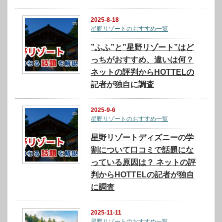
2025-8-18
星野リゾートのおすすめ一覧
”ふふ”と”星野リゾート”はど
っちがおすすめ、違いは何？
ネットの評判からHOTTELの
記者が独自に調査
2025-9-6
星野リゾートのおすすめ一覧
星野リゾートディズニーの学
割について口コミで話題にな
っている原因は？ ネットの評
判からHOTTELの記者が独自
に調査
2025-11-11
星野リゾートのおすすめ一覧