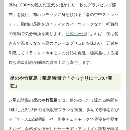
高約1,000mの澄んだ空気を活かした「秋のグランピング滞
在」を提供。布ハンモックに身を預ける「森の空中ストレッ
チ」、動物の足跡を追うディスカバーウォークなど、軽負荷
の運動で気分転換を図ります。
公式ページ
によれば、夜は焚
き火で温まりながら栗のクレームブリュレを味わい、五感を
刺激してリラックスホルモンの分泌を促進。標高差による適
度な寒暖刺激が睡眠の質向上にも寄与します。
星のや竹富島：離島時間で「ぐっすりにーぶい滞
在」
八重山諸島の
星のや竹富島
では、島のゆったり流れる時間を
利用した2泊3日の睡眠改善プランを実施。浜辺で朝陽を浴び
る「てぃんぬ深呼吸」や、客室チェアモックで昼寝を推奨す
るなど、自然光を活かしたサーカディアンリズム調整が特徴