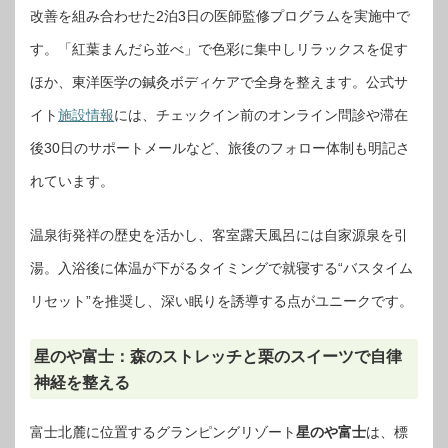
改善を組み合わせた2泊3日の医師監修プログラムを実施中で
す。「紅葉まんだら並べ」で色彩に集中しリラックスを促す
ほか、東洋医学の鍼灸ボディケアで全身を整えます。公式サ
イト
施設情報
には、チェックイン前のオンライン問診や滞在
後30日のサポートメールなど、旅後のフォロー体制も明記さ
れています。
温泉街発祥の歴史を活かし、客室露天風呂には自家源泉を引
湯。入浴後に体温が下がるタイミングで就寝する“バスタイム
リセット”を推奨し、深い眠りを誘導する点がユニークです。
星のや富士：森のストレッチと栗のスイーツで自律
神経を整える
富士北麓に位置するグランピングリゾート
星のや富士
は、標