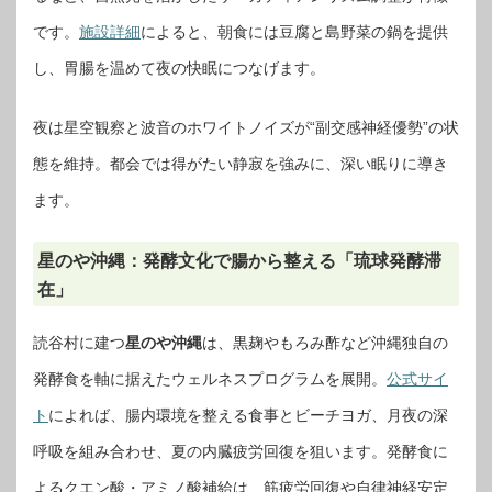
です。
施設詳細
によると、朝食には豆腐と島野菜の鍋を提供
し、胃腸を温めて夜の快眠につなげます。
夜は星空観察と波音のホワイトノイズが“副交感神経優勢”の状
態を維持。都会では得がたい静寂を強みに、深い眠りに導き
ます。
星のや沖縄：発酵文化で腸から整える「琉球発酵滞
在」
読谷村に建つ
星のや沖縄
は、黒麹やもろみ酢など沖縄独自の
発酵食を軸に据えたウェルネスプログラムを展開。
公式サイ
ト
によれば、腸内環境を整える食事とビーチヨガ、月夜の深
呼吸を組み合わせ、夏の内臓疲労回復を狙います。発酵食に
よるクエン酸・アミノ酸補給は、筋疲労回復や自律神経安定