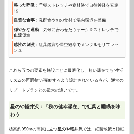
整った呼吸
：早朝ストレッチや森林浴で自律神経を安定
化
良質な食事
：発酵食や旬の食材で腸内環境を整備
穏やかな運動
：気候に合わせたウォーク＆ストレッチで
血流促進
感性の刺激
：紅葉鑑賞や星空観察でメンタルをリフレッ
シュ
これら五つの要素を施設ごとに最適化し、短い滞在でも“生活
リズムの再調整”が完結するよう設計されている点が、通常の
リゾートプランとの最大の違いです。
星のや軽井沢：「秋の健幸滞在」で紅葉と睡眠を味
わう
標高約950mの高原に立つ
星のや軽井沢
では、紅葉散策と睡眠