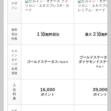
デザ
イン
無料
１泊
２泊
宿泊
無料宿泊
最大
無料
特典
ヒル
トン
ゴールドステータス
オナ
ゴールドステータス
ダイヤモンドステー
※無条件
ーズ
件あり
会員
資格
入
16,000
39,000
会
特
ポイント
ポイント
典
おす