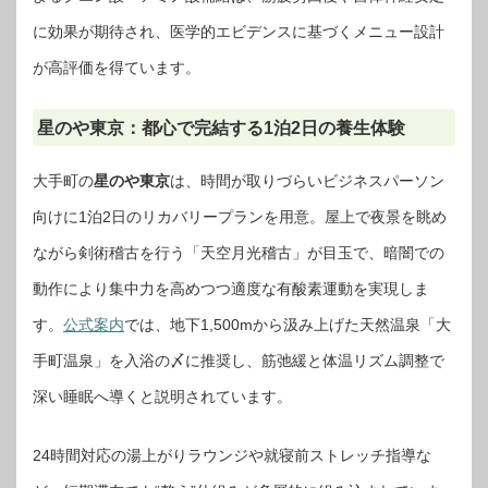
に効果が期待され、医学的エビデンスに基づくメニュー設計
が高評価を得ています。
星のや東京：都心で完結する1泊2日の養生体験
大手町の
星のや東京
は、時間が取りづらいビジネスパーソン
向けに1泊2日のリカバリープランを用意。屋上で夜景を眺め
ながら剣術稽古を行う「天空月光稽古」が目玉で、暗闇での
動作により集中力を高めつつ適度な有酸素運動を実現しま
す。
公式案内
では、地下1,500mから汲み上げた天然温泉「大
手町温泉」を入浴の〆に推奨し、筋弛緩と体温リズム調整で
深い睡眠へ導くと説明されています。
24時間対応の湯上がりラウンジや就寝前ストレッチ指導な