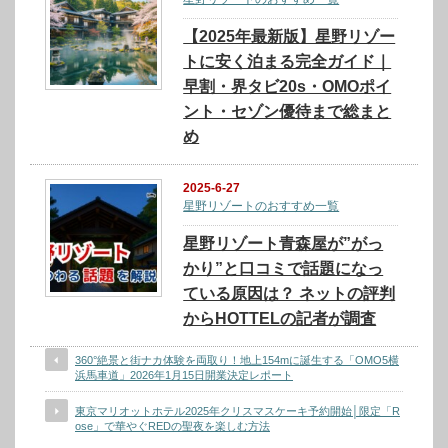
【2025年最新版】星野リゾー
トに安く泊まる完全ガイド｜
早割・界タビ20s・OMOポイ
ント・セゾン優待まで総まと
め
2025-6-27
星野リゾートのおすすめ一覧
星野リゾート青森屋が”がっ
かり”と口コミで話題になっ
ている原因は？ ネットの評判
からHOTTELの記者が調査
360°絶景と街ナカ体験を両取り！地上154mに誕生する「OMO5横
浜馬車道」2026年1月15日開業決定レポート
東京マリオットホテル2025年クリスマスケーキ予約開始│限定「R
ose」で華やぐREDの聖夜を楽しむ方法