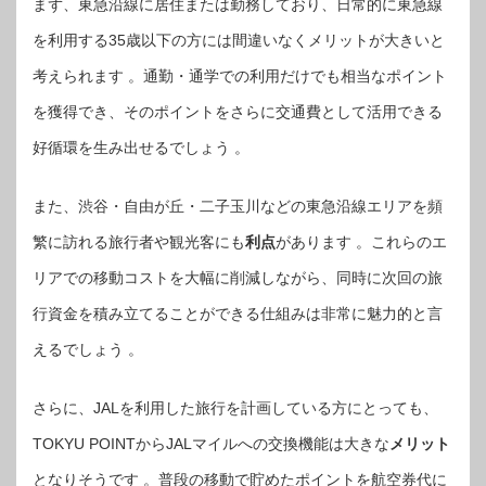
まず、東急沿線に居住または勤務しており、日常的に東急線
を利用する35歳以下の方には間違いなくメリットが大きいと
考えられます 。通勤・通学での利用だけでも相当なポイント
を獲得でき、そのポイントをさらに交通費として活用できる
好循環を生み出せるでしょう 。
また、渋谷・自由が丘・二子玉川などの東急沿線エリアを頻
繁に訪れる旅行者や観光客にも
利点
があります 。これらのエ
リアでの移動コストを大幅に削減しながら、同時に次回の旅
行資金を積み立てることができる仕組みは非常に魅力的と言
えるでしょう 。
さらに、JALを利用した旅行を計画している方にとっても、
TOKYU POINTからJALマイルへの交換機能は大きな
メリット
となりそうです 。普段の移動で貯めたポイントを航空券代に