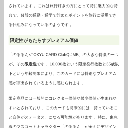
されています 。これは旅行好きの方にとって特に魅力的な特
典で、普段の通勤・通学で貯めたポイントを旅行に活用でき
る仕組みになっているのようです 。
限定性がもたらすプレミアム価値
「のるるん×TOKYU CARD ClubQ JMB」の大きな特徴の一つ
が、その
限定性
です 。10,000枚という限定発行枚数と35歳以
下という年齢制限により、このカードには特別なプレミアム
感が演出されているように感じられます 。
限定商品には一般的にコレクター価値や希少価値が生まれや
すいとされており 、このカードも将来的には「持っているこ
と自体がステータス」になる可能性があります 。特に、東急
線のマスコットキャラクター「のるるん」が全面にデザイン