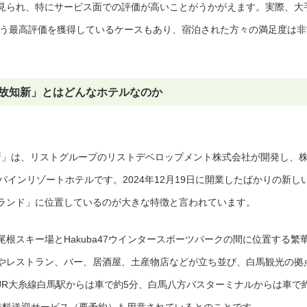
見られ、特にサービス面での評価が高いことがうかがえます。実際、大
という最高評価を獲得しているケースもあり、宿泊された方々の満足度は非
y 温故知新」とはどんなホテルなのか
温故知新」は、リストグループのリストデベロップメント株式会社が開発し、
パインリゾートホテルです。2024年12月19日に開業したばかりの新し
ランド」に位置しているのが大きな特徴と言われています。
根スキー場とHakuba47ウインタースポーツパークの間に位置する繁
やレストラン、バー、居酒屋、土産物店などが立ち並び、白馬観光の拠
JR大糸線白馬駅からは車で約5分、白馬八方バスターミナルからは車で