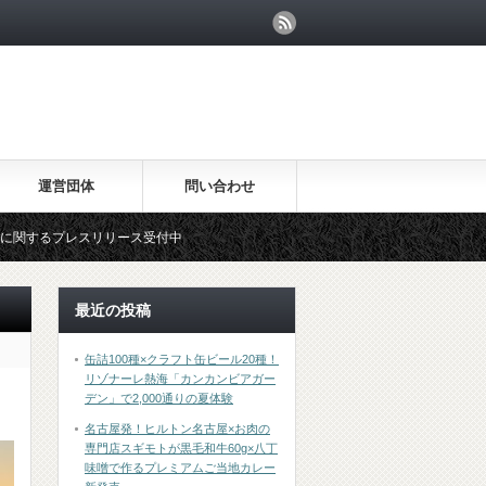
運営団体
問い合わせ
リリース受付中
最近の投稿
缶詰100種×クラフト缶ビール20種！
リゾナーレ熱海「カンカンビアガー
デン」で2,000通りの夏体験
名古屋発！ヒルトン名古屋×お肉の
専門店スギモトが黒毛和牛60g×八丁
味噌で作るプレミアムご当地カレー