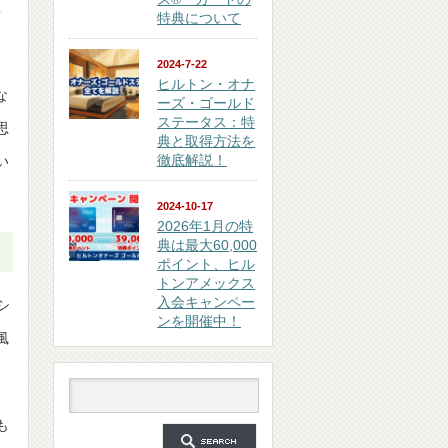
真
特典について
2024-7-22
ヒルトン・オナ
な
ーズ・ゴールド
ステータス：特
思
典と取得方法を
徹底解説！
い
2024-10-17
2026年1月の特
典は最大60,000
ポイント、ヒル
トンアメックス
入会キャンペー
シ
ンを開催中！
風
も