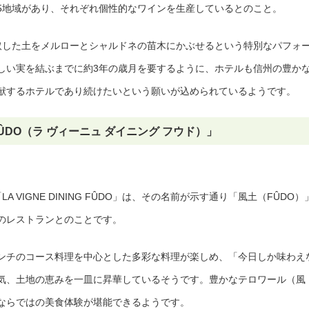
5地域があり、それぞれ個性的なワインを生産しているとのこと。
取した土をメルローとシャルドネの苗木にかぶせるという特別なパフォ
しい実を結ぶまでに約3年の歳月を要するように、ホテルも信州の豊か
献するホテルであり続けたいという願いが込められているようです。
G FÛDO（ラ ヴィーニュ ダイニング フウド）」
VIGNE DINING FÛDO」は、その名前が示す通り「風土（FÛDO）
のレストランとのことです。
ンチのコース料理を中心とした多彩な料理が楽しめ、「今日しか味わえ
気、土地の恵みを一皿に昇華しているそうです。豊かなテロワール（風
ならではの美食体験が堪能できるようです。