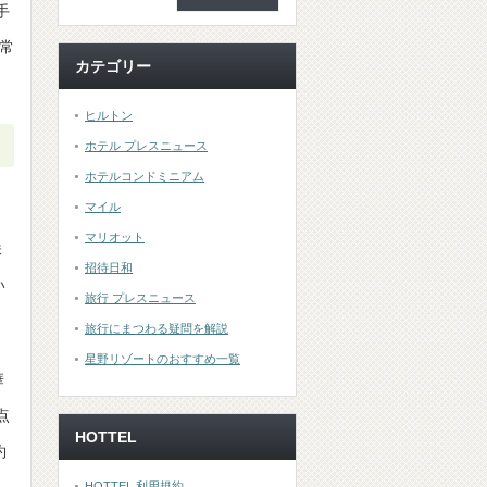
手
常
カテゴリー
ヒルトン
ホテル プレスニュース
ホテルコンドミニアム
マイル
マリオット
株
招待日和
い
旅行 プレスニュース
旅行にまつわる疑問を解説
星野リゾートのおすすめ一覧
華
点
HOTTEL
約
HOTTEL 利用規約