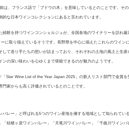
いう名前は、フランス語で「ブドウの木」を意味しているとのことです。そ
倒的な日本ワインコレクションにあると言われています。
た経験を持つワインコンシェルジュが、全国各地のワイナリーを訪れ厳
セラーに取り揃えているそうです。長野県を中心に揃えたこれらのワイン
そして造り手たちの想いが詰まっており、それぞれの土地の風土と生産
インの深い味わいを心ゆくまで堪能できるのが魅力のようです。
 Wine List of the Year Japan 2025」の新人リスト部門で金賞を
専門家からも高く評価されているとのことです。
ンバレー」と呼ばれる5つのワイン産地を擁する地域として知られてい
」「桔梗ヶ原ワインバレー」「天竜川ワインバレー」「千曲川ワインバ