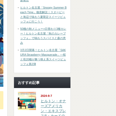
新発売
ヒルトン名古屋「Snoopy Summer B
each Time」徹底解説｜スヌーピー
と海辺で味わう夏限定スイーツビュ
ッフェに行こう！
50種の秋メニュー×日替わり3種カレ
ー！ヒルトン名古屋「秋のカレーブ
ッフェ」で味わうスパイスと森の恵
み
3月2日開幕！ヒルトン名古屋「SAK
URA Strawberry Masquerade」―桜
と苺20種が舞う映え系スイーツビュ
ッフェ第2弾
おすすめ記事
2024-8-7
ヒルトン・オナ
ーズアメリカ
ン・エキスプレ
ス®・カードの