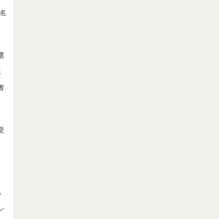
の名
選
に
者
受
る
レ