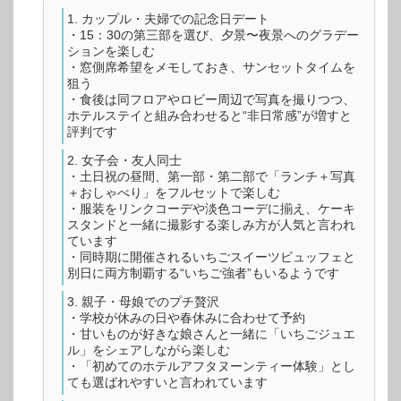
カップル・夫婦での記念日デート
・15：30の第三部を選び、夕景〜夜景へのグラデー
ションを楽しむ
・窓側席希望をメモしておき、サンセットタイムを
狙う
・食後は同フロアやロビー周辺で写真を撮りつつ、
ホテルステイと組み合わせると“非日常感”が増すと
評判です
女子会・友人同士
・土日祝の昼間、第一部・第二部で「ランチ＋写真
＋おしゃべり」をフルセットで楽しむ
・服装をリンクコーデや淡色コーデに揃え、ケーキ
スタンドと一緒に撮影する楽しみ方が人気と言われ
ています
・同時期に開催されるいちごスイーツビュッフェと
別日に両方制覇する“いちご強者”もいるようです
親子・母娘でのプチ贅沢
・学校が休みの日や春休みに合わせて予約
・甘いものが好きな娘さんと一緒に「いちごジュエ
ル」をシェアしながら楽しむ
・「初めてのホテルアフタヌーンティー体験」とし
ても選ばれやすいと言われています