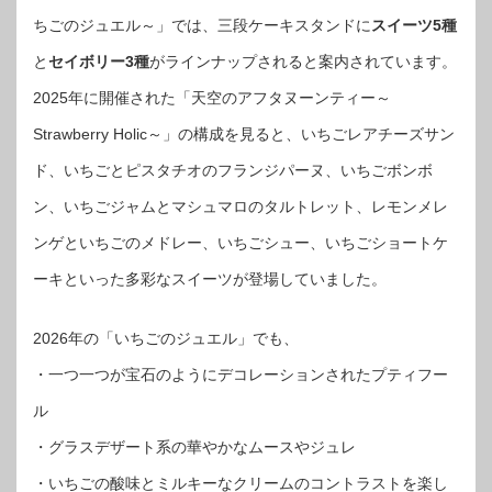
ちごのジュエル～」では、三段ケーキスタンドに
スイーツ5種
と
セイボリー3種
がラインナップされると案内されています。
2025年に開催された「天空のアフタヌーンティー～
Strawberry Holic～」の構成を見ると、いちごレアチーズサン
ド、いちごとピスタチオのフランジパーヌ、いちごボンボ
ン、いちごジャムとマシュマロのタルトレット、レモンメレ
ンゲといちごのメドレー、いちごシュー、いちごショートケ
ーキといった多彩なスイーツが登場していました。
2026年の「いちごのジュエル」でも、
・一つ一つが宝石のようにデコレーションされたプティフー
ル
・グラスデザート系の華やかなムースやジュレ
・いちごの酸味とミルキーなクリームのコントラストを楽し