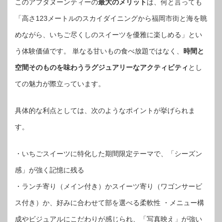
このアフタヌーンティーの
最大のメリット
は、何と言っても
「高さ123メートルのスカイダイニングから福岡市街と海を眺
めながら、いちご尽くしのスイーツを優雅に楽しめる」とい
う体験価値です。 単なる甘いもの食べ放題ではなく、
時間と
空間そのものを味わうラグジュアリーなアクティビティ
とし
ての魅力が際立っています。
具体的な利点としては、次のようなポイントが挙げられま
す。
・いちごスイーツに特化した期間限定テーマで、「シーズン
感」が強く記憶に残る
・ランチ寄り（メイン付き）かスイーツ寄り（ワゴンサービ
ス付き）か、好みに合わせて部を選べる柔軟性 ・メニュー構
成やビジュアルにこだわりが感じられ、「写真映え」が強い