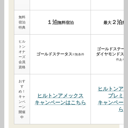
無料
１泊
２泊
宿泊
無料宿泊
最大
無
特典
ヒル
トン
ゴールドステー
オナ
ゴールドステータス
ダイヤモンドステ
※無条件
ーズ
件あり
会員
資格
おす
す
ヒルトンア
め！
ヒルトンアメックス
プレミ
キャ
ンペ
キャンペーンはこちら
キャンペー
ーン
ら
開催
中