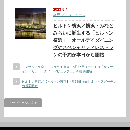
2023-9-4
旅行 プレスニュース
ヒルトン横浜／横浜・みなと
みらいに誕生する「ヒルトン
横浜」、オールデイダイニン
グやスペシャリティレストラ
ンの予約が本日から開始
コンラッド東京／コンラッド東京、5月13日（土）より「サマー・
イン・カラー スイーツビュッフェ」を提供開始
ヒルトン東京／【ヒルトン東京】4月28日（金）よりビアガーデン
の営業開始
トップページに戻る