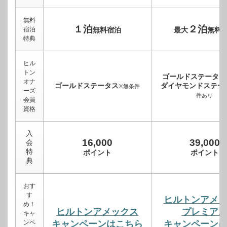
無料
１泊
２泊
宿泊
無料宿泊
最大
無料
特典
ヒル
トン
ゴールドステータス
オナ
ゴールドステータス
ダイヤモンドステー
※無条件
ーズ
件あり
会員
資格
入
16,000
39,000
会
特
ポイント
ポイント
典
おす
す
ヒルトンアメ
め！
ヒルトンアメックス
プレミア
キャ
ンペ
キャンペーンはこちら
キャンペーン