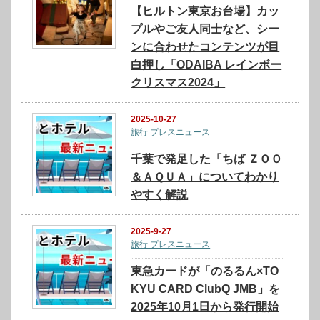
【ヒルトン東京お台場】カッ
プルやご友人同士など、シー
ンに合わせたコンテンツが目
白押し「ODAIBA レインボー
クリスマス2024」
2025-10-27
旅行 プレスニュース
千葉で発足した「ちば ＺＯＯ
＆ＡＱＵＡ」についてわかり
やすく解説
2025-9-27
旅行 プレスニュース
東急カードが「のるるん×TO
KYU CARD ClubQ JMB」を
2025年10月1日から発行開始