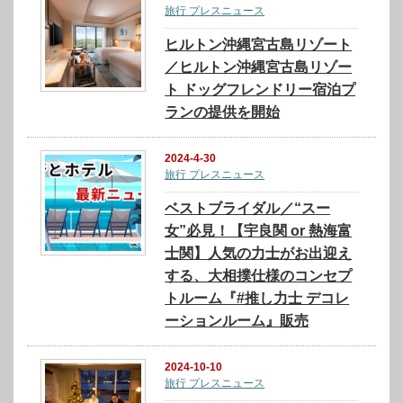
旅行 プレスニュース
ヒルトン沖縄宮古島リゾート
／ヒルトン沖縄宮古島リゾー
ト ドッグフレンドリー宿泊プ
ランの提供を開始
2024-4-30
旅行 プレスニュース
ベストブライダル／“スー
女”必見！【宇良関 or 熱海富
士関】人気の力士がお出迎え
する、大相撲仕様のコンセプ
トルーム『#推し力士 デコレ
ーションルーム』販売
2024-10-10
旅行 プレスニュース