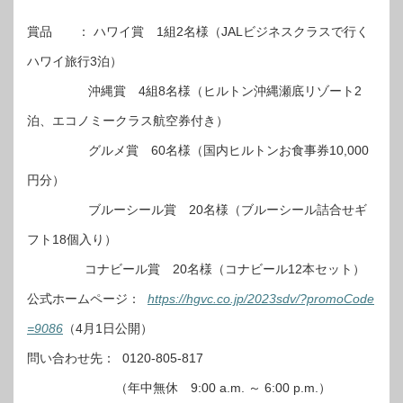
賞品 ： ハワイ賞 1組2名様（JALビジネスクラスで行く
ハワイ旅行3泊）
沖縄賞 4組8名様（ヒルトン沖縄瀬底リゾート2
泊、エコノミークラス航空券付き）
グルメ賞 60名様（国内ヒルトンお食事券10,000
円分）
ブルーシール賞 20名様（ブルーシール詰合せギ
フト18個入り）
コナビール賞 20名様（コナビール12本セット）
公式ホームページ：
https://hgvc.co.jp/2023sdv/?promoCode
=9086
（4月1日公開）
問い合わせ先： 0120-805-817
（年中無休 9:00 a.m. ～ 6:00 p.m.）