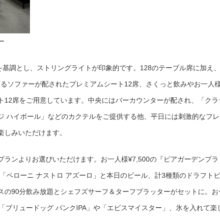
ー
を基調とし、ストリングライトが印象的です。128のテーブル席に加え、
ただけるソファーが配されたプレミアムシート12席、さくっと飲みやお一人
ト12席をご用意しています。中央にはバーカウンターが配され、「クラ
ジ ハイボール」などのカクテルをご提供する他、平日には刺激的なフレ
楽しみいただけます。
ランよりお選びいただけます。お一人様¥7,500の『ビアガーデンプラ
「ペローニ ナストロ アズーロ」と本日のビール、計3種類のドラフト
スの90分飲み放題とシェフズサーフ＆ターフプラッターがセットに。お
ル「ブリュードッグ パンクIPA」や「エビスマイスター」、氷を入れて楽