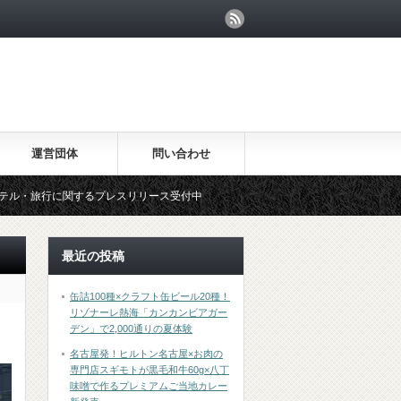
運営団体
問い合わせ
るプレスリリース受付中
最近の投稿
缶詰100種×クラフト缶ビール20種！
リゾナーレ熱海「カンカンビアガー
デン」で2,000通りの夏体験
名古屋発！ヒルトン名古屋×お肉の
専門店スギモトが黒毛和牛60g×八丁
味噌で作るプレミアムご当地カレー