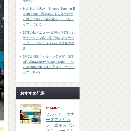
新発売
ヒルトン名古屋「Snoopy Summer B
each Time」徹底解説｜スヌーピー
と海辺で味わう夏限定スイーツビュ
ッフェに行こう！
50種の秋メニュー×日替わり3種カレ
ー！ヒルトン名古屋「秋のカレーブ
ッフェ」で味わうスパイスと森の恵
み
3月2日開幕！ヒルトン名古屋「SAK
URA Strawberry Masquerade」―桜
と苺20種が舞う映え系スイーツビュ
ッフェ第2弾
おすすめ記事
2024-8-7
ヒルトン・オナ
ーズアメリカ
ン・エキスプレ
ス®・カードの