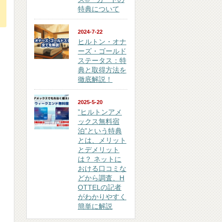
特典について
2024-7-22
ヒルトン・オナ
ーズ・ゴールド
ステータス：特
典と取得方法を
徹底解説！
2025-5-20
”ヒルトンアメ
ックス無料宿
泊”という特典
とは、メリット
とデメリット
は？ ネットに
おける口コミな
どから調査、H
OTTELの記者
がわかりやすく
簡単に解説