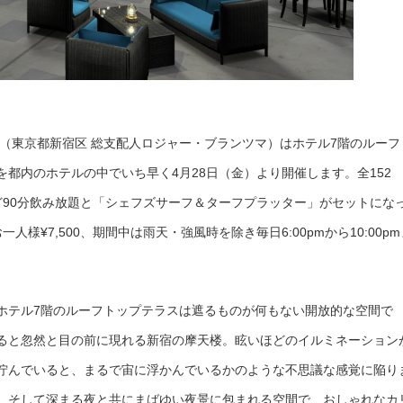
（東京都新宿区 総支配人ロジャー・ブランツマ）はホテル7階のルーフ
都内のホテルの中でいち早く4月28日（金）より開催します。全152
ど90分飲み放題と「シェフズサーフ＆ターフプラッター」がセットにな
様¥7,500、期間中は雨天・強風時を除き毎日6:00pmから10:00pm
ホテル7階のルーフトップテラスは遮るものが何もない開放的な空間で
ると忽然と目の前に現れる新宿の摩天楼。眩いほどのイルミネーション
佇んでいると、まるで宙に浮かんでいるかのような不思議な感覚に陥り
、そして深まる夜と共にまばゆい夜景に包まれる空間で、おしゃれなカ