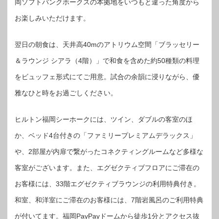
岡ソフトバンクホークスの本拠地をいつもと違った角度から
お楽しみいただけます。
翌日の朝食は、天井高40mのアトリウム空間「ブラッセリー
＆ラウンジ シアラ（4階）」で和食を含めた約50種類の料理
をビュッフェ形式にてご用意。試合の余韻に浸りながら、優
雅なひと時をお過ごしください。
ヒルトン福岡シーホークには、ツイン、ダブルの客室のほ
か、ベッド4台付きの「ファミリープレミアムデラックス」
や、2部屋が内扉で繋がったコネクティングルームなど多様な
客室がございます。また、エグゼクティブフロアにご滞在の
お客様には、33階エグゼクティブラウンジの利用特典付き。
和室、和洋室にご滞在のお客様には、7階岩風呂のご利用特典
が付いてます。福岡PayPayドームから徒歩1分とアクセス抜