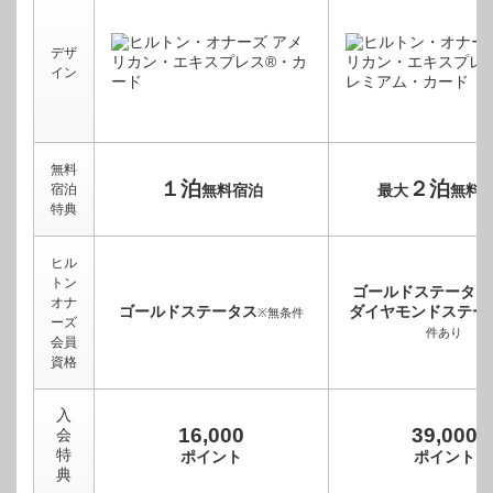
デザ
イン
無料
１泊
２泊
宿泊
無料宿泊
最大
無料
特典
ヒル
トン
ゴールドステータス
オナ
ゴールドステータス
ダイヤモンドステー
※無条件
ーズ
件あり
会員
資格
入
16,000
39,000
会
特
ポイント
ポイント
典