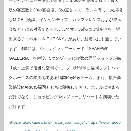
ーシャンビューを堪能できます。1,000 室を超える国内最大
級の客室数と30の宴会場、5の直営レストランを有し、大規模
なMICE（会議、インセンティブ、カンファレンスおよび展示
会など）にも対応できるホテルです。35階には博多湾を一望
出来るチャペル「IN THE SKY」があり、結婚式にも適してい
ます。4階には、ショッピングアーケード「SEAHAWK
GALLERIA」を併設。5つのゾーンに複数の専門ショップが織
り成す上質で優雅な空間です。プロ野球球団福岡ソフトバン
クホークスの本拠地である福岡PayPayドーム、また、複合商
業施設MARK IS福岡ももちに隣接しており、ホテルに泊まる
だけでなく、ショッピングやレジャー、リゾートを満喫いた
だけます。
https://fukuokaseahawk.hiltonjapan.co.jp/
,
https://www.faceb