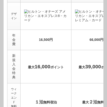
デザ
イン
年
会
16,500円
66,000円
費
新
規
入
16,000
39,000
最大
ポイント
最大
ポ
会
特
典
ウィ
ーク
エン
１泊
２泊
ド
無料宿泊
最大
無料
無料