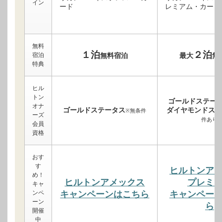
イン
無料
１泊
２泊
宿泊
無料宿泊
最大
無
特典
ヒル
トン
ゴールドステー
オナ
ゴールドステータス
ダイヤモンドステ
※無条件
ーズ
件あり
会員
資格
おす
す
ヒルトンア
め！
ヒルトンアメックス
プレミ
キャ
ンペ
キャンペーンはこちら
キャンペー
ーン
ら
開催
中