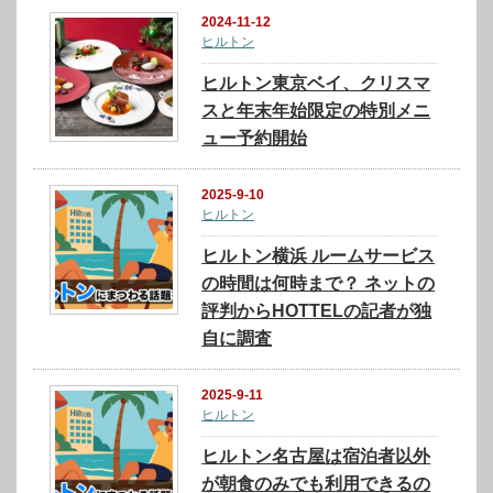
2024-11-12
ヒルトン
ヒルトン東京ベイ、クリスマ
スと年末年始限定の特別メニ
ュー予約開始
2025-9-10
ヒルトン
ヒルトン横浜 ルームサービス
の時間は何時まで？ ネットの
評判からHOTTELの記者が独
自に調査
2025-9-11
ヒルトン
ヒルトン名古屋は宿泊者以外
が朝食のみでも利用できるの