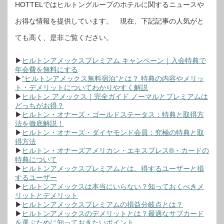
HOTTELではヒルトングループのホテルに関するニュースや
お得な情報を提供しています。 現在、下記記事の人気がと
ても高く、是非ご覧ください。
▶
ヒルトンアメックスプレミアム キャンペーン｜入会特典で
年会費を無料にする
▶
”ヒルトンアメックス無料宿泊”とは？ 特典の内容やメリッ
ト・デメリットについてわかりやすく解説
▶
ヒルトン アメックス｜完全ガイド ノーマルとプレミアムは
どっちがお得？
▶
ヒルトン・オナーズ・ゴールドステータス：特典と取得方
法を徹底解説！
▶
ヒルトン・オナーズ・ダイヤモンド会員：究極の特典と取
得方法
▶
ヒルトン・オナーズアメリカン・エキスプレス®・カードの
特典について
▶
ヒルトンアメックスプレミアムとは。得するユーザーと損
するユーザー
▶
ヒルトンアメックスは本当にいらない？知っておくべきメ
リットとデメリット
▶
ヒルトンアメックスプレミアムの損益分岐点とは？
▶
ヒルトンアメックスのデメリットとは？最適なサブカード
を選ぶために知っておきたいポイント