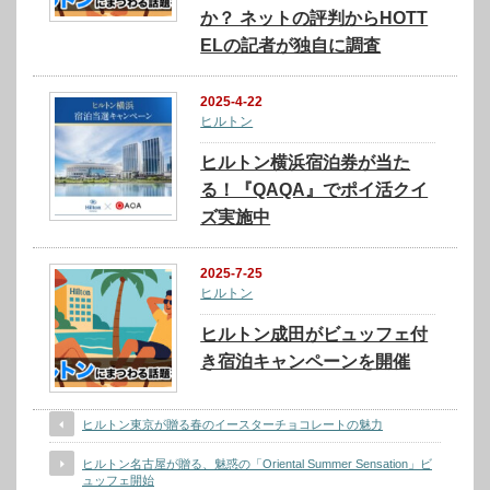
か？ ネットの評判からHOTT
ELの記者が独自に調査
2025-4-22
ヒルトン
ヒルトン横浜宿泊券が当た
る！『QAQA』でポイ活クイ
ズ実施中
2025-7-25
ヒルトン
ヒルトン成田がビュッフェ付
き宿泊キャンペーンを開催
ヒルトン東京が贈る春のイースターチョコレートの魅力
ヒルトン名古屋が贈る、魅惑の「Oriental Summer Sensation」ビ
ュッフェ開始