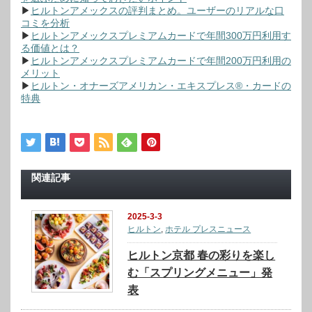
▶
ヒルトンアメックスの評判まとめ。ユーザーのリアルな口
コミを分析
▶
ヒルトンアメックスプレミアムカードで年間300万円利用す
る価値とは？
▶
ヒルトンアメックスプレミアムカードで年間200万円利用の
メリット
▶
ヒルトン・オナーズアメリカン・エキスプレス®・カードの
特典
関連記事
2025-3-3
ヒルトン
,
ホテル プレスニュース
ヒルトン京都 春の彩りを楽し
む「スプリングメニュー」発
表