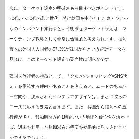
次に、ターゲット設定の明確さも注目すべきポイントです。
20代から30代の若い世代、特に韓国を中心とした東アジアか
らのインバウンド旅行者という明確なターゲット設定は、マ
ーケティング戦略として非常に合理的と考えられます。福岡
市への外国人入国者の57.3%が韓国からという統計データを
見れば、このターゲット設定の妥当性は明らかです。
韓国人旅行者の特徴として、「グルメ×ショッピング×SNS映
え」を重視する傾向があることを考えると、ムードのあるバ
ー空間や、洗練されたインテリアデザインは、まさに彼らの
ニーズに応える要素と言えます。また、韓国から福岡への直
行便が多く、移動時間が約1時間という地理的優位性を活かせ
ば、週末を利用した短期滞在の需要を効果的に取り込むこと
ができるでしょう。