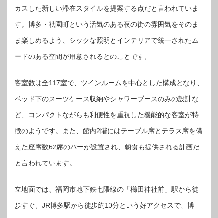
カスした新しい滞在スタイルを提案する点だと言われていま
す。博多・祇園町という活気のある夜の街の雰囲気をそのま
ま楽しめるよう、シックな照明とインテリアで統一されたム
ードのある空間が用意されるとのことです。
客室数は全117室で、ツインルームを中心とした構成となり、
ベッド下のスーツケース収納やシャワーブースのみの設計な
ど、コンパクトながらも利便性を重視した機能的な客室が特
徴のようです。また、館内2階にはテーブル席とテラス席を備
えた座席数62席のバーが設置され、朝食も提供される計画だ
と言われています。
立地面では、福岡市地下鉄七隈線の「櫛田神社前」駅から徒
歩すぐ、JR博多駅から徒歩約10分という好アクセスで、博