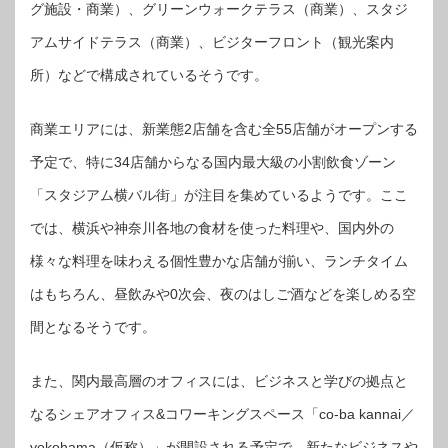
グ施設・商業）、グリーンウォークテラス（商業）、スタジ
アムサイドテラス（商業）、ビジターフロント（観光案内
所）などで構成されているそうです。
商業エリアには、新業態2店舗を含む全55店舗がオープンする
予定で、特に34店舗からなる国内最大級の小割飲食ゾーン
「スタジアム横バル街」が注目を集めているようです。ここ
では、横浜や神奈川各地の食材を使った料理や、国内外の
様々な料理を味わえる個性豊かな店舗が揃い、ランチタイム
はもちろん、昼飲みや0次会、夜のはしご酒などを楽しめる空
間となるそうです。
また、関内最高層のオフィスには、ビジネスと学びの拠点と
なるシェアオフィス&コワーキングスペース「co-ba kannai／
yokohama（仮称）」が開設される予定で、新たなビジネスや