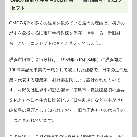
OMO7横浜が注目される理由：「新旧融合」のコン
セプト
OMO7横浜が多くの注目を集めている最大の理由は、横浜の
歴史を象徴する旧市庁舎行政棟を保存・活用する「新旧融
合」というコンセプトにあると言えるでしょう。
横浜市旧市庁舎行政棟は、1959年（昭和34年）に横浜開港
100周年記念事業の一環として竣工した建物で、日本の近代建
築を代表する建築家・村野藤吾氏により設計されたもので
す。村野氏は世界平和記念聖堂（広島市・戦後建築初の重要
文化財）や日本生命日比谷ビル（日生劇場）などを手がけた
建築界の巨匠として知られており、旧市庁舎もその代表作の
一つと言われています。
この建物は、高層8階建ての行政棟と4階建ての議会棟、そし