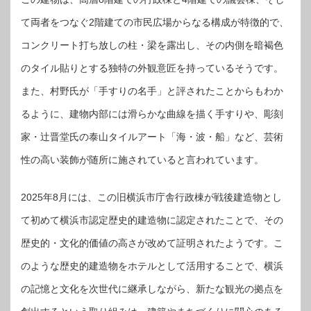
て両者をつなぐ2階建ての市民広場からなる構成が特徴的で、
コンクリート打ち放しの柱・梁を露出し、その内側を暗褐色
のタイル貼りとする独特の外観意匠を持っているそうです。
また、村野氏が「手すりの名手」と評されたことからもわか
るように、建物内部には滑らかな曲線を描く手すりや、彫刻
家・辻晋堂氏の泰山タイルアート「海・波・船」など、芸術
性の高い装飾が随所に施されていると言われています。
2025年8月には、この旧横浜市庁舎行政棟が戦後建造物とし
て初めて横浜市認定歴史的建造物に認定されたことで、その
歴史的・文化的価値の高さが改めて証明されたようです。こ
のような歴史的建造物をホテルとして活用することで、横浜
の記憶と文化を次世代に継承しながら、新たな観光の拠点を